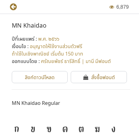
6
,
8
7
9
MN Khaidao
ปีที่เผยแพร่ :
พ.ศ. ๒๕๖๖
เงื่อนไข :
อนุญาตให้ใช้งานส่วนตัวฟรี
ถ้าใช้ในเชิงพาณิชย์ เริ่มต้น 150 บาท
ออกแบบโดย :
ศรัณยพัชร์ ธารีสิทธิ์ | มานี มีฟอนต์
ลิงก์ดาวน์โหลด
สั่งซื้อฟอนต์
MN Khaidao Regular
ก
ข
ฃ
ค
ฅ
ฆ
ง