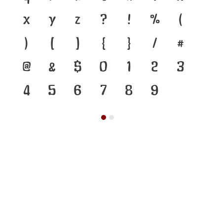
x
y
z
?
!
%
(
)
[
]
{
}
/
#
@
&
$
0
1
2
3
4
5
6
7
8
9