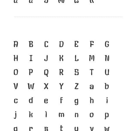
A
B
C
D
E
F
G
H
I
J
K
L
M
N
O
P
Q
R
S
T
U
V
W
X
Y
Z
a
b
c
d
e
f
g
h
i
j
k
l
m
n
o
p
q
r
s
t
u
v
w