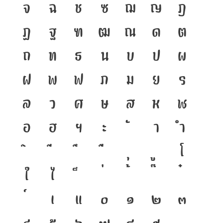
จ
ฉ
ช
ซ
ฌ
ญ
ฎ
ฏ
ฐ
ฑ
ฒ
ณ
ด
ต
ถ
ท
ธ
น
บ
ป
ผ
ฝ
พ
ฟ
ภ
ม
ย
ร
ล
ว
ศ
ษ
ส
ห
ฬ
อ
ฮ
ฯ
ะ
า
ำ
โ
ใ
ไ
เ
แ
๐
๑
๒
๓
๔
๕
๖
๗
๘
๙