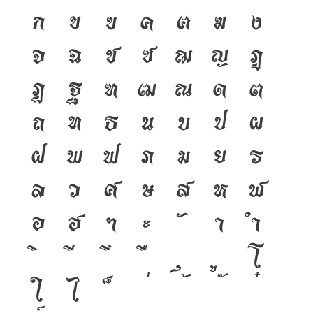
ก
ข
ฃ
ค
ฅ
ฆ
ง
จ
ฉ
ช
ซ
ฌ
ญ
ฎ
ฏ
ฐ
ฑ
ฒ
ณ
ด
ต
ถ
ท
ธ
น
บ
ป
ผ
ฝ
พ
ฟ
ภ
ม
ย
ร
ล
ว
ศ
ษ
ส
ห
ฬ
อ
ฮ
ฯ
ะ
า
ำ
โ
ใ
ไ