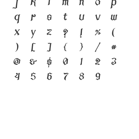
j
k
l
m
n
o
p
q
r
s
t
u
v
w
x
y
z
?
!
%
(
)
[
]
{
}
/
#
@
&
$
0
1
2
3
4
5
6
7
8
9