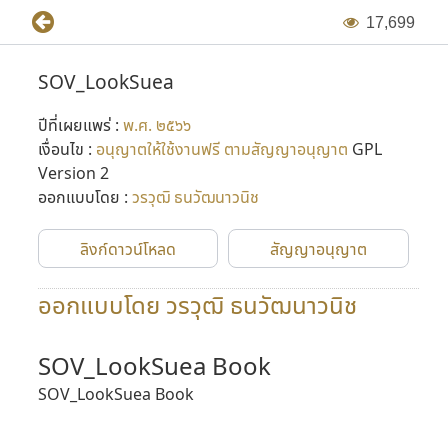
1
7
,
6
9
9
SOV_LookSuea
ปีที่เผยแพร่ :
พ.ศ. ๒๕๖๖
เงื่อนไข :
อนุญาตให้ใช้งานฟรี ตามสัญญาอนุญาต
GPL
Version 2
ออกแบบโดย :
วรวุฒิ ธนวัฒนาวนิช
ลิงก์ดาวน์โหลด
สัญญาอนุญาต
ออกแบบโดย วรวุฒิ ธนวัฒนาวนิช
SOV_LookSuea Book
SOV_LookSuea Book