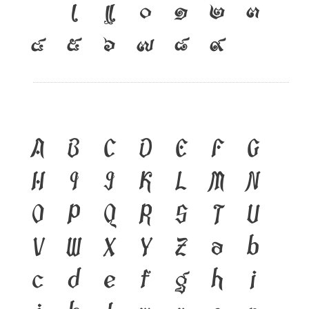
เ
แ
๐
๑
๒
๓
๔
๕
๖
๗
๘
๙
A
B
C
D
E
F
G
H
I
J
K
L
M
N
O
P
Q
R
S
T
U
V
W
X
Y
Z
a
b
c
d
e
f
g
h
i