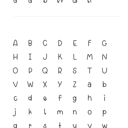
A
B
C
D
E
F
G
H
I
J
K
L
M
N
O
P
Q
R
S
T
U
V
W
X
Y
Z
a
b
c
d
e
f
g
h
i
j
k
l
m
n
o
p
q
r
s
t
u
v
w