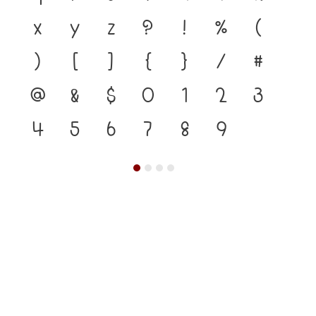
x
y
z
?
!
%
(
)
[
]
{
}
/
#
@
&
$
0
1
2
3
4
5
6
7
8
9