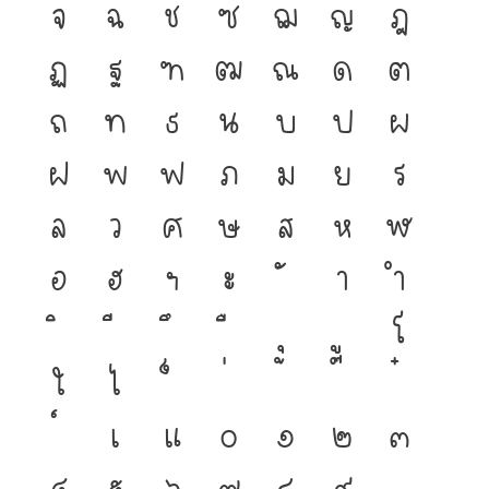
จ
ฉ
ช
ซ
ฌ
ญ
ฎ
ฏ
ฐ
ฑ
ฒ
ณ
ด
ต
ถ
ท
ธ
น
บ
ป
ผ
ฝ
พ
ฟ
ภ
ม
ย
ร
ล
ว
ศ
ษ
ส
ห
ฬ
อ
ฮ
ฯ
ะ
า
ำ
โ
ใ
ไ
เ
แ
๐
๑
๒
๓
๔
๕
๖
๗
๘
๙