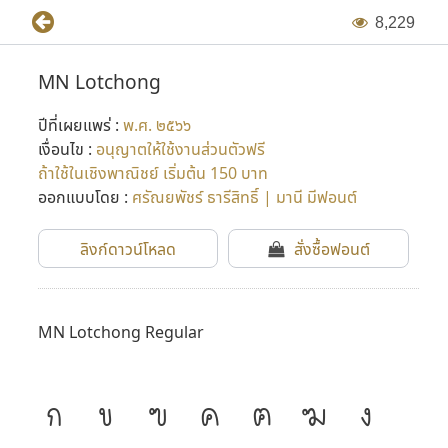
8
,
2
2
9
MN Lotchong
ปีที่เผยแพร่ :
พ.ศ. ๒๕๖๖
เงื่อนไข :
อนุญาตให้ใช้งานส่วนตัวฟรี
ถ้าใช้ในเชิงพาณิชย์ เริ่มต้น 150 บาท
ออกแบบโดย :
ศรัณยพัชร์ ธารีสิทธิ์ | มานี มีฟอนต์
ลิงก์ดาวน์โหลด
สั่งซื้อฟอนต์
MN Lotchong Regular
ก
ข
ฃ
ค
ฅ
ฆ
ง