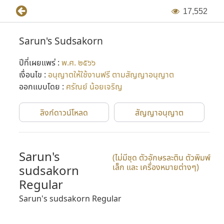
1
7
,
5
5
2
Sarun's Sudsakorn
ปีที่เผยแพร่ :
พ.ศ. ๒๕๖๖
เงื่อนไข :
อนุญาตให้ใช้งานฟรี ตามสัญญาอนุญาต
ออกแบบโดย :
ศรัณย์ น้อยเจริญ
ลิงก์ดาวน์โหลด
สัญญาอนุญาต
Sarun's
(ไม่มีชุด ตัวอักษรละติน ตัวพิมพ์
เล็ก และ เครื่องหมายต่างๆ)
sudsakorn
Regular
Sarun's sudsakorn Regular