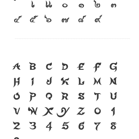
เ
แ
๐
๑
๒
๓
๔
๕
๖
๗
๘
๙
A
B
C
D
E
F
G
H
I
J
K
L
M
N
O
P
Q
R
S
T
U
V
W
X
Y
Z
0
1
2
3
4
5
6
7
8