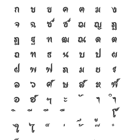
ก
ข
ฃ
ค
ฅ
ฆ
ง
จ
ฉ
ช
ซ
ฌ
ญ
ฎ
ฏ
ฐ
ฑ
ฒ
ณ
ด
ต
ถ
ท
ธ
น
บ
ป
ผ
ฝ
พ
ฟ
ภ
ม
ย
ร
ล
ว
ศ
ษ
ส
ห
ฬ
อ
ฮ
ฯ
ะ
า
ำ
โ
ใ
ไ