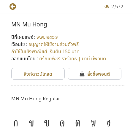
2
,
5
7
2
MN Mu Hong
ปีที่เผยแพร่ :
พ.ศ. ๒๕๖๗
เงื่อนไข :
อนุญาตให้ใช้งานส่วนตัวฟรี
ถ้าใช้ในเชิงพาณิชย์ เริ่มต้น 150 บาท
ออกแบบโดย :
ศรัณยพัชร์ ธารีสิทธิ์ | มานี มีฟอนต์
ลิงก์ดาวน์โหลด
สั่งซื้อฟอนต์
MN Mu Hong Regular
ก
ข
ฃ
ค
ฅ
ฆ
ง