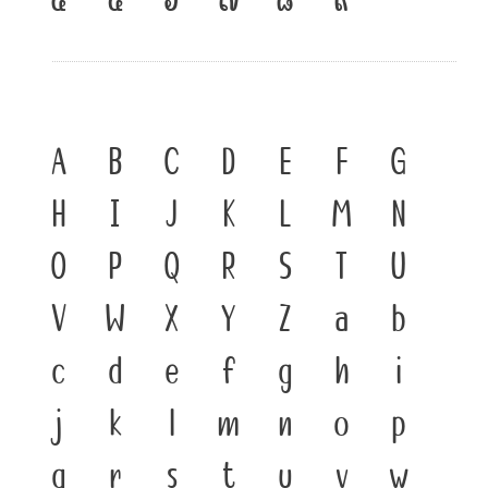
A
B
C
D
E
F
G
H
I
J
K
L
M
N
O
P
Q
R
S
T
U
V
W
X
Y
Z
a
b
c
d
e
f
g
h
i
j
k
l
m
n
o
p
q
r
s
t
u
v
w