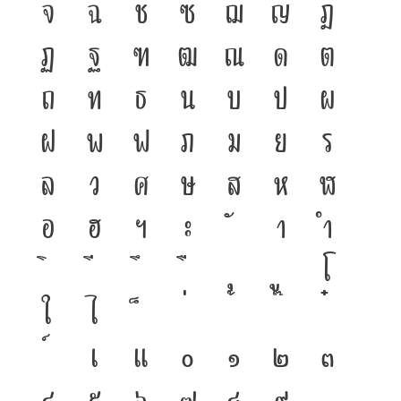
จ
ฉ
ช
ซ
ฌ
ญ
ฎ
ฏ
ฐ
ฑ
ฒ
ณ
ด
ต
ถ
ท
ธ
น
บ
ป
ผ
ฝ
พ
ฟ
ภ
ม
ย
ร
ล
ว
ศ
ษ
ส
ห
ฬ
อ
ฮ
ฯ
ะ
า
ำ
โ
ใ
ไ
เ
แ
๐
๑
๒
๓
๔
๕
๖
๗
๘
๙