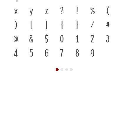
x
y
z
?
!
%
(
)
[
]
{
}
/
#
@
&
$
0
1
2
3
4
5
6
7
8
9