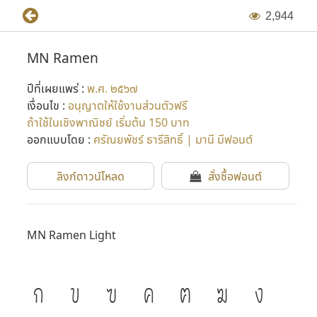
2
,
9
4
4
MN Ramen
ปีที่เผยแพร่ :
พ.ศ. ๒๕๖๗
เงื่อนไข :
อนุญาตให้ใช้งานส่วนตัวฟรี
ถ้าใช้ในเชิงพาณิชย์ เริ่มต้น 150 บาท
ออกแบบโดย :
ศรัณยพัชร์ ธารีสิทธิ์ | มานี มีฟอนต์
ลิงก์ดาวน์โหลด
สั่งซื้อฟอนต์
MN Ramen Light
ก
ข
ฃ
ค
ฅ
ฆ
ง