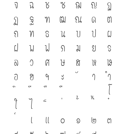
จ
ฉ
ช
ซ
ฌ
ญ
ฎ
ฏ
ฐ
ฑ
ฒ
ณ
ด
ต
ถ
ท
ธ
น
บ
ป
ผ
ฝ
พ
ฟ
ภ
ม
ย
ร
ล
ว
ศ
ษ
ส
ห
ฬ
อ
ฮ
ฯ
ะ
า
ำ
โ
ใ
ไ
เ
แ
๐
๑
๒
๓
๔
๕
๖
๗
๘
๙