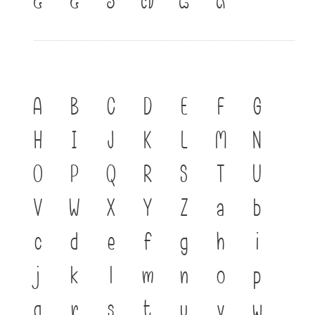
A
B
C
D
E
F
G
H
I
J
K
L
M
N
O
P
Q
R
S
T
U
V
W
X
Y
Z
a
b
c
d
e
f
g
h
i
j
k
l
m
n
o
p
q
r
s
t
u
v
w