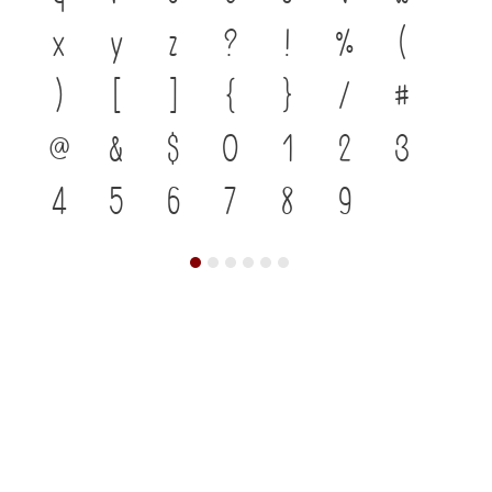
x
y
z
?
!
%
(
)
[
]
{
}
/
#
@
&
$
0
1
2
3
4
5
6
7
8
9