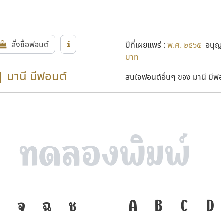
สั่งซื้อฟอนต์
ปีที่เผยแพร่ :
พ.ศ. ๒๕๖๕
อนุญา
บาท
| มานี มีฟอนต์
สนใจฟอนต์อื่นๆ ของ มานี มีฟอน
จ
ฉ
ช
ภาษา คือ เครื่อ
A
B
C
D