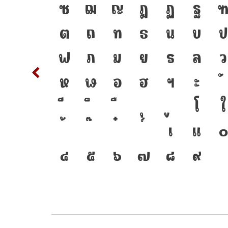
อมตัวตน
T
ซ
ฌ
ญ
ฎ
ฏ
ฐ
พ์ คือ
d
ต
ถ
ท
ธ
น
บ
ป
ได้ แบบ
m
n
ฟ
ภ
ม
ย
ร
ล
ว
นแปลง
w
x
ห
ฬ
อ
ฮ
ฯ
ะ
อมตัวตน
{
โ
ใ
2
3
เ
แ
๐
๔
๕
๖
๗
๘
๙