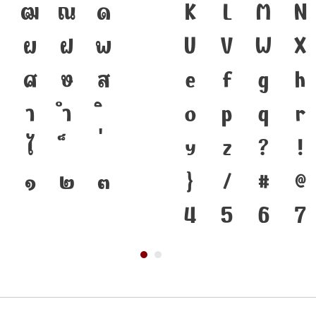
ฑ
ฒ
ณ
ด
ชาติดำรงอยู่ได้
K
L
M
N
ผ
ฝ
พ
ของชนชาติ จากอด
U
V
W
X
ศ
ษ
ส
เครื่องมือสำคัญ
e
f
g
h
า
ำ
ตัวพิมพ์ที่พัฒ
o
p
q
r
ไ
คือ โครงสร้างแ
y
z
?
!
๑
๒
๓
ของชาติ จากปัจจ
}
/
#
@
4
5
6
7