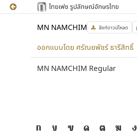
MN NAMCHIM
ลิงก์ดาวน์โหลด
ออกแบบโดย ศรัณยพัชร์ ธารีสิทธิ์ 
MN NAMCHIM Regular
มเป็น
J
ก
ข
ฃ
ค
ฅ
ฆ
ง