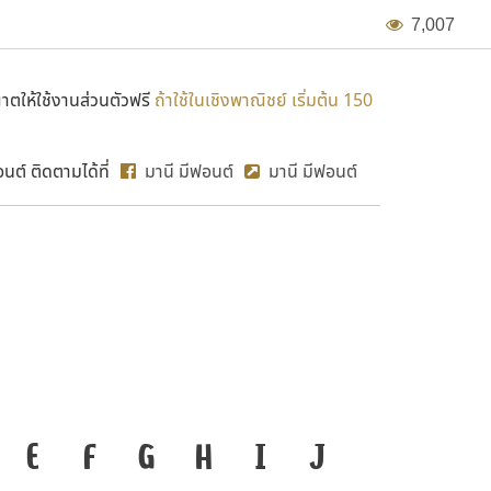
7
,
0
0
7
ตให้ใช้งานส่วนตัวฟรี
ถ้าใช้ในเชิงพาณิชย์ เริ่มต้น 150
ต์ ติดตามได้ที่
มานี มีฟอนต์
มานี มีฟอนต์
MN NAM
งมือสำคัญที่ทำให้ความเป็น
E
F
G
H
I
J
ก
ข