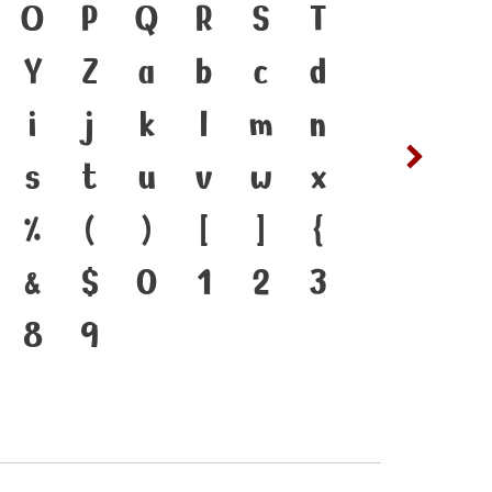
 ภาษา คือ สะพานเชื่อมตัวตน
O
P
Q
R
S
T
ซ
ฌ
ีตสู่ปัจจุบัน ตัวพิมพ์ คือ
Y
Z
a
b
c
d
ต
ถ
ที่ทำให้ภาษาดำรงอยู่ได้ แบบ
i
j
k
l
m
n
ฟ
ภ
นาทันกระแสการเปลี่ยนแปลง
s
t
u
v
w
x
ห
ฬ
กร่งของสะพานที่เชื่อมตัวตน
%
(
)
[
]
{
ุบันสู่อนาคต
&
$
0
1
2
3
8
9
๔
๕