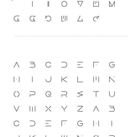
เ
แ
๐
๑
๒
๓
๔
๕
๖
๗
๘
๙
A
B
C
D
E
F
G
H
I
J
K
L
M
N
O
P
Q
R
S
T
U
V
W
X
Y
Z
a
b
c
d
e
f
g
h
i