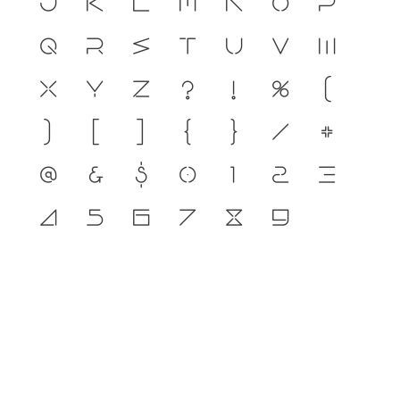
j
k
l
m
n
o
p
q
r
s
t
u
v
w
x
y
z
?
!
%
(
)
[
]
{
}
/
#
@
&
$
0
1
2
3
4
5
6
7
8
9