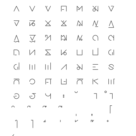
ก
ข
ฃ
ค
ฅ
ฆ
ง
จ
ฉ
ช
ซ
ฌ
ญ
ฎ
ฏ
ฐ
ฑ
ฒ
ณ
ด
ต
ถ
ท
ธ
น
บ
ป
ผ
ฝ
พ
ฟ
ภ
ม
ย
ร
ล
ว
ศ
ษ
ส
ห
ฬ
อ
ฮ
ฯ
ะ
า
ำ
โ
ใ
ไ