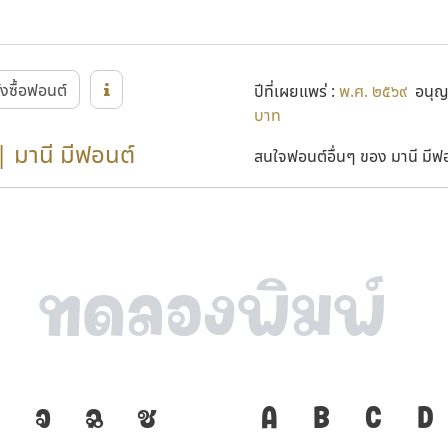
ั่งซื้อฟอนต์
ปีที่เผยแพร่ :
พ.ศ. ๒๕๖๙
อนุญา
บาท
| มานี มีฟอนต์
สนใจฟอนต์อื่นๆ ของ มานี มีฟอน
จ
ฉ
ช
ภาษา คือ เครื่
A
B
C
D