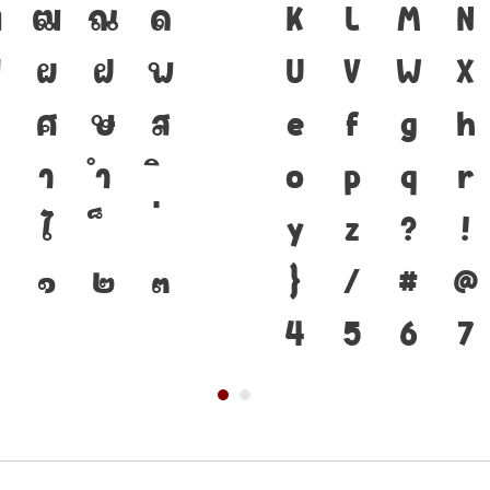
ฑ
ฒ
ณ
ด
เป็นชาติดำรงอ
K
L
M
N
ป
ผ
ฝ
พ
เชื่อมตัวตนของ
U
V
W
X
ศ
ษ
ส
ตัวพิมพ์ คือ เค
e
f
g
h
า
ำ
ดำรงอยู่ได้ แบ
o
p
q
r
ไ
กระแสการเปลี่
y
z
?
!
๑
๒
๓
แกร่งของสะพาน
}
/
#
@
จากปัจจุบันสู่
4
5
6
7