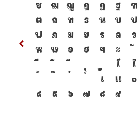
พาน
T
ซ
ฌ
ญ
ฎ
ฏ
ฐ
ัจจุบัน
d
ต
ถ
ท
ธ
น
บ
ห้ภาษา
m
n
ฟ
ภ
ม
ย
ร
ล
ว
ัน
w
x
ห
ฬ
อ
ฮ
ฯ
ะ
้าง
{
โ
ใ
าติ
2
3
เ
แ
๐
๔
๕
๖
๗
๘
๙