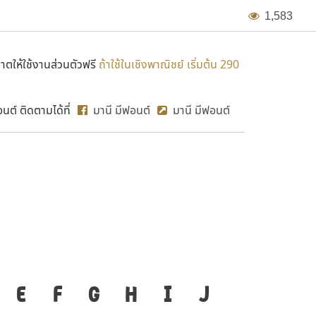
1
,
5
8
3
ตให้ใช้งานส่วนตัวฟรี
ถ้าใช้ในเชิงพาณิชย์ เริ่มต้น 290
ต์ ติดตามได้ที่
มานี มีฟอนต์
มานี มีฟอนต์
MN Nug
องมือสำคัญที่ทำให้ความ
E
F
G
H
I
J
ก
ข