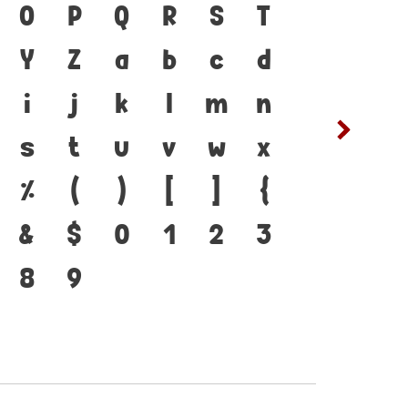
ยู่ได้ ภาษา คือ สะพาน
O
P
Q
R
S
T
ซ
ฌ
ชนชาติ จากอดีตสู่ปัจจุบัน
Y
Z
a
b
c
d
ต
ถ
รื่องมือสำคัญที่ทำให้ภาษา
i
j
k
l
m
n
ฟ
ภ
บตัวพิมพ์ที่พัฒนาทัน
s
t
u
v
w
x
ห
ฬ
ยนแปลง คือ โครงสร้าง
%
(
)
[
]
{
ที่เชื่อมตัวตนของชาติ
&
$
0
1
2
3
อนาคต
8
9
๔
๕