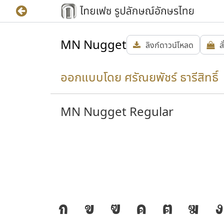
MN Nugget
ลิงก์ดาวน์โหลด
ส
ออกแบบโดย ศรัณยพัชร์ ธารีสิทธิ์ 
MN Nugget Regular
ความ
J
ก
ข
ฃ
ค
ฅ
ฆ
ง