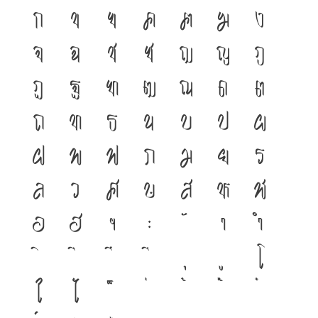
ก
ข
ฃ
ค
ฅ
ฆ
ง
จ
ฉ
ช
ซ
ฌ
ญ
ฎ
ฏ
ฐ
ฑ
ฒ
ณ
ด
ต
ถ
ท
ธ
น
บ
ป
ผ
ฝ
พ
ฟ
ภ
ม
ย
ร
ล
ว
ศ
ษ
ส
ห
ฬ
อ
ฮ
ฯ
ะ
า
ำ
โ
ใ
ไ