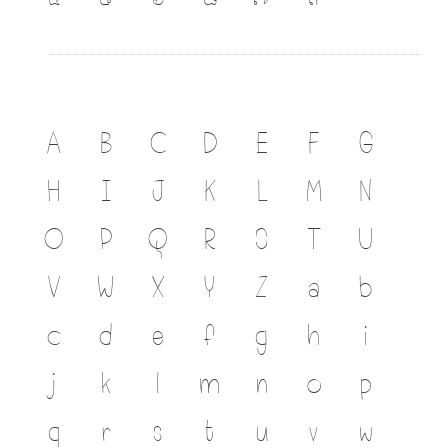
A
B
C
D
E
F
G
H
I
J
K
L
M
N
O
P
Q
R
S
T
U
V
W
X
Y
Z
a
b
c
d
e
f
g
h
i
j
k
l
m
n
o
p
q
r
s
t
u
v
w