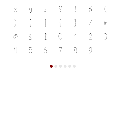
x
y
z
?
!
%
(
)
[
]
{
}
/
#
@
&
$
0
1
2
3
4
5
6
7
8
9