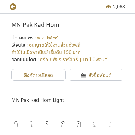
2
,
0
6
8
MN Pak Kad Hom
ปีที่เผยแพร่ :
พ.ศ. ๒๕๖๙
เงื่อนไข :
อนุญาตให้ใช้งานส่วนตัวฟรี
ถ้าใช้ในเชิงพาณิชย์ เริ่มต้น 150 บาท
ออกแบบโดย :
ศรัณยพัชร์ ธารีสิทธิ์ | มานี มีฟอนต์
ลิงก์ดาวน์โหลด
สั่งซื้อฟอนต์
MN Pak Kad Hom Light
ก
ข
ฃ
ค
ฅ
ฆ
ง