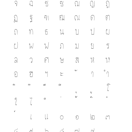
จ
ฉ
ช
ซ
ฌ
ญ
ฎ
ฏ
ฐ
ฑ
ฒ
ณ
ด
ต
ถ
ท
ธ
น
บ
ป
ผ
ฝ
พ
ฟ
ภ
ม
ย
ร
ล
ว
ศ
ษ
ส
ห
ฬ
อ
ฮ
ฯ
ะ
า
ำ
โ
ใ
ไ
เ
แ
๐
๑
๒
๓
๔
๕
๖
๗
๘
๙