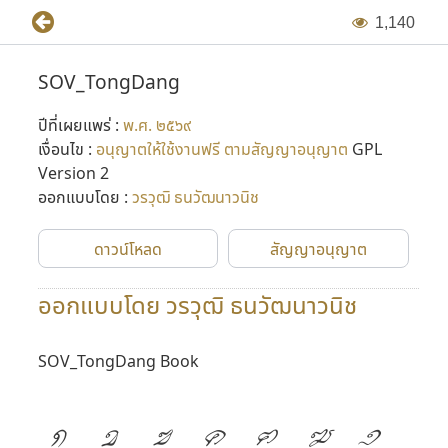
1
,
1
4
0
SOV_TongDang
ปีที่เผยแพร่ :
พ.ศ. ๒๕๖๙
เงื่อนไข :
อนุญาตให้ใช้งานฟรี ตามสัญญาอนุญาต
GPL
Version 2
ออกแบบโดย :
วรวุฒิ ธนวัฒนาวนิช
ดาวน์โหลด
สัญญาอนุญาต
ออกแบบโดย วรวุฒิ ธนวัฒนาวนิช
SOV_TongDang Book
ก
ข
ฃ
ค
ฅ
ฆ
ง