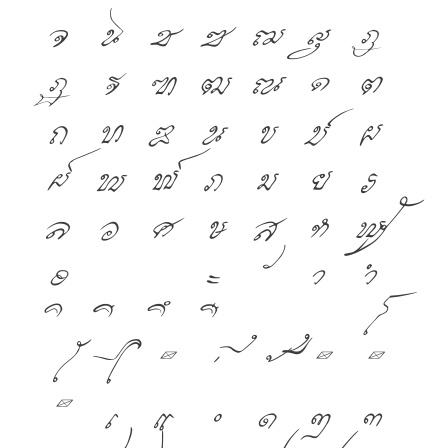
จ
ฉ
ช
ซ
ฌ
ญ
ฎ
ฏ
ฐ
ฑ
ฒ
ณ
ด
ต
ถ
ท
ธ
น
บ
ป
ผ
ฝ
พ
ฟ
ภ
ม
ย
ร
ล
ว
ศ
ษ
ส
ห
ฬ
อ
ฮ
ฯ
ะ
า
ำ
โ
ใ
ไ
เ
แ
๐
๑
๒
๓