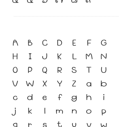
A
B
C
D
E
F
G
H
I
J
K
L
M
N
O
P
Q
R
S
T
U
V
W
X
Y
Z
a
b
c
d
e
f
g
h
i
j
k
l
m
n
o
p
q
r
s
t
u
v
w