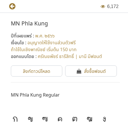
6
,
1
7
2
MN Phla Kung
ปีที่เผยแพร่ :
พ.ศ. ๒๕๖๖
เงื่อนไข :
อนุญาตให้ใช้งานส่วนตัวฟรี
ถ้าใช้ในเชิงพาณิชย์ เริ่มต้น 150 บาท
ออกแบบโดย :
ศรัณยพัชร์ ธารีสิทธิ์ | มานี มีฟอนต์
ลิงก์ดาวน์โหลด
สั่งซื้อฟอนต์
MN Phla Kung Regular
ก
ข
ฃ
ค
ฅ
ฆ
ง