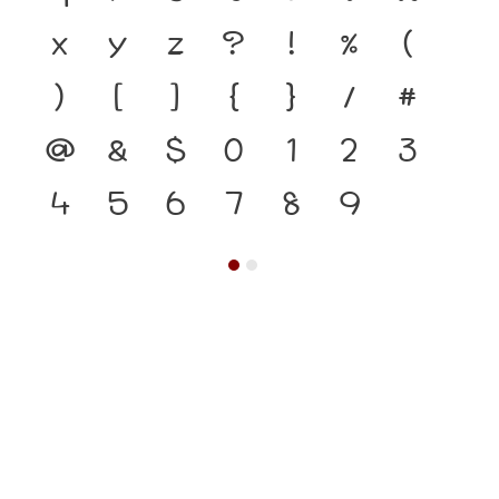
x
y
z
?
!
%
(
)
[
]
{
}
/
#
@
&
$
0
1
2
3
4
5
6
7
8
9