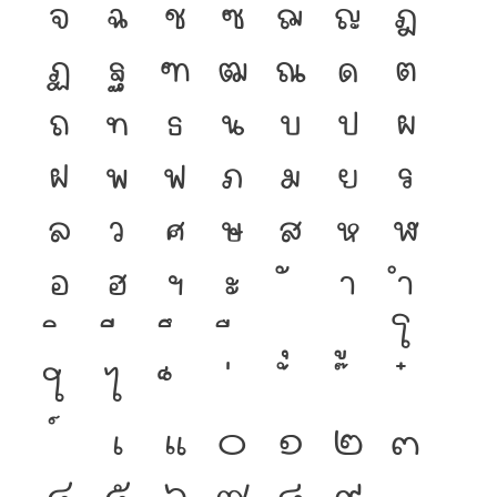
จ
ฉ
ช
ซ
ฌ
ญ
ฎ
ฏ
ฐ
ฑ
ฒ
ณ
ด
ต
ถ
ท
ธ
น
บ
ป
ผ
ฝ
พ
ฟ
ภ
ม
ย
ร
ล
ว
ศ
ษ
ส
ห
ฬ
อ
ฮ
ฯ
ะ
า
ำ
โ
ใ
ไ
เ
แ
๐
๑
๒
๓
๔
๕
๖
๗
๘
๙