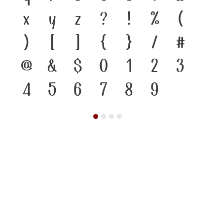
x
y
z
?
!
%
(
)
[
]
{
}
/
#
@
&
$
0
1
2
3
4
5
6
7
8
9