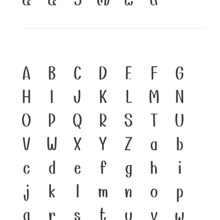
A
B
C
D
E
F
G
H
I
J
K
L
M
N
O
P
Q
R
S
T
U
V
W
X
Y
Z
a
b
c
d
e
f
g
h
i
j
k
l
m
n
o
p
q
r
s
t
u
v
w