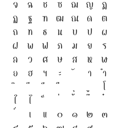
จ
ฉ
ช
ซ
ฌ
ญ
ฎ
ฏ
ฐ
ฑ
ฒ
ณ
ด
ต
ถ
ท
ธ
น
บ
ป
ผ
ฝ
พ
ฟ
ภ
ม
ย
ร
ล
ว
ศ
ษ
ส
ห
ฬ
อ
ฮ
ฯ
ะ
า
ำ
โ
ใ
ไ
เ
แ
๐
๑
๒
๓
๔
๕
๖
๗
๘
๙