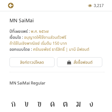
3
,
2
1
7
MN SaiMai
ปีที่เผยแพร่ :
พ.ศ. ๒๕๖๗
เงื่อนไข :
อนุญาตให้ใช้งานส่วนตัวฟรี
ถ้าใช้ในเชิงพาณิชย์ เริ่มต้น 150 บาท
ออกแบบโดย :
ศรัณยพัชร์ ธารีสิทธิ์ | มานี มีฟอนต์
ลิงก์ดาวน์โหลด
สั่งซื้อฟอนต์
MN SaiMai Regular
ก
ข
ฃ
ค
ฅ
ฆ
ง