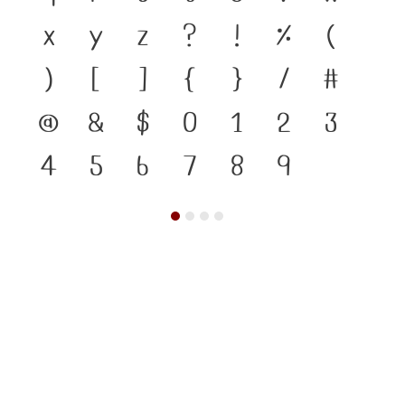
x
y
z
?
!
%
(
)
[
]
{
}
/
#
@
&
$
0
1
2
3
4
5
6
7
8
9