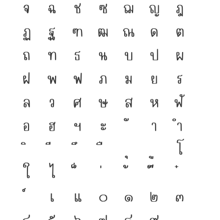
จ
ฉ
ช
ซ
ฌ
ญ
ฎ
ฏ
ฐ
ฑ
ฒ
ณ
ด
ต
ถ
ท
ธ
น
บ
ป
ผ
ฝ
พ
ฟ
ภ
ม
ย
ร
ล
ว
ศ
ษ
ส
ห
ฬ
อ
ฮ
ฯ
ะ
า
ำ
โ
ใ
ไ
เ
แ
๐
๑
๒
๓
๔
๕
๖
๗
๘
๙