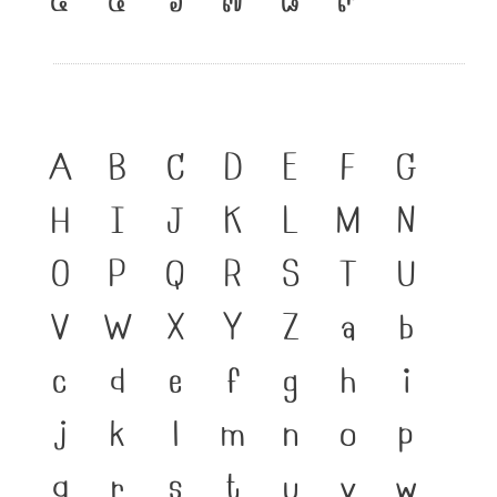
A
B
C
D
E
F
G
H
I
J
K
L
M
N
O
P
Q
R
S
T
U
V
W
X
Y
Z
a
b
c
d
e
f
g
h
i
j
k
l
m
n
o
p
q
r
s
t
u
v
w