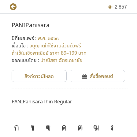
2
,
8
5
7
PANIPanisara
ปีที่เผยแพร่ :
พ.ศ. ๒๕๖๗
เงื่อนไข :
อนุญาตให้ใช้งานส่วนตัวฟรี
ถ้าใช้ในเชิงพาณิชย์ ราคา 89–199 บาท
ออกแบบโดย :
ปาณิสรา ฉัตรเดชาชัย
ลิงก์ดาวน์โหลด
สั่งซื้อฟอนต์
PANIPanisaraThin Regular
ก
ข
ฃ
ค
ฅ
ฆ
ง