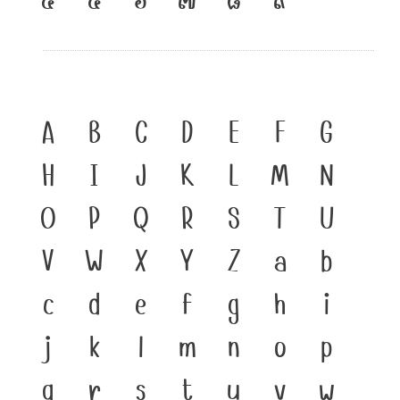
A
B
C
D
E
F
G
H
I
J
K
L
M
N
O
P
Q
R
S
T
U
V
W
X
Y
Z
a
b
c
d
e
f
g
h
i
j
k
l
m
n
o
p
q
r
s
t
u
v
w