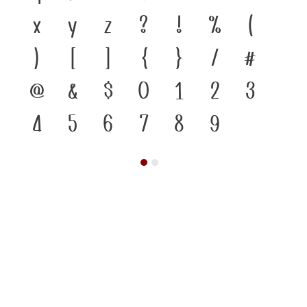
x
y
z
?
!
%
(
)
[
]
{
}
/
#
@
&
$
0
1
2
3
4
5
6
7
8
9