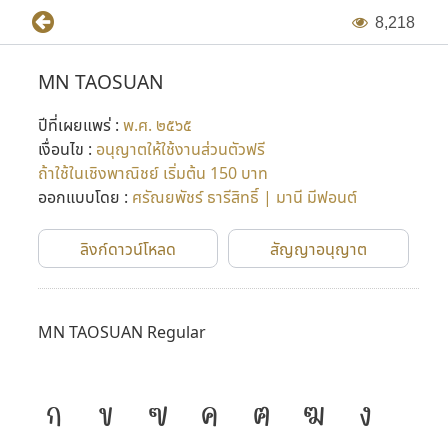
8
,
2
1
8
MN TAOSUAN
ปีที่เผยแพร่ :
พ.ศ. ๒๕๖๕
เงื่อนไข :
อนุญาตให้ใช้งานส่วนตัวฟรี
ถ้าใช้ในเชิงพาณิชย์ เริ่มต้น 150 บาท
ออกแบบโดย :
ศรัณยพัชร์ ธารีสิทธิ์ | มานี มีฟอนต์
ลิงก์ดาวน์โหลด
สัญญาอนุญาต
MN TAOSUAN Regular
ก
ข
ฃ
ค
ฅ
ฆ
ง