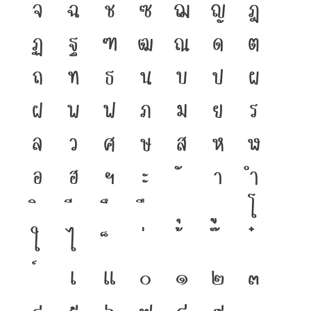
จ
ฉ
ช
ซ
ฌ
ญ
ฎ
ฏ
ฐ
ฑ
ฒ
ณ
ด
ต
ถ
ท
ธ
น
บ
ป
ผ
ฝ
พ
ฟ
ภ
ม
ย
ร
ล
ว
ศ
ษ
ส
ห
ฬ
อ
ฮ
ฯ
ะ
า
ำ
โ
ใ
ไ
เ
แ
๐
๑
๒
๓
๔
๕
๖
๗
๘
๙