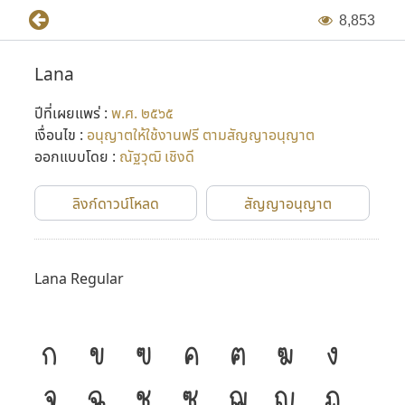
8
,
8
5
3
Lana
ปีที่เผยแพร่ :
พ.ศ. ๒๕๖๕
เงื่อนไข :
อนุญาตให้ใช้งานฟรี ตามสัญญาอนุญาต
ออกแบบโดย :
ณัฐวุฒิ เชิงดี
ลิงก์ดาวน์โหลด
สัญญาอนุญาต
Lana Regular
ก
ข
ฃ
ค
ฅ
ฆ
ง
จ
ฉ
ช
ซ
ฌ
ญ
ฎ