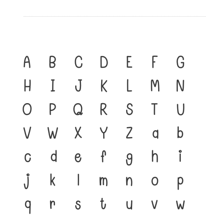
A
B
C
D
E
F
G
H
I
J
K
L
M
N
O
P
Q
R
S
T
U
V
W
X
Y
Z
a
b
c
d
e
f
g
h
i
j
k
l
m
n
o
p
q
r
s
t
u
v
w