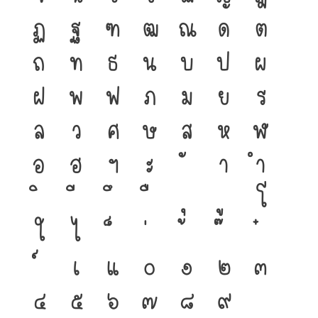
ฏ
ฐ
ฑ
ฒ
ณ
ด
ต
ถ
ท
ธ
น
บ
ป
ผ
ฝ
พ
ฟ
ภ
ม
ย
ร
ล
ว
ศ
ษ
ส
ห
ฬ
อ
ฮ
ฯ
ะ
า
ำ
โ
ใ
ไ
เ
แ
๐
๑
๒
๓
๔
๕
๖
๗
๘
๙