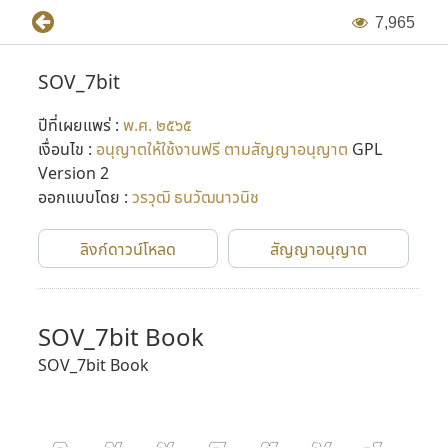
7
,
9
6
5
SOV_7bit
ปีที่เผยแพร่ :
พ.ศ. ๒๕๖๕
เงื่อนไข :
อนุญาตให้ใช้งานฟรี ตามสัญญาอนุญาต
GPL
Version 2
ออกแบบโดย :
วรวุฒิ ธนวัฒนาวนิช
ลิงก์ดาวน์โหลด
สัญญาอนุญาต
SOV_7bit Book
SOV_7bit Book
ก
ข
ฃ
ค
ฅ
ฆ
ง