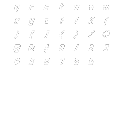
q
r
s
t
u
v
w
x
y
z
?
!
%
(
)
[
]
{
}
/
#
@
&
$
0
1
2
3
4
5
6
7
8
9