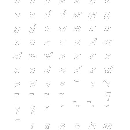
จ
ฉ
ช
ซ
ฌ
ญ
ฎ
ฏ
ฐ
ฑ
ฒ
ณ
ด
ต
ถ
ท
ธ
น
บ
ป
ผ
ฝ
พ
ฟ
ภ
ม
ย
ร
ล
ว
ศ
ษ
ส
ห
ฬ
อ
ฮ
ฯ
ะ
า
ำ
โ
ใ
ไ
เ
แ
๐
๑
๒
๓