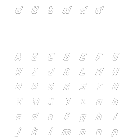
๔
๕
๖
๗
๘
๙
A
B
C
D
E
F
G
H
I
J
K
L
M
N
O
P
Q
R
S
T
U
V
W
X
Y
Z
a
b
c
d
e
f
g
h
i
j
k
l
m
n
o
p