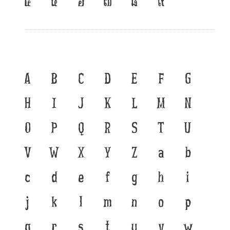
A
B
C
D
E
F
G
H
I
J
K
L
M
N
O
P
Q
R
S
T
U
V
W
X
Y
Z
a
b
c
d
e
f
g
h
i
j
k
l
m
n
o
p
q
r
s
t
u
v
w