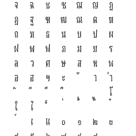
จ
ฉ
ช
ซ
ฌ
ญ
ฎ
ฏ
ฐ
ฑ
ฒ
ณ
ด
ต
ถ
ท
ธ
น
บ
ป
ผ
ฝ
พ
ฟ
ภ
ม
ย
ร
ล
ว
ศ
ษ
ส
ห
ฬ
อ
ฮ
ฯ
ะ
า
ำ
โ
ใ
ไ
เ
แ
๐
๑
๒
๓
๔
๕
๖
๗
๘
๙