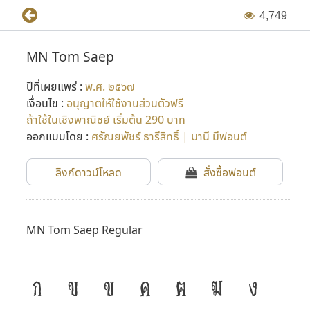
4
,
7
4
9
MN Tom Saep
ปีที่เผยแพร่ :
พ.ศ. ๒๕๖๗
เงื่อนไข :
อนุญาตให้ใช้งานส่วนตัวฟรี
ถ้าใช้ในเชิงพาณิชย์ เริ่มต้น 290 บาท
ออกแบบโดย :
ศรัณยพัชร์ ธารีสิทธิ์ | มานี มีฟอนต์
ลิงก์ดาวน์โหลด
สั่งซื้อฟอนต์
MN Tom Saep Regular
ก
ข
ฃ
ค
ฅ
ฆ
ง