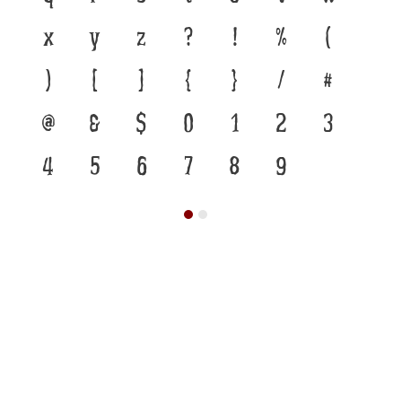
x
y
z
?
!
%
(
)
[
]
{
}
/
#
@
&
$
0
1
2
3
4
5
6
7
8
9