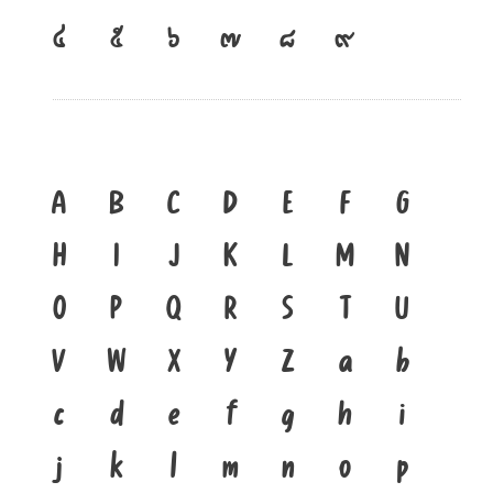
๔
๕
๖
๗
๘
๙
A
B
C
D
E
F
G
H
I
J
K
L
M
N
O
P
Q
R
S
T
U
V
W
X
Y
Z
a
b
c
d
e
f
g
h
i
j
k
l
m
n
o
p