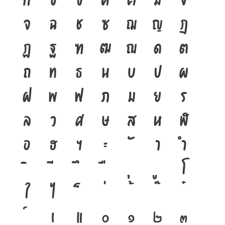
จ
ฉ
ช
ซ
ฌ
ญ
ฎ
ฏ
ฐ
ฑ
ฒ
ณ
ด
ต
ถ
ท
ธ
น
บ
ป
ผ
ฝ
พ
ฟ
ภ
ม
ย
ร
ล
ว
ศ
ษ
ส
ห
ฬ
อ
ฮ
ฯ
ะ
า
ำ
โ
ใ
ไ
เ
แ
๐
๑
๒
๓