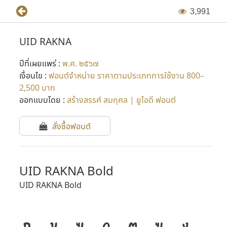
3
,
9
9
1
UID RAKNA
ปีที่เผยแพร่ :
พ.ศ. ๒๕๖๗
เงื่อนไข :
ฟอนต์จำหน่าย ราคาตามประเภทการใช้งาน 800–
2,500 บาท
ออกแบบโดย :
สร้างสรรค์ สมกุศล | ยูไอดี ฟอนต์
สั่งซื้อฟอนต์
UID RAKNA Bold
UID RAKNA Bold
ก
ข
ฃ
ค
ฅ
ฆ
ง