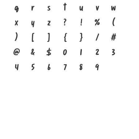
q
r
s
t
u
v
w
x
y
z
?
!
%
(
)
[
]
{
}
/
#
@
&
$
0
1
2
3
4
5
6
7
8
9