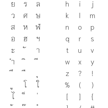
ย
ร
ล
h
i
j
ว
ศ
ษ
k
l
m
ส
ห
ฬ
n
o
p
อ
ฮ
ฯ
q
r
s
ะ
า
t
u
v
ำ
w
x
y
z
?
!
โ
ใ
%
(
)
ไ
[
]
{
}
/
#