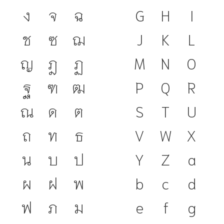
ง
จ
ฉ
G
H
I
ช
ซ
ฌ
J
K
L
ญ
ฎ
ฏ
M
N
O
ฐ
ฑ
ฒ
P
Q
R
ณ
ด
ต
S
T
U
ถ
ท
ธ
V
W
X
น
บ
ป
Y
Z
a
ผ
ฝ
พ
b
c
d
ฟ
ภ
ม
e
f
g