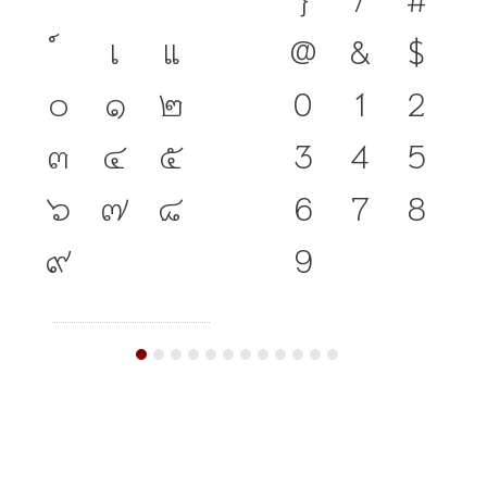
เ
แ
@
&
$
๐
๑
๒
0
1
2
๓
๔
๕
3
4
5
๖
๗
๘
6
7
8
๙
9