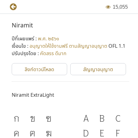
1
5
,
0
5
5
Niramit
ปีที่เผยแพร่ :
พ.ศ. ๒๕๖๑
เงื่อนไข :
อนุญาตให้ใช้งานฟรี ตามสัญญาอนุญาต
OFL 1.1
ปรับปรุงโดย :
คัดสรร ดีมาก
ลิงก์ดาวน์โหลด
สัญญาอนุญาต
Niramit ExtraLight
ก
ข
ฃ
A
B
C
ค
ฅ
ฆ
D
E
F