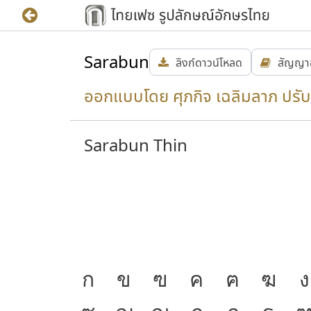
Sarabun
ลิงก์ดาวน์โหลด
สัญญา
ออกแบบโดย ศุภกิจ เฉลิมลาภ ปรับ
Sarabun Thin
ความ
J
ก
ข
ฃ
ค
ฅ
ฆ
ง