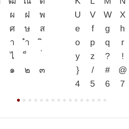
ฑ
ฒ
ณ
ด
เป็นชาติดำรงอย
K
L
M
N
ป
ผ
ฝ
พ
เชื่อมตัวตนของ
U
V
W
X
ศ
ษ
ส
ตัวพิมพ์ คือ เค
e
f
g
h
า
ำ
ดำรงอยู่ได้ แบ
o
p
q
r
ไ
การเปลี่ยนแปล
y
z
?
!
๑
๒
๓
สะพานที่เชื่อม
}
/
#
@
สู่อนาคต
4
5
6
7