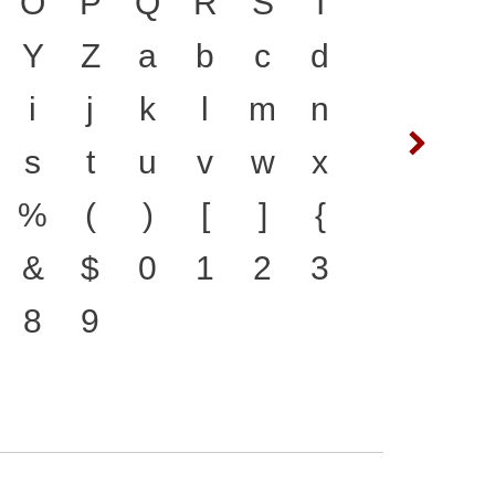
ู่ได้ ภาษา คือ สะพาน
O
P
Q
R
S
T
ซ
ฌ
ชนชาติ จากอดีตสู่ปัจจุบัน
Y
Z
a
b
c
d
ต
ถ
รื่องมือสำคัญที่ทำให้ภาษา
i
j
k
l
m
n
ฟ
ภ
บตัวพิมพ์ที่พัฒนาทันกระแส
s
t
u
v
w
x
ห
ฬ
ง คือ โครงสร้างแกร่งของ
%
(
)
[
]
{
ตัวตนของชาติ จากปัจจุบัน
&
$
0
1
2
3
8
9
๔
๕