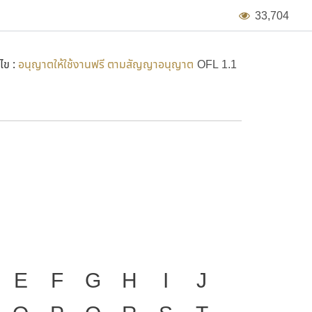
3
3
,
7
0
4
ไข :
อนุญาตให้ใช้งานฟรี ตามสัญญาอนุญาต
OFL 1.1
Sarabun
องมือสำคัญที่ทำให้ความ
E
F
G
H
I
J
ก
ข