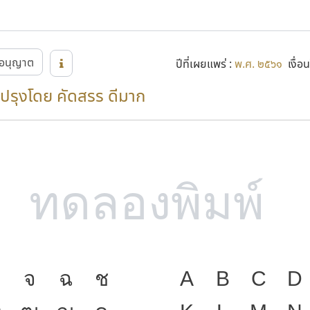
อนุญาต
ปีที่เผยแพร่ :
พ.ศ. ๒๕๖๑
เงื่อน
ปรุงโดย คัดสรร ดีมาก
จ
ฉ
ช
ภาษา คือ เครื่
A
B
C
D