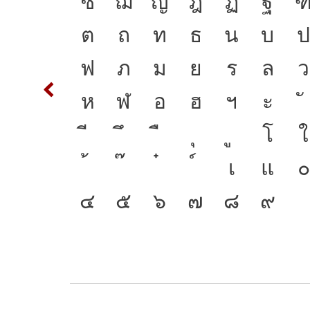
พาน
S
T
ซ
ฌ
ญ
ฎ
ฏ
ฐ
ัจจุบัน
c
d
ต
ถ
ท
ธ
น
บ
ห้ภาษา
m
n
ฟ
ภ
ม
ย
ร
ล
ว
ันกระแส
w
x
ห
ฬ
อ
ฮ
ฯ
ะ
ร่งของ
{
โ
ใ
จจุบัน
2
3
เ
แ
๐
๔
๕
๖
๗
๘
๙