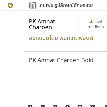
PK Amnat
ลิงก์
Charoen
ดาวน์โหลด
ออกแบบโดย พ็อกเก็ตฟอนต์
PK Amnat Charoen Bold
ก
ข
ฃ
ค
ฅ
ฆ