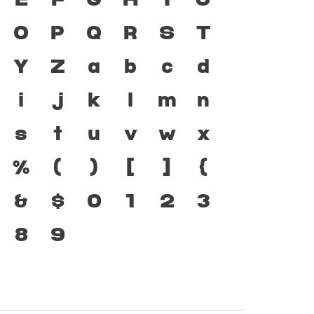
่ได้ ตัวพิมพ์ คือ เครื่อง
O
P
Q
R
S
T
ให้ภาษาดำรงอยู่ได้ แบบ
Y
Z
a
b
c
d
ัฒนาทันกระแสการ
i
j
k
l
m
n
คือ โครงสร้างแกร่งของ
s
t
u
v
w
x
มตัวตนของชาติ จาก
%
(
)
[
]
{
คต
&
$
0
1
2
3
8
9