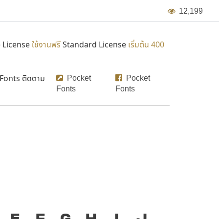
1
2
,
1
9
9
 License
ใช้งานฟรี
Standard License
เริ่มต้น 400
Pocket
Pocket
 Fonts ติดตาม
Fonts
Fonts
่องมือสำคัญที่ทำให้ความ
E
F
G
H
I
J