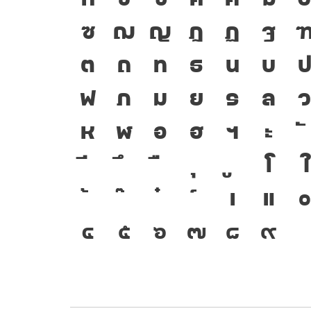
ซ
ฌ
ญ
ฎ
ฏ
ฐ
ต
ถ
ท
ธ
น
บ
ฟ
ภ
ม
ย
ร
ล
ห
ฬ
อ
ฮ
ฯ
ะ
โ
ใ
เ
แ
๐
๔
๕
๖
๗
๘
๙