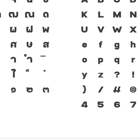
ฑ
ฒ
ณ
ด
เป็นชาติดำรงอยู
K
L
M
N
ป
ผ
ฝ
พ
มือสำคัญที่ทำ
U
V
W
X
ว
ศ
ษ
ส
ตัวพิมพ์ที่พ
e
f
g
h
า
ำ
เปลี่ยนแปลง 
o
p
q
r
ไ
สะพานที่เชื่อ
y
z
?
!
๑
๒
๓
ปัจจุบันสู่อนา
}
/
#
@
4
5
6
7