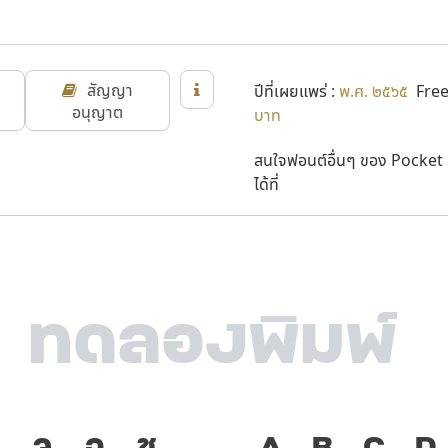
สัญญา
ปีที่เผยแพร่ :
พ.ศ. ๒๕๖๕
Free
อนุญาต
บาท
สนใจฟอนต์อื่นๆ ของ Pocket
ได้ที่
ง
จ
ฉ
ช
ภาษา คือ เครื
A
B
C
D