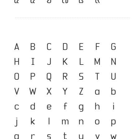
A
B
C
D
E
F
G
H
I
J
K
L
M
N
O
P
Q
R
S
T
U
V
W
X
Y
Z
a
b
c
d
e
f
g
h
i
j
k
l
m
n
o
p
q
r
s
t
u
v
w