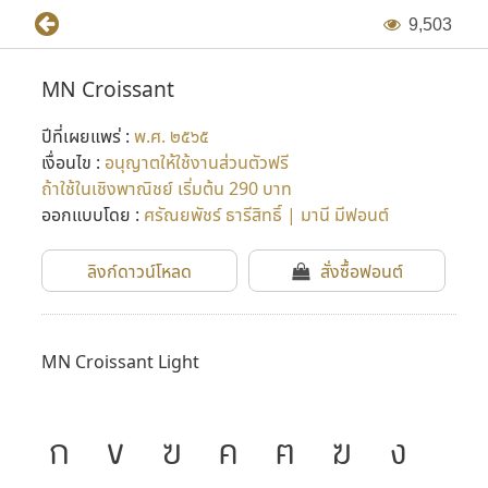
9
,
5
0
3
MN Croissant
ปีที่เผยแพร่ :
พ.ศ. ๒๕๖๕
เงื่อนไข :
อนุญาตให้ใช้งานส่วนตัวฟรี
ถ้าใช้ในเชิงพาณิชย์ เริ่มต้น 290 บาท
ออกแบบโดย :
ศรัณยพัชร์ ธารีสิทธิ์ | มานี มีฟอนต์
ลิงก์ดาวน์โหลด
สั่งซื้อฟอนต์
MN Croissant Light
ก
ข
ฃ
ค
ฅ
ฆ
ง