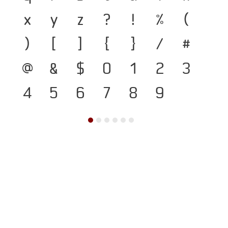
x
y
z
?
!
%
(
)
[
]
{
}
/
#
@
&
$
0
1
2
3
4
5
6
7
8
9