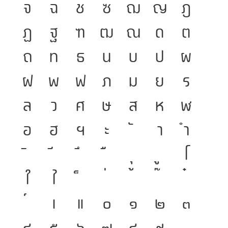
จ
ฉ
ช
ซ
ฌ
ญ
ฎ
ฏ
ฐ
ฑ
ฒ
ณ
ด
ต
ถ
ท
ธ
น
บ
ป
ผ
ฝ
พ
ฟ
ภ
ม
ย
ร
ล
ว
ศ
ษ
ส
ห
ฬ
อ
ฮ
ฯ
ะ
า
ำ
โ
ใ
ไ
เ
แ
๐
๑
๒
๓
๔
๕
๖
๗
๘
๙