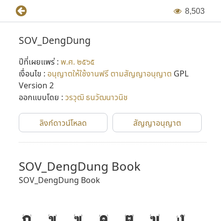
8
,
5
0
3
SOV_DengDung
ปีที่เผยแพร่ :
พ.ศ. ๒๕๖๕
เงื่อนไข :
อนุญาตให้ใช้งานฟรี ตามสัญญาอนุญาต
GPL
Version 2
ออกแบบโดย :
วรวุฒิ ธนวัฒนาวนิช
ลิงก์ดาวน์โหลด
สัญญาอนุญาต
SOV_DengDung Book
SOV_DengDung Book
ก
ข
ฃ
ค
ฅ
ฆ
ง