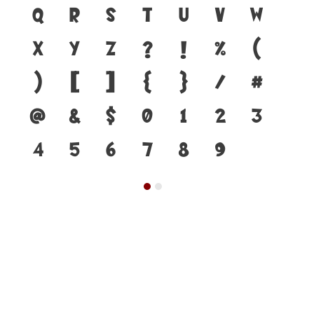
q
r
s
t
u
v
w
x
y
z
?
!
%
(
)
[
]
{
}
/
#
@
&
$
0
1
2
3
4
5
6
7
8
9