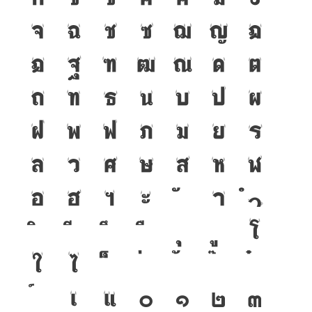
จ
ฉ
ช
ซ
ฌ
ญ
ฎ
ฏ
ฐ
ฑ
ฒ
ณ
ด
ต
ถ
ท
ธ
น
บ
ป
ผ
ฝ
พ
ฟ
ภ
ม
ย
ร
ล
ว
ศ
ษ
ส
ห
ฬ
อ
ฮ
ฯ
ะ
า
ำ
โ
ใ
ไ
เ
แ
๐
๑
๒
๓