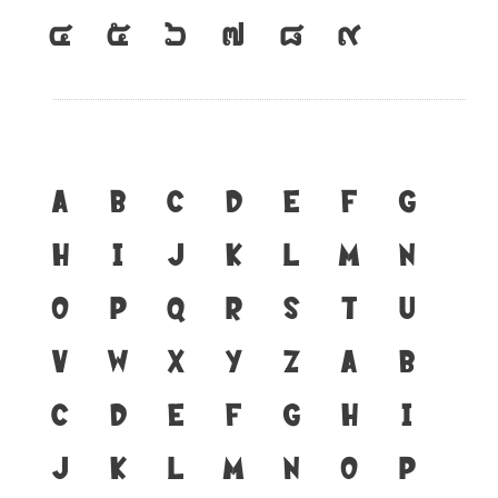
๔
๕
๖
๗
๘
๙
A
B
C
D
E
F
G
H
I
J
K
L
M
N
O
P
Q
R
S
T
U
V
W
X
Y
Z
a
b
c
d
e
f
g
h
i
j
k
l
m
n
o
p