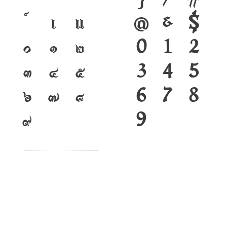
เ
แ
@
&
$
๐
๑
๒
0
1
2
๓
๔
๕
3
4
5
๖
๗
๘
6
7
8
๙
9