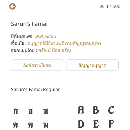
1
7
,
5
9
0
Sarun's Famai
ปีที่เผยแพร่ :
พ.ศ. ๒๕๕๐
เงื่อนไข :
อนุญาตให้ใช้งานฟรี ตามสัญญาอนุญาต
ออกแบบโดย :
ศรัณย์ น้อยเจริญ
ลิงก์ดาวน์โหลด
สัญญาอนุญาต
Sarun's Famai Regular
ก
ข
ฃ
A
B
C
ค
ฅ
ฆ
D
E
F