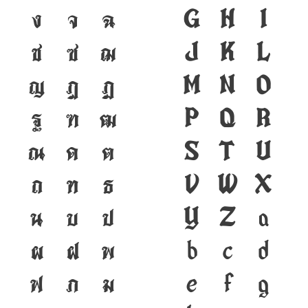
ง
จ
ฉ
G
H
I
ช
ซ
ฌ
J
K
L
ญ
ฎ
ฏ
M
N
O
ฐ
ฑ
ฒ
P
Q
R
ณ
ด
ต
S
T
U
ถ
ท
ธ
V
W
X
น
บ
ป
Y
Z
a
ผ
ฝ
พ
b
c
d
ฟ
ภ
ม
e
f
g