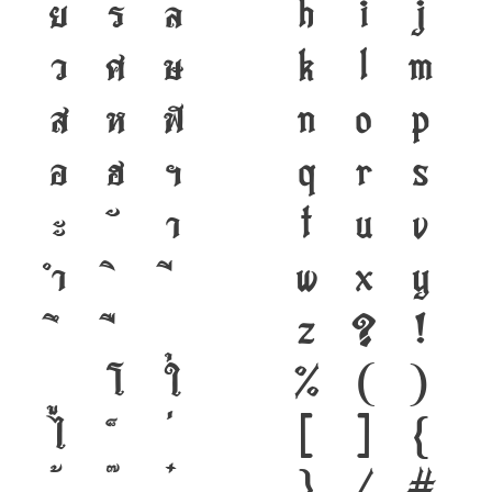
ย
ร
ล
h
i
j
ว
ศ
ษ
k
l
m
ส
ห
ฬ
n
o
p
อ
ฮ
ฯ
q
r
s
ะ
า
t
u
v
ำ
w
x
y
z
?
!
โ
ใ
%
(
)
ไ
[
]
{
}
/
#