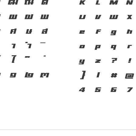
ฑ
ฒ
ณ
ด
ชาติดำรงอยู่ได
K
L
M
N
ป
ผ
ฝ
พ
ตนของชนชาติ จ
U
V
W
X
ว
ศ
ษ
ส
พิมพ์ คือ เครื
e
f
g
h
า
ำ
ดำรงอยู่ได้ แ
o
p
q
r
ไ
กระแสการเปลี่
y
z
?
!
๐
๑
๒
๓
แกร่งของสะพาน
}
/
#
@
จากปัจจุบันสู่
4
5
6
7