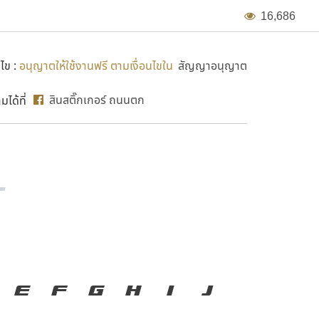
1
6
,
6
8
6
นไข :
อนุญาตให้ใช้งานฟรี ตามเงื่อนไขใน
สัญญาอนุญาต
สินสติ๊กเกอร์ ถนนตก
ได้ที่
องมือสำคัญที่ทำให้ความเป็น
E
F
G
H
I
J