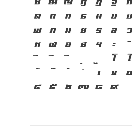
ซ
ฌ
ญ
ฎ
ฏ
ฐ
ต
ถ
ท
ธ
น
บ
ฟ
ภ
ม
ย
ร
ล
ห
ฬ
อ
ฮ
ฯ
ะ
โ
ใ
เ
แ
๔
๕
๖
๗
๘
๙