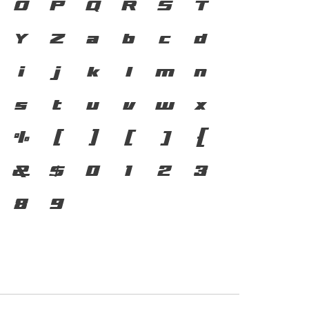
้ ภาษา คือ สะพานเชื่อมตัว
O
P
Q
R
S
T
ากอดีตสู่ปัจจุบัน ตัว
Y
Z
a
b
c
d
่องมือสำคัญที่ทำให้ภาษา
i
j
k
l
m
n
บบตัวพิมพ์ที่พัฒนาทัน
s
t
u
v
w
x
ยนแปลง คือ โครงสร้าง
%
(
)
[
]
{
ที่เชื่อมตัวตนของชาติ
&
$
0
1
2
3
อนาคต
8
9