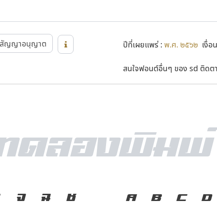
สัญญาอนุญาต
ปีที่เผยแพร่ :
พ.ศ. ๒๕๖๒
เงื่อ
สนใจฟอนต์อื่นๆ ของ sd ติดตาม
ง
จ
ฉ
ช
ภาษา คือ เครื่
A
B
C
D