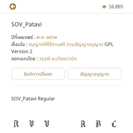
1
6
,
8
6
5
SOV_Patavi
ปีที่เผยแพร่ :
พ.ศ. ๒๕๖๒
เงื่อนไข :
อนุญาตให้ใช้งานฟรี ตามสัญญาอนุญาต
GPL
Version 2
ออกแบบโดย :
วรวุฒิ ธนวัฒนาวนิช
ลิงก์ดาวน์โหลด
สัญญาอนุญาต
SOV_Patavi Regular
ก
ข
ฃ
A
B
C