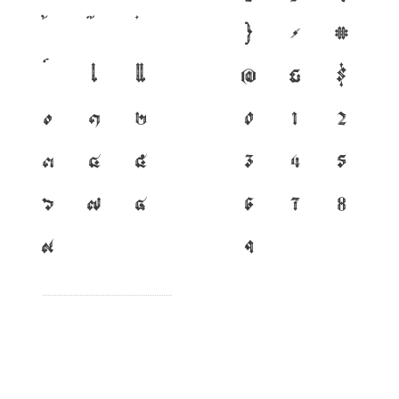
}
/
#
เ
แ
@
&
$
๐
๑
๒
0
1
2
๓
๔
๕
3
4
5
๖
๗
๘
6
7
8
๙
9