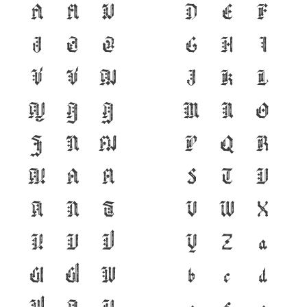
ค
ฅ
ฆ
D
E
F
ง
จ
ฉ
G
H
I
ช
ซ
ฌ
J
K
L
ญ
ฎ
ฏ
M
N
O
ฐ
ฑ
ฒ
P
Q
R
ณ
ด
ต
S
T
U
ถ
ท
ธ
V
W
X
น
บ
ป
Y
Z
a
ผ
ฝ
พ
b
c
d