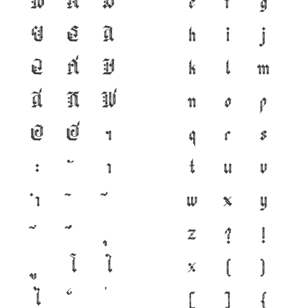
ฟ
ภ
ม
e
f
g
ย
ร
ล
h
i
j
ว
ศ
ษ
k
l
m
ส
ห
ฬ
n
o
p
อ
ฮ
ฯ
q
r
s
ะ
า
t
u
v
ำ
w
x
y
z
?
!
โ
ใ
%
(
)
ไ
[
]
{