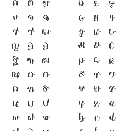
ค
ฅ
ฆ
D
E
F
ง
จ
ฉ
G
H
I
ช
ซ
ฌ
J
K
L
ญ
ฎ
ฏ
M
N
O
ฐ
ฑ
ฒ
P
Q
R
ณ
ด
ต
S
T
U
ถ
ท
ธ
V
W
X
น
บ
ป
Y
Z
a
ผ
ฝ
พ
b
c
d
ฟ
ภ
ม
e
f
g