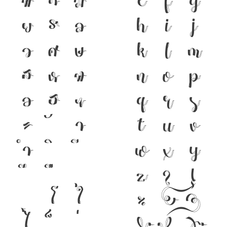
ย
ร
ล
h
i
j
ว
ศ
ษ
k
l
m
ส
ห
ฬ
n
o
p
อ
ฮ
ฯ
q
r
s
ะ
า
t
u
v
ำ
w
x
y
z
?
!
โ
ใ
%
(
)
ไ
[
]
{