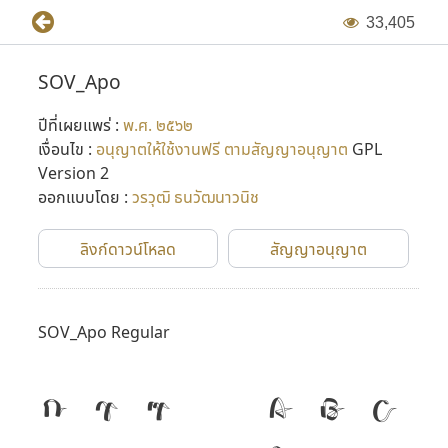
3
3
,
4
0
5
SOV_Apo
ปีที่เผยแพร่ :
พ.ศ. ๒๕๖๒
เงื่อนไข :
อนุญาตให้ใช้งานฟรี ตามสัญญาอนุญาต
GPL
Version 2
ออกแบบโดย :
วรวุฒิ ธนวัฒนาวนิช
ลิงก์ดาวน์โหลด
สัญญาอนุญาต
SOV_Apo Regular
ก
ข
ฃ
A
B
C