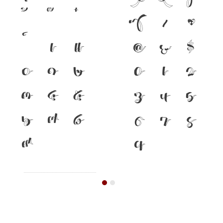
}
/
#
เ
แ
@
&
$
๐
๑
๒
0
1
2
๓
๔
๕
3
4
5
๖
๗
๘
6
7
8
๙
9