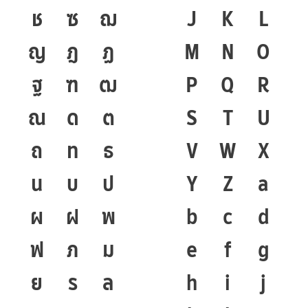
ช
ซ
ฌ
J
K
L
ญ
ฎ
ฏ
M
N
O
ฐ
ฑ
ฒ
P
Q
R
ณ
ด
ต
S
T
U
ถ
ท
ธ
V
W
X
น
บ
ป
Y
Z
a
ผ
ฝ
พ
b
c
d
ฟ
ภ
ม
e
f
g
ย
ร
ล
h
i
j