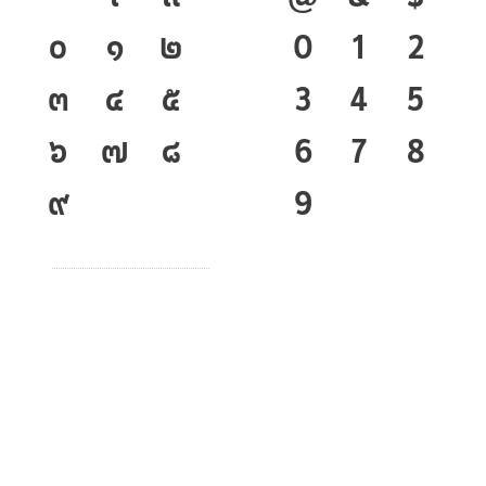
๐
๑
๒
0
1
2
๓
๔
๕
3
4
5
๖
๗
๘
6
7
8
๙
9