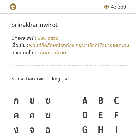
4
3
,
3
6
0
Srinakharinwirot
ปีที่เผยแพร่ :
พ.ศ. ๒๕๖๒
เงื่อนไข :
ฟอนต์อัตลักษณ์องค์กร กรุณาเลือกใช้อย่างเหมาะสม
ออกแบบโดย :
คัดสรร ดีมาก
Srinakharinwirot Regular
ก
ข
ฃ
A
B
C
ค
ฅ
ฆ
D
E
F
ง
จ
ฉ
G
H
I