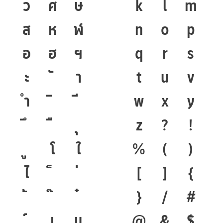
ว
ศ
ษ
k
l
m
ส
ห
ฬ
n
o
p
อ
ฮ
ฯ
q
r
s
ะ
า
t
u
v
ำ
w
x
y
z
?
!
โ
ใ
%
(
)
ไ
[
]
{
}
/
#
เ
แ
@
&
$