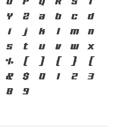
 ตัวพิมพ์ คือ เครื่องมือ
O
P
Q
R
S
T
าษาดำรงอยู่ได้ แบบตัวพิมพ์
Y
Z
a
b
c
d
ะแสการเปลี่ยนแปลง คือ
i
j
k
l
m
n
ของสะพานที่เชื่อมตัวตน
s
t
u
v
w
x
จุบันสู่อนาคต
%
(
)
[
]
{
&
$
0
1
2
3
8
9