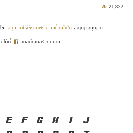
2
1
,
8
3
2
ไข :
อนุญาตให้ใช้งานฟรี ตามเงื่อนไขใน
สัญญาอนุญาต
ได้ที่
สินสติ๊กเกอร์ ถนนตก
งมือสำคัญที่ทำให้ความเป็น
E
F
G
H
I
J