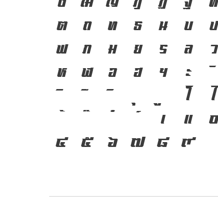
ซ
ฌ
ญ
ฎ
ฏ
ฐ
ต
ถ
ท
ธ
น
บ
ป
ฟ
ภ
ม
ย
ร
ล
ว
ห
ฬ
อ
ฮ
ฯ
ะ
โ
ใ
เ
แ
๔
๕
๖
๗
๘
๙