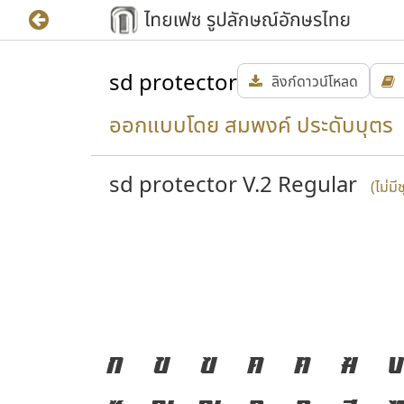
sd protector
ลิงก์ดาวน์โหลด
ออกแบบโดย สมพงค์ ประดับบุตร
sd protector V.2 Regular
(ไม่มี
ก
ข
ฃ
ค
ฅ
ฆ
ง