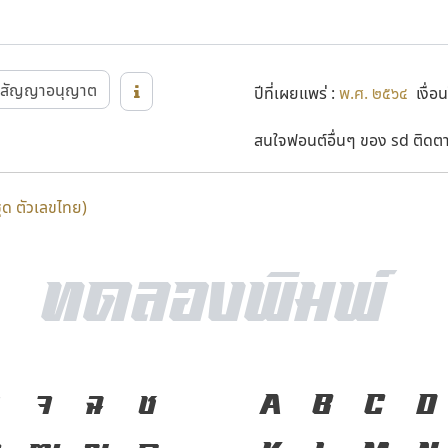
สัญญาอนุญาต
ปีที่เผยแพร่ :
พ.ศ. ๒๕๖๔
เงื่อน
สนใจฟอนต์อื่นๆ ของ sd ติดตาม
ชุด ตัวเลขไทย)
จ
ฉ
ช
ภาษา คือ เครื่อ
A
B
C
D