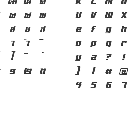
ฑ
ฒ
ณ
ด
ชาติดำรงอยู่ได้
K
L
M
N
ผ
ฝ
พ
สำคัญที่ทำให้ภ
U
V
W
X
ศ
ษ
ส
ที่พัฒนาทันกร
e
f
g
h
า
ำ
โครงสร้างแกร่ง
o
p
q
r
ไ
ของชาติ จากปัจ
y
z
?
!
๐
๑
๒
๓
}
/
#
@
4
5
6
7