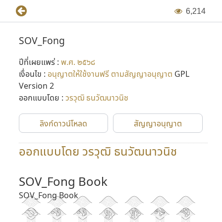
6
,
2
1
4
SOV_Fong
ปีที่เผยแพร่ :
พ.ศ. ๒๕๖๘
เงื่อนไข :
อนุญาตให้ใช้งานฟรี ตามสัญญาอนุญาต
GPL
Version 2
ออกแบบโดย :
วรวุฒิ ธนวัฒนาวนิช
ลิงก์ดาวน์โหลด
สัญญาอนุญาต
ออกแบบโดย วรวุฒิ ธนวัฒนาวนิช
SOV_Fong Book
SOV_Fong Book
ก
ข
ฃ
ค
ฅ
ฆ
ง