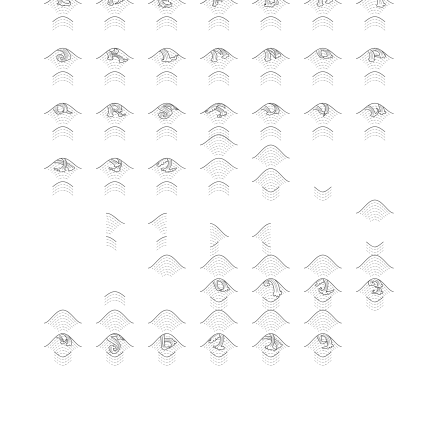
c
d
e
f
g
h
i
j
k
l
m
n
o
p
q
r
s
t
u
v
w
x
y
z
?
!
%
(
)
]
}
/
#
@
&
$
0
1
2
3
4
5
6
7
8
9