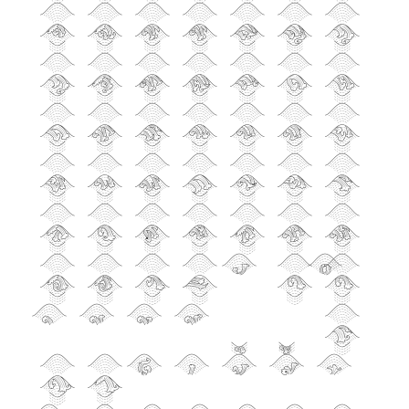
จ
ฉ
ช
ซ
ฌ
ญ
ฎ
ฏ
ฐ
ฑ
ฒ
ณ
ด
ต
ถ
ท
ธ
น
บ
ป
ผ
ฝ
พ
ฟ
ภ
ม
ย
ร
ล
ว
ศ
ษ
ส
ห
ฬ
อ
ฮ
ฯ
ะ
า
ำ
โ
ใ
ไ