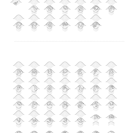
เ
แ
๐
๑
๒
๓
๔
๕
๖
๗
๘
๙
A
B
C
D
E
F
G
H
I
J
K
L
M
N
O
P
Q
R
S
T
U
V
W
X
Y
Z
a
b