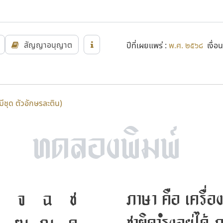
สัญญาอนุญาต
ปีที่เผยแพร่ :
พ.ศ. ๒๕๖๘
เงื่อน
่มีชุด ตัวอักษรละติน)
ภาษา คือ เครื่อ
จ
ฉ
ช