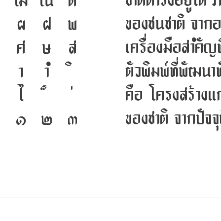
ชาติดำรงอยู่ได้
ฑ
ฒ
ณ
ด
ของชนชาติ จากอดี
ผ
ฝ
พ
เครื่องมือสำคัญ
ศ
ษ
ส
ตัวพิมพ์ที่พัฒ
า
ำ
คือ โครงสร้างแก
ไ
ของชาติ จากปัจจุ
๐
๑
๒
๓