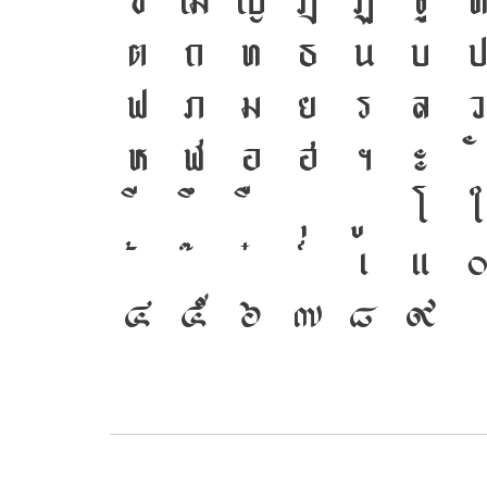
ซ
ฌ
ญ
ฎ
ฏ
ฐ
ต
ถ
ท
ธ
น
บ
ป
ฟ
ภ
ม
ย
ร
ล
ว
ห
ฬ
อ
ฮ
ฯ
ะ
โ
ใ
เ
แ
๔
๕
๖
๗
๘
๙