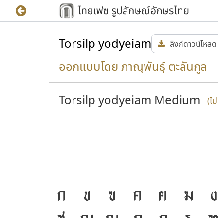
Torsilp yodyeiam
ลิงก์ดาวน์โหลด
ออกแบบโดย ภาณุพันธุ์ ตะลันกูล
Torsilp yodyeiam Medium
(ไม
ก
ข
ฃ
ค
ฅ
ฆ
ง