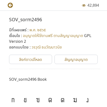
4
2
,
8
9
4
SOV_sorm2496
ปีที่เผยแพร่ :
พ.ศ. ๒๕๖๕
เงื่อนไข :
อนุญาตให้ใช้งานฟรี ตามสัญญาอนุญาต
GPL
Version 2
ออกแบบโดย :
วรวุฒิ ธนวัฒนาวนิช
ลิงก์ดาวน์โหลด
สัญญาอนุญาต
SOV_sorm2496 Book
ก
ข
ฃ
ค
ฅ
ฆ
ง