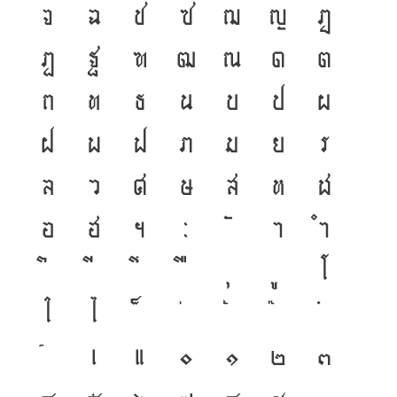
จ
ฉ
ช
ซ
ฌ
ญ
ฎ
ฏ
ฐ
ฑ
ฒ
ณ
ด
ต
ถ
ท
ธ
น
บ
ป
ผ
ฝ
พ
ฟ
ภ
ม
ย
ร
ล
ว
ศ
ษ
ส
ห
ฬ
อ
ฮ
ฯ
ะ
า
ำ
โ
ใ
ไ
เ
แ
๐
๑
๒
๓
๔
๕
๖
๗
๘
๙