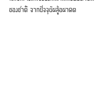
ของชาติ จากปัจจุบันสู่อนาคต