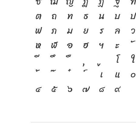
ซ
ฌ
ญ
ฎ
ฏ
ฐ
ต
ถ
ท
ธ
น
บ
ฟ
ภ
ม
ย
ร
ล
ว
ห
ฬ
อ
ฮ
ฯ
ะ
โ
ใ
เ
แ
๐
๔
๕
๖
๗
๘
๙