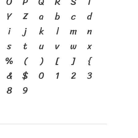
้ ภาษา คือ สะพานเชื่อมตัวตน
O
P
Q
R
S
T
ีตสู่ปัจจุบัน ตัวพิมพ์ คือ
Y
Z
a
b
c
d
ที่ทำให้ภาษาดำรงอยู่ได้ แบบ
i
j
k
l
m
n
นาทันกระแสการเปลี่ยนแปลง
s
t
u
v
w
x
กร่งของสะพานที่เชื่อมตัวตน
%
(
)
[
]
{
จุบันสู่อนาคต
&
$
0
1
2
3
8
9