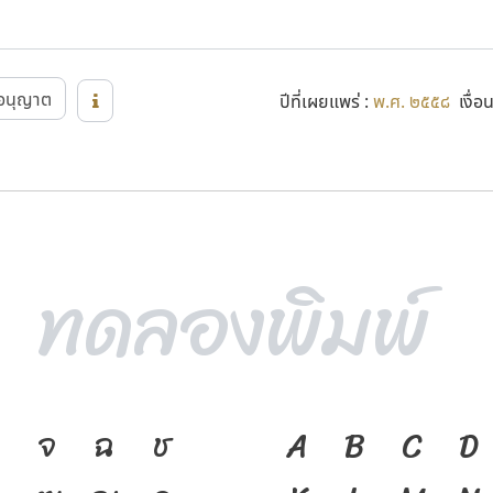
อนุญาต
ปีที่เผยแพร่ :
พ.ศ. ๒๕๕๘
เงื่อ
จ
ฉ
ช
ภาษา คือ เครื่อ
A
B
C
D