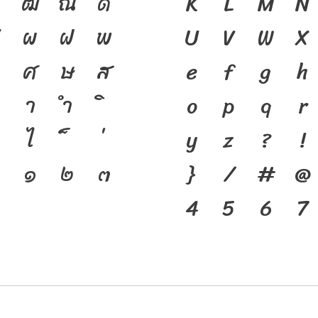
ฑ
ฒ
ณ
ด
ชาติดำรงอยู่ได
K
L
M
N
ป
ผ
ฝ
พ
ของชนชาติ จากอด
U
V
W
X
ศ
ษ
ส
เครื่องมือสำคัญ
e
f
g
h
า
ำ
ตัวพิมพ์ที่พัฒ
o
p
q
r
ไ
คือ โครงสร้างแ
y
z
?
!
๑
๒
๓
ของชาติ จากปัจ
}
/
#
@
4
5
6
7