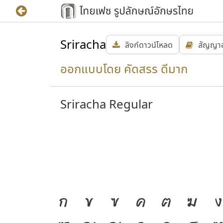
Sriracha
ลิงก์ดาวน์โหลด
สัญญา
ออกแบบโดย คัดสรร ดีมาก
Sriracha Regular
ก
ข
ฃ
ค
ฅ
ฆ
ง