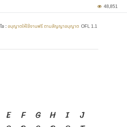
4
8
,
8
5
1
นไข :
อนุญาตให้ใช้งานฟรี ตามสัญญาอนุญาต
OFL 1.1
งมือสำคัญที่ทำให้ความเป็น
E
F
G
H
I
J