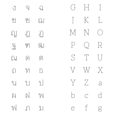
ง
จ
ฉ
G
H
I
ช
ซ
ฌ
J
K
L
ญ
ฎ
ฏ
M
N
O
ฐ
ฑ
ฒ
P
Q
R
ณ
ด
ต
S
T
U
ถ
ท
ธ
V
W
X
น
บ
ป
Y
Z
a
ผ
ฝ
พ
b
c
d
ฟ
ภ
ม
e
f
g