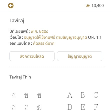
1
3
,
4
0
0
Taviraj
ปีที่เผยแพร่ :
พ.ศ. ๒๕๕๘
เงื่อนไข :
อนุญาตให้ใช้งานฟรี ตามสัญญาอนุญาต
OFL 1.1
ออกแบบโดย :
คัดสรร ดีมาก
ลิงก์ดาวน์โหลด
สัญญาอนุญาต
Taviraj Thin
ก
ข
ฃ
A
B
C
ค
ฅ
ฆ
D
E
F