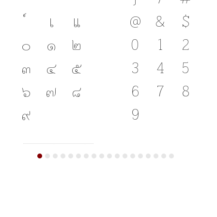
เ
แ
@
&
$
๐
๑
๒
0
1
2
๓
๔
๕
3
4
5
๖
๗
๘
6
7
8
๙
9