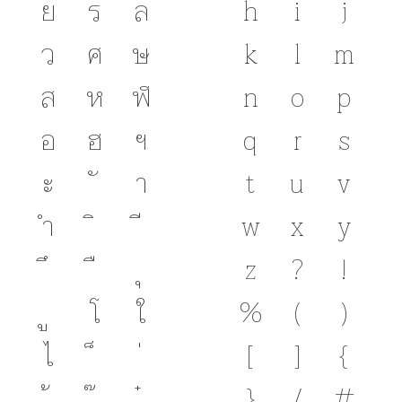
ย
ร
ล
h
i
j
ว
ศ
ษ
k
l
m
ส
ห
ฬ
n
o
p
อ
ฮ
ฯ
q
r
s
ะ
า
t
u
v
ำ
w
x
y
z
?
!
โ
ใ
%
(
)
ไ
[
]
{
}
/
#