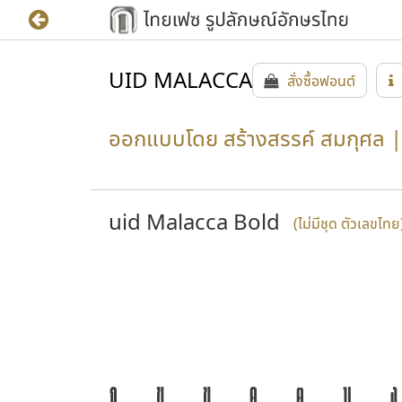
UID MALACCA
สั่งซื้อฟอนต์
ออกแบบโดย สร้างสรรค์ สมกุศล | 
uid Malacca Bold
(ไม่มีชุด ตัวเลขไทย
ก
ข
ฃ
ค
ฅ
ฆ
ง