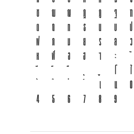
ซ
ฌ
ญ
ฎ
ฏ
ฐ
ฑ
ต
ถ
ท
ธ
น
บ
ป
ฟ
ภ
ม
ย
ร
ล
ว
ห
ฬ
อ
ฮ
ฯ
ะ
โ
ใ
เ
แ
๐
๔
๕
๖
๗
๘
๙