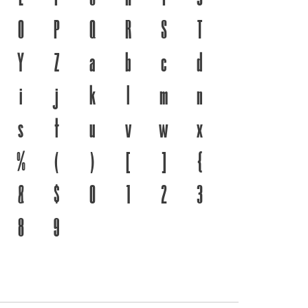
พ์ คือ เครื่องมือสำคัญที่ทำให้ภาษาดำรงอยู่ได้ แบบตัวพิมพ์
O
P
Q
R
S
T
ง คือ โครงสร้างแกร่งของสะพานที่เชื่อมตัวตนของชาติ
Y
Z
a
b
c
d
i
j
k
l
m
n
s
t
u
v
w
x
%
(
)
[
]
{
&
$
0
1
2
3
8
9