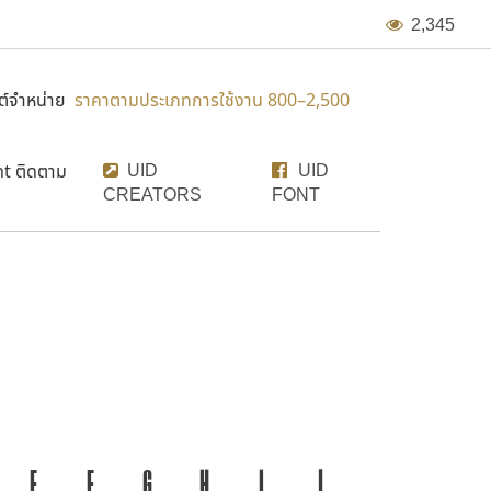
2
,
3
4
5
์จำหน่าย
ราคาตามประเภทการใช้งาน 800–2,500
UID
UID
nt ติดตาม
CREATORS
FONT
้ความเป็นชาติดำรงอยู่ได้ ภาษา คือ สะพานเชื่อมตัวตนของ
E
F
G
H
I
J