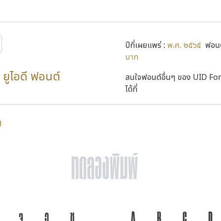
ปีที่เผยแพร่ :
พ.ศ. ๒๕๖๕
ฟอนต
บาท
ยูไอดี ฟอนต์
สนใจฟอนต์อื่นๆ ของ UID Fo
ได้ที่
)
จ
ฉ
ช
ภาษา คือ เครื่องมือสำคัญที่ทำให
A
B
C
D