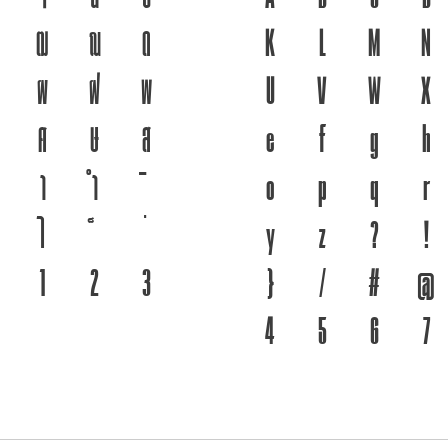
ฒ
ณ
ด
ชนชาติ จากอดีตสู่ปัจจุบัน ตัวพิม
K
L
M
N
ผ
ฝ
พ
ที่พัฒนาทันกระแสการเปลี่ยนแปล
U
V
W
X
ศ
ษ
ส
จากปัจจุบันสู่อนาคต
e
f
g
h
า
ำ
o
p
q
r
ไ
y
z
?
!
๑
๒
๓
}
/
#
@
4
5
6
7