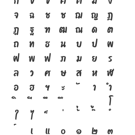
จ
ฉ
ช
ซ
ฌ
ญ
ฎ
ฏ
ฐ
ฑ
ฒ
ณ
ด
ต
ถ
ท
ธ
น
บ
ป
ผ
ฝ
พ
ฟ
ภ
ม
ย
ร
ล
ว
ศ
ษ
ส
ห
ฬ
อ
ฮ
ฯ
ะ
า
ำ
โ
ใ
ไ
เ
แ
๐
๑
๒
๓