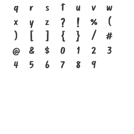
q
r
s
t
u
v
w
x
y
z
?
!
%
(
)
[
]
{
}
/
#
@
&
$
0
1
2
3
4
5
6
7
8
9