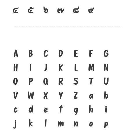
๔
๕
๖
๗
๘
๙
A
B
C
D
E
F
G
H
I
J
K
L
M
N
O
P
Q
R
S
T
U
V
W
X
Y
Z
a
b
c
d
e
f
g
h
i
j
k
l
m
n
o
p