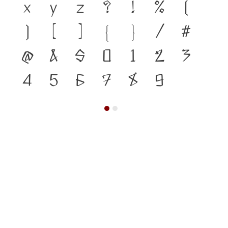
x
y
z
?
!
%
(
)
[
]
{
}
/
#
@
&
$
0
1
2
3
4
5
6
7
8
9