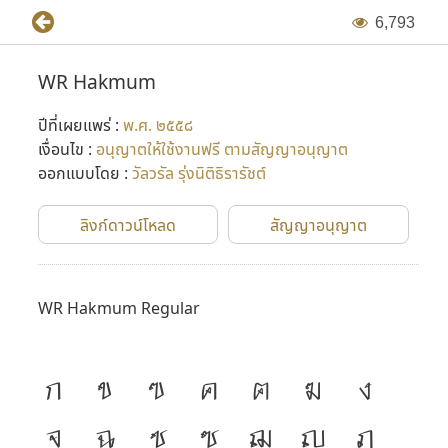
6
,
7
9
3
WR Hakmum
ปีที่เผยแพร่ :
พ.ศ. ๒๕๕๘
เงื่อนไข :
อนุญาตให้ใช้งานฟรี ตามสัญญาอนุญาต
ออกแบบโดย :
วัลวรัล รุ่งนิติธิรารัชต์
ลิงก์ดาวน์โหลด
สัญญาอนุญาต
WR Hakmum Regular
ก
ข
ฃ
ค
ฅ
ฆ
ง
จ
ฉ
ช
ซ
ฌ
ญ
ฎ