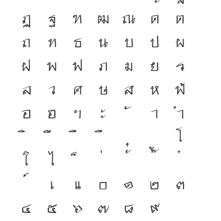
ฏ
ฐ
ฑ
ฒ
ณ
ด
ต
ถ
ท
ธ
น
บ
ป
ผ
ฝ
พ
ฟ
ภ
ม
ย
ร
ล
ว
ศ
ษ
ส
ห
ฬ
อ
ฮ
ฯ
ะ
า
ำ
โ
ใ
ไ
เ
แ
๐
๑
๒
๓
๔
๕
๖
๗
๘
๙