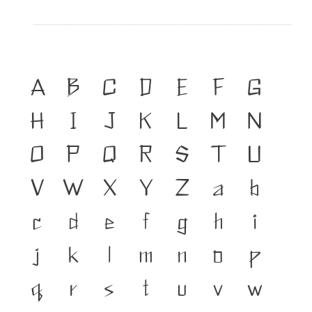
A
B
C
D
E
F
G
H
I
J
K
L
M
N
O
P
Q
R
S
T
U
V
W
X
Y
Z
a
b
c
d
e
f
g
h
i
j
k
l
m
n
o
p
q
r
s
t
u
v
w