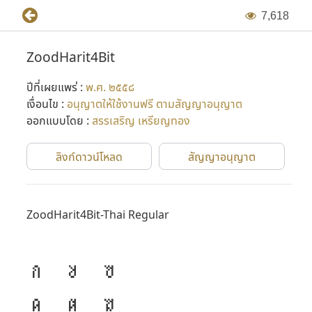
7
,
6
1
8
ZoodHarit4Bit
ปีที่เผยแพร่ :
พ.ศ. ๒๕๕๘
เงื่อนไข :
อนุญาตให้ใช้งานฟรี ตามสัญญาอนุญาต
ออกแบบโดย :
สรรเสริญ เหรียญทอง
ลิงก์ดาวน์โหลด
สัญญาอนุญาต
ZoodHarit4Bit-Thai Regular
ก
ข
ฃ
ค
ฅ
ฆ