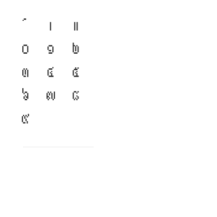
เ
แ
๐
๑
๒
๓
๔
๕
๖
๗
๘
๙