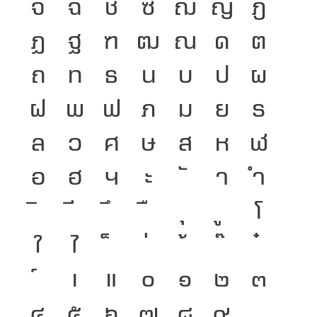
จ
ฉ
ช
ซ
ฌ
ญ
ฎ
ฏ
ฐ
ฑ
ฒ
ณ
ด
ต
ถ
ท
ธ
น
บ
ป
ผ
ฝ
พ
ฟ
ภ
ม
ย
ร
ล
ว
ศ
ษ
ส
ห
ฬ
อ
ฮ
ฯ
ะ
า
ำ
โ
ใ
ไ
เ
แ
๐
๑
๒
๓
๔
๕
๖
๗
๘
๙