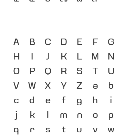
A
B
C
D
E
F
G
H
I
J
K
L
M
N
O
P
Q
R
S
T
U
V
W
X
Y
Z
a
b
c
d
e
f
g
h
i
j
k
l
m
n
o
p
q
r
s
t
u
v
w