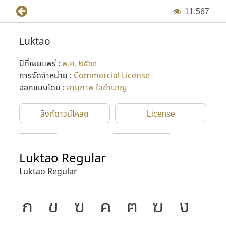
1
1
,
5
6
7
Luktao
ปีที่เผยแพร่ :
พ.ศ. ๒๕๖๓
การจัดจำหน่าย :
Commercial License
ออกแบบโดย :
อานุภาพ ใจชำนาญ
ลิงก์ดาวน์โหลด
License
Luktao Regular
Luktao Regular
ก
ข
ฃ
ค
ฅ
ฆ
ง