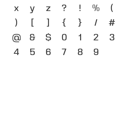
x
y
z
?
!
%
(
)
[
]
{
}
/
#
@
&
$
0
1
2
3
4
5
6
7
8
9