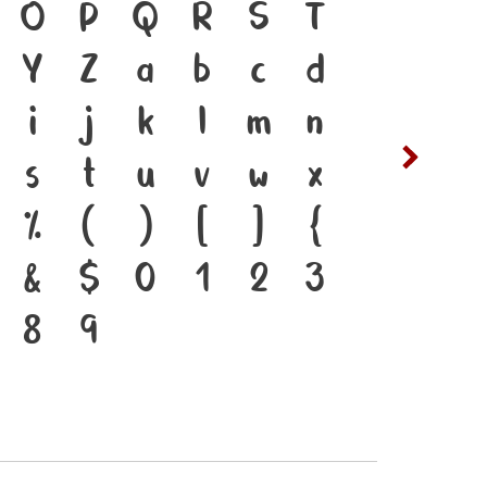
ตัวพิมพ์ คือ เครื่องมือ
O
P
Q
R
S
T
ซ
ฌ
าดำรงอยู่ได้ แบบตัวพิมพ์ที่
Y
Z
a
b
c
d
ต
ถ
การเปลี่ยนแปลง คือ
i
j
k
l
m
n
ฟ
ภ
ของสะพานที่เชื่อมตัวตนของ
s
t
u
v
w
x
ห
ฬ
นสู่อนาคต
%
(
)
[
]
{
&
$
0
1
2
3
8
9
๔
๕