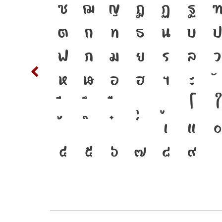
ิมพ์
S
T
ซ
ฌ
ญ
ฎ
ฏ
ฐ
ษาดำรง
c
d
ต
ถ
ท
ธ
น
บ
น
m
n
ฟ
ภ
ม
ย
ร
ล
ว
w
x
ห
ฬ
อ
ฮ
ฯ
ะ
่อมตัว
{
โ
ใ
าคต
2
3
เ
แ
๐
๔
๕
๖
๗
๘
๙