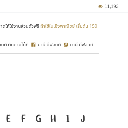
1
1
,
1
9
3
ตให้ใช้งานส่วนตัวฟรี
ถ้าใช้ในเชิงพาณิชย์ เริ่มต้น 150
ต์ ติดตามได้ที่
มานี มีฟอนต์
มานี มีฟอนต์
MN Sala
งมือสำคัญที่ทำให้ความเป็น
E
F
G
H
I
J
ก
ข