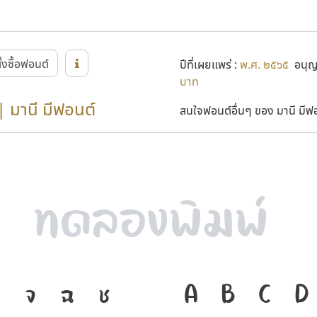
ั่งซื้อฟอนต์
ปีที่เผยแพร่ :
พ.ศ. ๒๕๖๕
อนุญา
บาท
| มานี มีฟอนต์
สนใจฟอนต์อื่นๆ ของ มานี มีฟอน
จ
ฉ
ช
ภาษา คือ เครื่อ
A
B
C
D