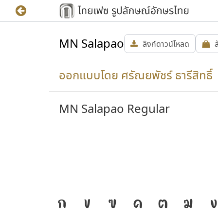
MN Salapao
ลิงก์ดาวน์โหลด
ส
ออกแบบโดย ศรัณยพัชร์ ธารีสิทธิ์ 
MN Salapao Regular
ห้
J
ก
ข
ฃ
ค
ฅ
ฆ
ง