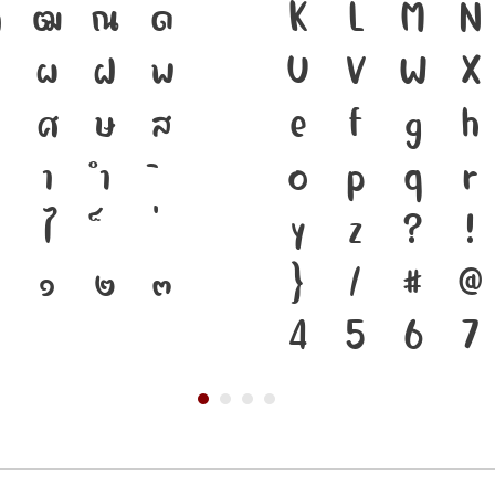
ฑ
ฒ
ณ
ด
ชาติดำรงอยู่ได้ 
K
L
M
N
ป
ผ
ฝ
พ
สำคัญที่ทำให้ภาษ
U
V
W
X
ศ
ษ
ส
พัฒนาทันกระแส
e
f
g
h
า
ำ
โครงสร้างแกร่ง
o
p
q
r
ไ
ชาติ จากปัจจุบั
y
z
?
!
๑
๒
๓
}
/
#
@
4
5
6
7