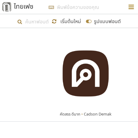
การในรูปแบบใหม่เพื่อใช้เป็นแนวทางในการศึกษารูป
ร่างหน้าตาของฟอนต์ไทยสำหรับการเรียนรู้เพื่อเริ่ม
เริ่มต้นใหม่
รูปแบบฟอนต์
สร้างฟอนต์ของตัวเอง ในเดือนมีนาคม พ.ศ. ๒๕๖๒ จึง
ได้เริ่ม ไทยเฟซ นี้ขึ้นมา
แสดงฟอนต์ทั้งหมด
เป้าหมายที่ยังคงดำเนินไปอยู่ คือการเพิ่มฟอนต์ไทย
เข้าไปให้ได้อย่างน้อยเดือนละ ๓๐ ฟอนต์ นั่นหมายถึง
ปลายปี พ.ศ. ๒๕๖๒ จะมีฟอนต์ไม่ต่ำกว่า ๔๐๐ ฟอนต์ใน
ระบบ หวังว่า นอกจากจะเป็นประโยชน์ต่อตนเองแล้ว
จะมีประโยชน์กับผู้อื่นได้บ้าง ไม่มากก็น้อย
คัดสรร ดีมาก
•
Cadson Demak
ขอขอบคุณ
ตัวอักษรมีหัวขมวด
แบบตัวอักษรหัวบัว