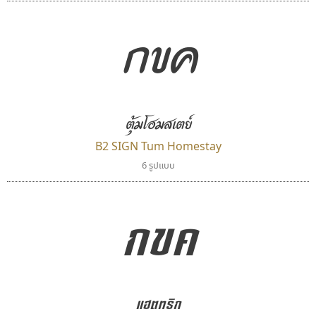
กขค
คัดสรร ดีมาก
บีทูไซน์
ตุ้มโฮมสเตย์
Cadson Demak
B2 SIGN
กิตติศักดิ์ ศิริกมลเสถียร
B2 SIGN Tum Homestay
6 รูปแบบ
กขค
แฮตทริก