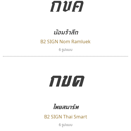
กขค
ตัวอักษรไม่มีหัวขมวด
แบบตัวอักษรหัวบอด
9
A
B
C
D
E
F
G
H
I
J
ผู้ออกแบบฟอนต์ไทยทุกท่านที่สร้างสรรค์ผลงานเพื่อ
ฟอนต์ยอดนิยม
แบบตัวอักษรเกาหลี
สืบสานอักษรไทย
K
L
M
N
O
P
Q
R
S
T
U
ฟอนต์ล้านดาวน์โหลด
แบบตัวอักษรเส้นขอบ
คุณแอน ปรัชญา สิงห์โต ที่อนุญาตให้เผยแพร่ข้อมูล
ระบบปฏิบัติการ
แบบตัวอักษรแฟนซี
น้อมรำลึก
V
W
Y
Z
อัตลักษณ์องค์กร
แบบตัวอักษรโบราณ
จาก ฟอนต์.คอม
แบบตัวการ์ตูน
แบบตัวเขียนพู่กัน
B2 SIGN Nom Ramluek
ก
ข
ค
จ
ฉ
ช
ซ
ฌ
ด
ต
ถ
แบบตัวดิสเพลย์
แบบตัวเนื้อความ
6 รูปแบบ
แบบตัวประดิษฐ์
แบบตัวเหลี่ยม
ท
ธ
น
บ
ป
ผ
พ
ฟ
ภ
ม
ย
กขค
แบบตัวพิกเซล
แบบปลายมน
ร
ฤ
ล
ว
ศ
ส
ห
อ
ฮ
แบบตัวพิมพ์ดีด
แบบปลายแหลม
แบบตัวมีเชิงฐาน
แบบปากกาหัวตัด
แบบตัวอักษรจีน
แบบฟอนต์ซิ่ง
ธีชา สตูดิโอ 23
คราฟตี้ฟอนต์
แบบตัวอักษรซ้อนเงา
แบบลายมือผู้ใหญ่
Tcha Studio 23
Crafty Font
แบบตัวอักษรย้อนยุค
แบบลายมือวัยรุ่น
ธีร์ชญาน์ นามขาน
จิลดา ฤทธิ์คำรพ
แบบตัวอักษรล้านนา
แบบลายมือเด็ก
ไทยสมาร์ท
แบบตัวอักษรลาว
แบบอาลักษณ์
B2 SIGN Thai Smart
แบบตัวอักษรสคริปท์
6 รูปแบบ