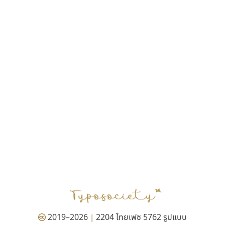
ฎายิน ลีลา
ณัฐชนน สตันยสุวรรณ
ณัฐพล พุ่มห่วง
ณัฐพล วัดอ่อน
ณัฐพล อู่ผลเจริญ
ณัฐวุฒิ วันดี
ณัฐวุฒิ เชิงดี
ณัฐวิทย์ นพเก้า
ณภัทร วิจิตรกรสกุล
ดุสิต สุภาสวัสดิ์
ดีอาร์ ดีไซน์
ทิพวัลย์ สัมนาวงศ์
ทวีชัย อัศวรังสิตแสง
ธัญชภัสส์ จันทรนิมิ
ธัญรมณ ผู้ภาวศุทธิ
ธีร์ชญาน์ นามขาน
ธีรวัฒน์ พจน์วิบูลศิริ
ธงชัย ศรีเมือง
2019–2026
2204 ไทยเฟซ 5762 รูปแบบ
|
ธนัญธร เลิศไพรวัลย์