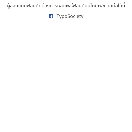
ธารทิพย์ เกตุย้อย
ผู้ออกแบบฟอนต์ที่ต้องการเผยแพร่ฟอนต์บนไทยเฟซ ติดต่อได้ที่
นิกร ศิริสวัสดิ์
TypoSociety
นิวัฒน์ ภัทโรวาสน์
นพิน วรรณบูรณ์
นภนต์ พุทธิพัฒนกุล
นำโชค สินมงคลรักษา
บีทีเอ็น ฟอนต์
บุษกร ฮวบแช่ม
บวร จรดล
ปรัชญา สิงห์โต
ปริญญา โรจน์อารยานนท์
ประชิด ทิณบุตร
ประชาธิปไทป์
ปาณิสรา ฉัตรเดชาชัย
พิชยา โพธิปัสสา
พูลลาภ วีระธนาบุตร
พ็อกเก็ตฟอนต์
พงศธรณ์ สระอุทัย