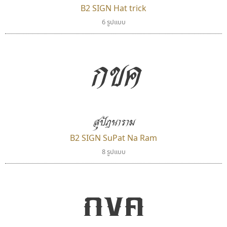
B2 SIGN Hat trick
กูเกิล
ธรรมดาสตูดิโอ
6 รูปแบบ
Google
dhammadha studio
มณฑล ธนาโรจน์
กขค
สุปัฎนาราม
B2 SIGN SuPat Na Ram
8 รูปแบบ
เลย์อิจิ
สุราฟอนต์
กขค
Layiji
Surafont
นำโชค สินมงคลรักษา
ณัฐพล วัดอ่อน