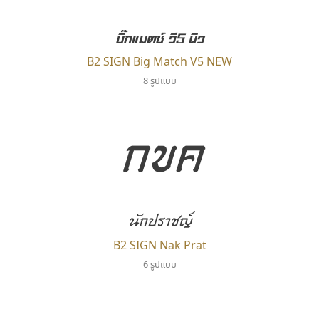
Typomancer
Superstore Font
วริทธิ์ ไชยกูล
ฉัตรณรงค์ จริงศุภธาดา
บิ๊กแมตซ์ วี5 นิว
B2 SIGN Big Match V5 NEW
8 รูปแบบ
กขค
นักปราชญ์
ยูไอดี ฟอนต์
พ็อกเก็ตฟอนต์
UID Font
Pocket Fonts
B2 SIGN Nak Prat
สร้างสรรค์ สมกุศล
6 รูปแบบ