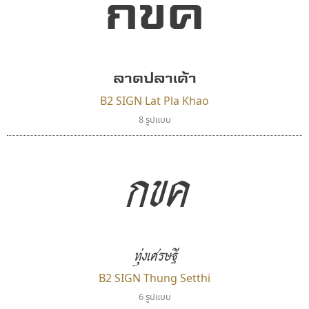
กขค
เคอาร์ต ฟอนต์
ซู๊ดดู๊ซ
Kart Font
zooddooz
ลาดปลาเค้า
นิกร ศิริสวัสดิ์
สรรเสริญ เหรียญทอง
B2 SIGN Lat Pla Khao
8 รูปแบบ
กขค
ทุ่งเศรษฐี
มานี มีฟอนต์
ฟอนต์อยู่นี่
B2 SIGN Thung Setthi
Manee Meefont
FontUni
6 รูปแบบ
ศรัณยพัชร์ ธารีสิทธิ์
สังศิต ไสววรรณ