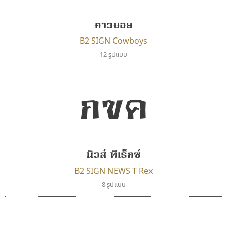
คาวบอย
B2 SIGN Cowboys
12 รูปแบบ
กขค
ทีเอส ฟอนต์
ดีอาร์ ดีไซน์
TS Font
DR Design
ธงชัย ศรีเมือง
ดำรง เติมทอง
นิวส์ ทีเร็กซ์
B2 SIGN NEWS T Rex
8 รูปแบบ