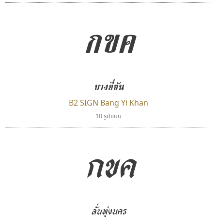
กขค
บางยี่ขัน
B2 SIGN Bang Yi Khan
10 รูปแบบ
ฟอนต์คราฟ
จิปาไทป์
Fontcraft
Jipatype
กขค
จุติพงศ์ ภูสุมาศ • สุวิสา ภูสุมาศ
อานุภาพ ใจชำนาญ
ลั่นทุ่งนคร