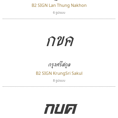
B2 SIGN Lan Thung Nakhon
6 รูปแบบ
กขค
ไอ้แอน
ปาณิสรา แอน
Iannnnn
PanisaraAnn Font
ปรัชญา สิงห์โต
ปาณิสรา ฉัตรเดชาชัย
กรุงศรีสกุล
B2 SIGN KrungSri Sakul
8 รูปแบบ
กขค
ไทโปแมนเซอร์
ซูเปอร์สโตร์