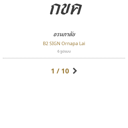
กขค
อรนภาลัย
B2 SIGN Ornapa Lai
นังรอง
ทอศิลป์
6 รูปแบบ
uvSOV
Torsilp
วรวุฒิ ธนวัฒนาวนิช
ภาณุพันธุ์ ตะลันกูล
1 / 10
กิตติศักดิ์ ศิริกมลเสถียร
กิตติ ศิริรัตนบุญชัย
กัลย์สุดา เปี่ยมประจักพงษ์
กัลยาณมิตร นรรัตน์พุทธิ
ก-ฮ