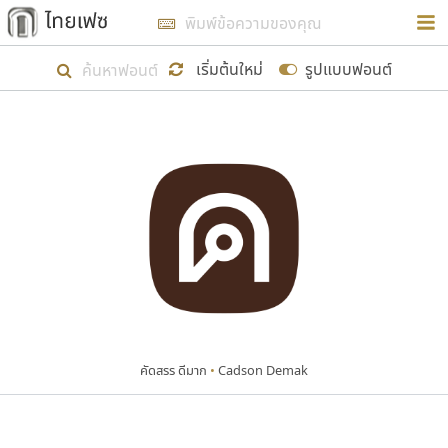
การในรูปแบบใหม่เพื่อใช้เป็นแนวทางในการศึกษารูป
ร่างหน้าตาของฟอนต์ไทยสำหรับการเรียนรู้เพื่อเริ่ม
เริ่มต้นใหม่
รูปแบบฟอนต์
สร้างฟอนต์ของตัวเอง ในเดือนมีนาคม พ.ศ. ๒๕๖๒ จึง
ได้เริ่ม ไทยเฟซ นี้ขึ้นมา
แสดงฟอนต์ทั้งหมด
เป้าหมายที่ยังคงดำเนินไปอยู่ คือการเพิ่มฟอนต์ไทย
เข้าไปให้ได้อย่างน้อยเดือนละ ๓๐ ฟอนต์ นั่นหมายถึง
ปลายปี พ.ศ. ๒๕๖๒ จะมีฟอนต์ไม่ต่ำกว่า ๔๐๐ ฟอนต์ใน
ระบบ หวังว่า นอกจากจะเป็นประโยชน์ต่อตนเองแล้ว
จะมีประโยชน์กับผู้อื่นได้บ้าง ไม่มากก็น้อย
คัดสรร ดีมาก
•
Cadson Demak
ขอขอบคุณ
ตัวอักษรมีหัวขมวด
แบบตัวอักษรหัวบัว