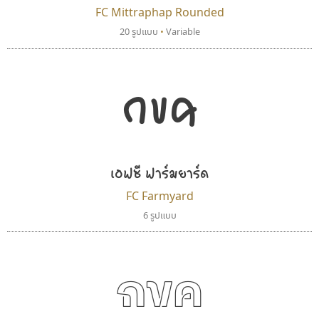
FC Mittraphap Rounded
ซูเปอร์สโตร์
ฟอนต์อยู่นี่
20 รูปแบบ
•
Variable
Superstore Font
FontUni
ฉัตรณรงค์ จริงศุภธาดา
สังศิต ไสววรรณ
กขค
เอฟซี ฟาร์มยาร์ด
FC Farmyard
6 รูปแบบ
ดีอาร์ ดีไซน์
จิปาไทป์
DR Design
Jipatype
กขค
ดำรง เติมทอง
อานุภาพ ใจชำนาญ