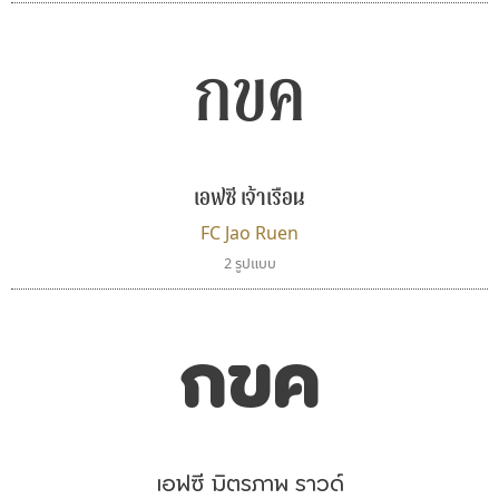
กขค
บีทูไซน์
ไทโปแมนเซอร์
เอฟซี เจ้าเรือน
B2 SIGN
Typomancer
กิตติศักดิ์ ศิริกมลเสถียร
วริทธิ์ ไชยกูล
FC Jao Ruen
2 รูปแบบ
กขค
เอฟซี มิตรภาพ ราวด์