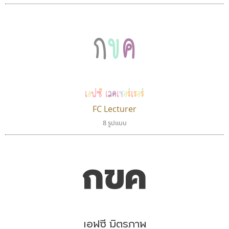
กขค
เอฟซี เลคเชอร์เรอร์
FC Lecturer
8 รูปแบบ
คัดสรร ดีมาก
ยูไอดี ฟอนต์
Cadson Demak
UID Font
กขค
สร้างสรรค์ สมกุศล
เอฟซี มิตรภาพ