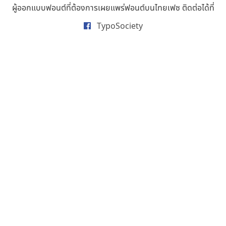
ผู้ออกแบบฟอนต์ที่ต้องการเผยแพร่ฟอนต์บนไทยเฟซ ติดต่อได้ที่
ธารทิพย์ เกตุย้อย
นิกร ศิริสวัสดิ์
TypoSociety
นิวัฒน์ ภัทโรวาสน์
นพิน วรรณบูรณ์
นภนต์ พุทธิพัฒนกุล
นำโชค สินมงคลรักษา
บีทีเอ็น ฟอนต์
บุษกร ฮวบแช่ม
บวร จรดล
ปรัชญา สิงห์โต
ปริญญา โรจน์อารยานนท์
ประชิด ทิณบุตร
ประชาธิปไทป์
ปาณิสรา ฉัตรเดชาชัย
พิชยา โพธิปัสสา
พูลลาภ วีระธนาบุตร
พ็อกเก็ตฟอนต์
พงศธรณ์ สระอุทัย