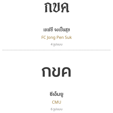
กขค
ทีเอส ฟอนต์
มานี มีฟอนต์
TS Font
Manee Meefont
เอฟซี จงเป็นสุข
ธงชัย ศรีเมือง
ศรัณยพัชร์ ธารีสิทธิ์
FC Jong Pen Suk
4 รูปแบบ
กขค
ซีเอ็มยู
ไอ้แอน
เคอาร์ต ฟอนต์
CMU
Iannnnn
Kart Font
6 รูปแบบ
ปรัชญา สิงห์โต
นิกร ศิริสวัสดิ์