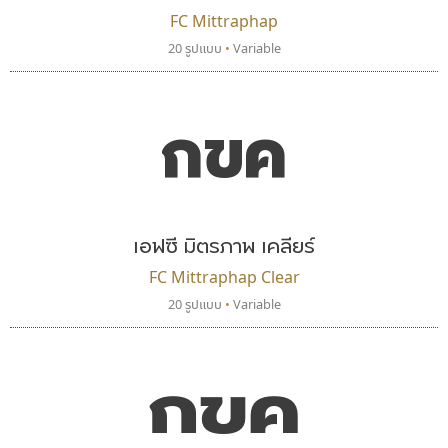
FC Mittraphap
20 รูปแบบ
•
Variable
กขค
ธีชา สตูดิโอ 23
สุราฟอนต์
Tcha Studio 23
Surafont
ธีร์ชญาน์ นามขาน
ณัฐพล วัดอ่อน
เอฟซี มิตรภาพ เคลียร์
FC Mittraphap Clear
20 รูปแบบ
•
Variable
กขค
นังรอง
ฟอนต์คราฟ