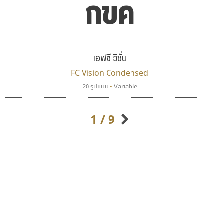
กขค
เอฟซี วิชั่น
FC Vision Condensed
20 รูปแบบ
•
Variable
ทอศิลป์
กูเกิล
Torsilp
Google
ภาณุพันธุ์ ตะลันกูล
1 / 9
กิตติศักดิ์ ศิริกมลเสถียร
กิตติ ศิริรัตนบุญชัย
กัลย์สุดา เปี่ยมประจักพงษ์
กัลยาณมิตร นรรัตน์พุทธิ
ก-ฮ