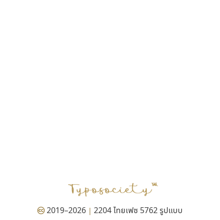
ฎายิน ลีลา
ณัฐชนน สตันยสุวรรณ
ณัฐพล พุ่มห่วง
ณัฐพล วัดอ่อน
ณัฐพล อู่ผลเจริญ
ณัฐวุฒิ วันดี
ณัฐวุฒิ เชิงดี
ณัฐวิทย์ นพเก้า
ณภัทร วิจิตรกรสกุล
ดุสิต สุภาสวัสดิ์
ดีอาร์ ดีไซน์
ทิพวัลย์ สัมนาวงศ์
ทวีชัย อัศวรังสิตแสง
ธัญชภัสส์ จันทรนิมิ
ธัญรมณ ผู้ภาวศุทธิ
ธีร์ชญาน์ นามขาน
ธีรวัฒน์ พจน์วิบูลศิริ
ธงชัย ศรีเมือง
2019–2026
2204 ไทยเฟซ 5762 รูปแบบ
|
ธนัญธร เลิศไพรวัลย์