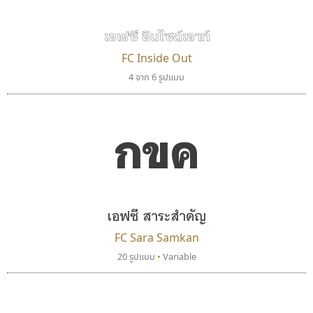
เอฟซี อินไซด์เอาท์
FC Inside Out
4 จาก 6 รูปแบบ
กขค
คราฟตี้ฟอนต์
ปาณิสรา แอน
Crafty Font
PanisaraAnn Font
จิลดา ฤทธิ์คำรพ
ปาณิสรา ฉัตรเดชาชัย
เอฟซี สาระสำคัญ
FC Sara Samkan
20 รูปแบบ
•
Variable