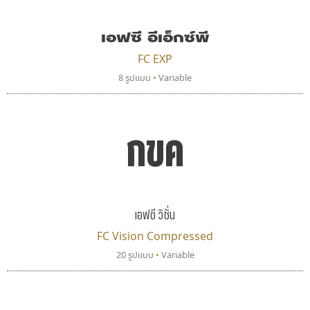
uvSOV
Fontcraft
วรวุฒิ ธนวัฒนาวนิช
จุติพงศ์ ภูสุมาศ • สุวิสา ภูสุมาศ
เอฟซี อีเอ็กซ์พี
FC EXP
8 รูปแบบ
•
Variable
กขค
เอฟซี วิชั่น
พ็อกเก็ตฟอนต์
ซู๊ดดู๊ซ
Pocket Fonts
zooddooz
FC Vision Compressed
สรรเสริญ เหรียญทอง
20 รูปแบบ
•
Variable