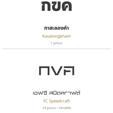
กขค
ตัวอักษรไม่มีหัวขมวด
แบบตัวอักษรหัวบอด
9
A
B
C
D
E
F
G
H
I
J
ผู้ออกแบบฟอนต์ไทยทุกท่านที่สร้างสรรค์ผลงานเพื่อ
ฟอนต์ยอดนิยม
แบบตัวอักษรเกาหลี
สืบสานอักษรไทย
K
L
M
N
O
P
Q
R
S
T
U
ฟอนต์ล้านดาวน์โหลด
แบบตัวอักษรเส้นขอบ
คุณแอน ปรัชญา สิงห์โต ที่อนุญาตให้เผยแพร่ข้อมูล
ระบบปฏิบัติการ
แบบตัวอักษรแฟนซี
V
W
Y
Z
กาสะลองคำ
อัตลักษณ์องค์กร
แบบตัวอักษรโบราณ
จาก ฟอนต์.คอม
แบบตัวการ์ตูน
แบบตัวเขียนพู่กัน
Kasalongkham
ก
ข
ค
จ
ฉ
ช
ซ
ฌ
ด
ต
ถ
แบบตัวดิสเพลย์
แบบตัวเนื้อความ
1 รูปแบบ
แบบตัวประดิษฐ์
แบบตัวเหลี่ยม
ท
ธ
น
บ
ป
ผ
พ
ฟ
ภ
ม
ย
แบบตัวพิกเซล
แบบปลายมน
ร
ฤ
ล
ว
ศ
ส
ห
อ
ฮ
กขค
แบบตัวพิมพ์ดีด
แบบปลายแหลม
แบบตัวมีเชิงฐาน
แบบปากกาหัวตัด
แบบตัวอักษรจีน
แบบฟอนต์ซิ่ง
เลย์อิจิ
ธรรมดาสตูดิโอ
แบบตัวอักษรซ้อนเงา
แบบลายมือผู้ใหญ่
Layiji
dhammadha studio
แบบตัวอักษรย้อนยุค
แบบลายมือวัยรุ่น
นำโชค สินมงคลรักษา
มณฑล ธนาโรจน์
แบบตัวอักษรล้านนา
แบบลายมือเด็ก
เอฟซี สปีดคราฟต์
แบบตัวอักษรลาว
แบบอาลักษณ์
FC Speedcraft
แบบตัวอักษรสคริปท์
14 รูปแบบ
•
Variable