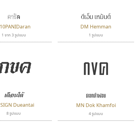
FontUni
B2 SIGN
สังศิต ไสววรรณ
กิตติศักดิ์ ศิริกมลเสถียร
ดีเอ็ม เหมันต์
ดารัล
10PANIDaran
DM Hemman
1 จาก 3 รูปแบบ
1 รูปแบบ
กขค
กขค
เดือนใต้
ธรรมดาสตูดิโอ
เคอาร์ต ฟอนต์
ดอกคำฝอย
dhammadha studio
Kart Font
 SIGN Dueantai
MN Dok Khamfoi
มณฑล ธนาโรจน์
นิกร ศิริสวัสดิ์
8 รูปแบบ
4 รูปแบบ