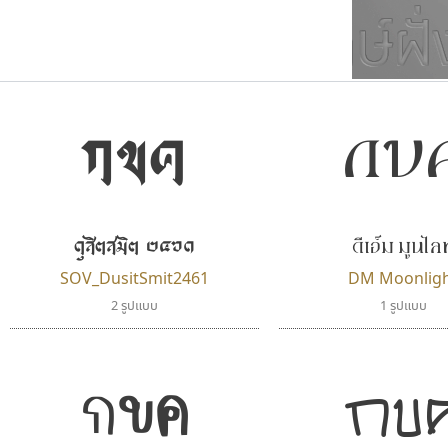
กข
กขค
ตัวอักษรมีหัวขมวด
แบบตัวการ์ตูน
ตัวอักษรไม่มีหัวขมวด
แบบตัวดิสเพลย์
9
A
B
C
D
E
F
ฟอนต์ยอดนิยม
แบบตัวประดิษฐ์
ฟอนต์ล้านดาวน์โหลด
ก
ข
ค
จ
ฉ
ช
แบบตัวพิกเซล
ซ
ฌ
ด
ต
ระบบปฏิบัติการ
แบบตัวพิมพ์ดีด
ดีเอ็ม มูนไลท
ดุสิตสมิต ๒๔๖๑
อัตลักษณ์องค์กร
แบบตัวมีเชิงฐาน
SOV_DusitSmit2461
DM Moonlig
2 รูปแบบ
1 รูปแบบ
กขค
กข
นังรอง
ซู๊ดดู๊ซ