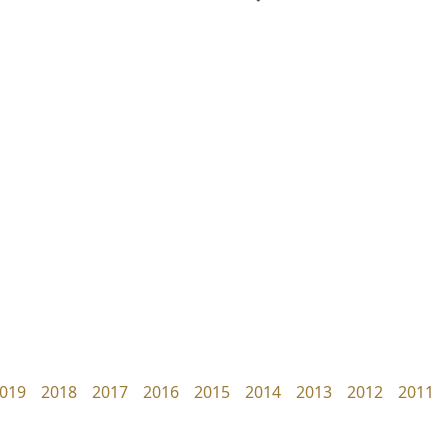
คราฟตี้ฟอนต์
ดีอาร์ ดีไซน์
Crafty Font
DR Design
จิลดา ฤทธิ์คำรพ
ดำรง เติมทอง
019
2018
2017
2016
2015
2014
2013
2012
2011