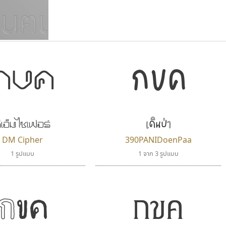
กขค
กขค
แบบตัวเขียนพู่กัน
แบบฟอนต์ซิ่ง
แบบตัวเนื้อความ
แบบลายมือผู้ใหญ่
S
T
U
V
W
Y
Z
แบบตัวเหลี่ยม
แบบลายมือวัยรุ่น
ย
แบบปลายมน
ร
ฤ
ล
ว
ศ
แบบลายมือเด็ก
ส
ห
อ
ฮ
แบบปลายแหลม
แบบอาลักษณ์
เดินป่า
ีเอ็ม ไซเฟอร์
แบบปากกาหัวตัด
DM Cipher
390PANIDoenPaa
1 รูปแบบ
1 จาก 3 รูปแบบ
กขค
กขค
ฟอนต์อยู่นี่
บีทูไซน์