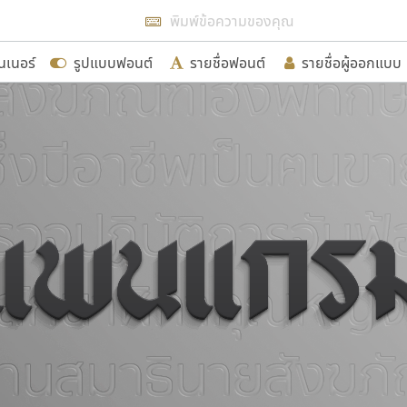
แสดงฟอนต์ทั้งหมด
นเนอร์
รูปแบบฟอนต์
รายชื่อฟอนต์
รายชื่อผู้ออกแบบ
รเพิ่มฟอนต์ไทยเข้าไปให้ได้อย่างน้อยเดือนละ ๓๐ ฟอนต์ นั่
นอกจากจะเป็นประโยชน์ต่อตนเองแล้ว จะมีประโยชน์กับผู้อื่นไ
ขอขอบคุณ
อกแบบฟอนต์ไทยทุกท่านที่สร้างสรรค์ผลงานเพื่อสืบสานอัก
อน ปรัชญา สิงห์โต ที่อนุญาตให้เผยแพร่ข้อมูลจาก ฟอนต