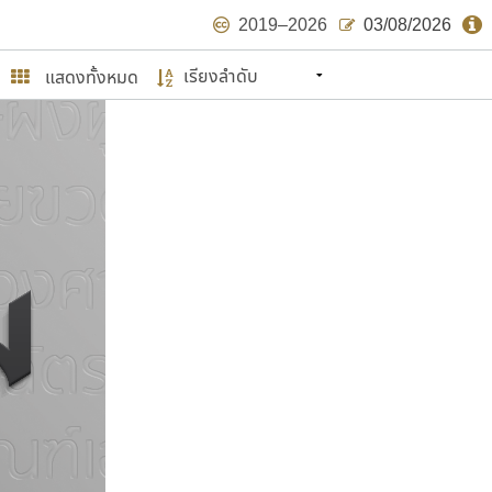
2019–2026
03/08/2026
แสดงทั้งหมด
นหมายถึง ปลายปี พ.ศ. ๒๕๖๒ จะมีฟอนต์
ด้บ้าง ไม่มากก็น้อย
ษรไทย
์.คอม