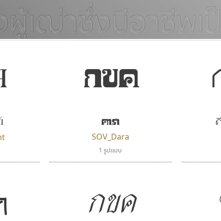
ค
กขค
แบบตัวอักษรจีน
แบบตัวอักษรหัวบัว
แบบตัวอักษรซ้อนเงา
แบบตัวอักษรหัวบอด
G
H
I
J
K
L
M
N
O
P
Q
R
แบบตัวอักษรย้อนยุค
แบบตัวอักษรเกาหลี
ถ
แบบตัวอักษรล้านนา
ท
ธ
น
บ
ป
แบบตัวอักษรเส้นขอบ
ผ
พ
ฟ
ภ
ม
แบบตัวอักษรลาว
แบบตัวอักษรแฟนซี
์
ดารา
ด
แบบตัวอักษรสคริปท์
แบบตัวอักษรโบราณ
SOV_Dara
ht
1 รูปแบบ
กขค
ค
คัดสรร ดีมาก
ปาณิสรา แอน