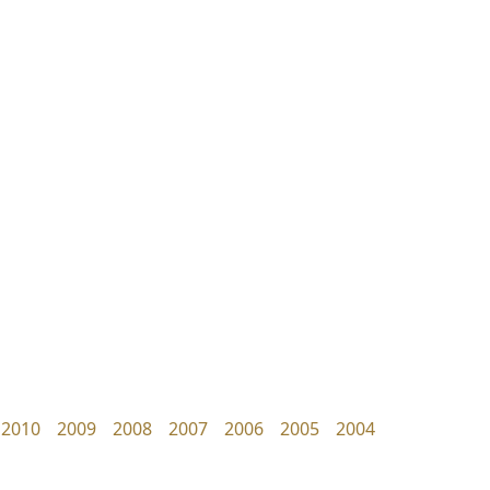
ไทโปแมนเซอร์
ซูเปอร์สโตร์
Typomancer
Superstore Font
วริทธิ์ ไชยกูล
ฉัตรณรงค์ จริงศุภธาดา
2010
2009
2008
2007
2006
2005
2004