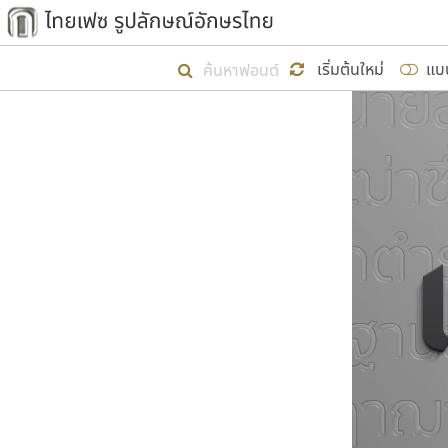
เริ่ม ไทยเฟซ นี้ขึ้นมา
เริ่มต้นใหม่
แบ
เป้าหมายที่ยังคงดำเนินไปอยู่ คือกา
ไม่ต่ำกว่า ๔๐๐ ฟอนต์ในระบบ หวังว่า 
ผู้อ
คุณแ