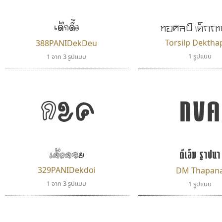
uvSOV
zooddooz
วรวุฒิ ธนวัฒนาวนิช
สรรเสริญ เหรียญทอง
เด็กดื้อ
ทอศิลป์ เด็กถา
Torsilp Dekth
388PANIDekDeu
1 รูปแบบ
1 จาก 3 รูปแบบ
กขค
กขค
ดีเอ็ม ฐาปนา
เด็กดอย
พ็อกเก็ตฟอนต์
ทีเอส ฟอนต์
Pocket Fonts
TS Font
329PANIDekdoi
DM Thapan
ธงชัย ศรีเมือง
1 จาก 3 รูปแบบ
1 รูปแบบ