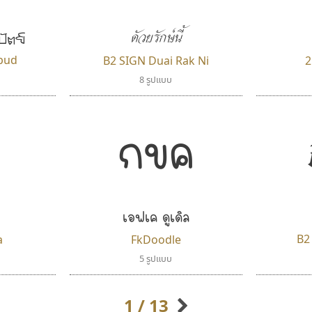
Cadson Demak
PanisaraAnn Font
ปาณิสรา ฉัตรเดชาชัย
ดัวยรักษ์นี้
ปัตย์
apud
B2 SIGN Duai Rak Ni
2
8 รูปแบบ
กขค
เอฟเค ดูเดิล
จิปาไทป์
ไอ้แอน
Jipatype
Iannnnn
B2
a
FkDoodle
อานุภาพ ใจชำนาญ
ปรัชญา สิงห์โต
5 รูปแบบ
1 / 13