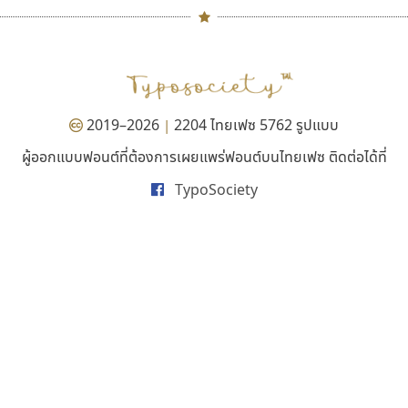
ธีชา สตูดิโอ 23
ยูไอดี ฟอนต์
#
TH
ฉ
Tcha Studio 23
UID Font
Naipol
TLWG
ช
ธีร์ชญาน์ นามขาน
สร้างสรรค์ สมกุศล
O
Torsilp
ซ
2019–2026
2204 ไทยเฟซ 5762 รูปแบบ
|
P
TS
PANI
Type Buthon
ฐ
ผู้ออกแบบฟอนต์ที่ต้องการเผยแพร่ฟอนต์บนไทยเฟซ ติดต่อได้ที่
PK
Typomancer
ฑ
บุษกร ฮวบแช่ม
ยูนิตี้ โพรเกรส
ส
TypoSociety
PS
U
บวร จรดล
รัชภูมิ ปัญส่งเสริม
ส
Q
UID
ด
ปรัชญา สิงห์โต
รัตติกร แสนบัว
ส
R
UNK
ต
ปริญญา โรจน์อารยานนท์
รณฤทธิ์ จันทะสิน
ส
ประชิด ทิณบุตร
รพี สุวีรานนท์
ส
S
UPC
ถ
ประชาธิปไทป์
วัฒนา ลังกาพยอม
ส
Sarun’s
V
ท
ปาณิสรา ฉัตรเดชาชัย
วิทยา ไตรสารวัฒนะ
ส
SD
W
ธ
พิชยา โพธิปัสสา
วิธินี มุสิกนาม
สุ
SOV
X
น
พูลลาภ วีระธนาบุตร
วิรัช ศรเลิศล้ำวานิช
ส
SP
Y
บ
พ็อกเก็ตฟอนต์
วีระยุทธ อังคะราช
ส
Superstore
Z
ป
พงศธรณ์ สระอุทัย
วัลวรัล รุ่งนิติธิรารัชต์
ส
Surafont
zooddooz
ผ