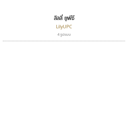
Typomancer
B2 SIGN
วริทธิ์ ไชยกูล
กิตติศักดิ์ ศิริกมลเสถียร
ลิลลี่ ยูพีซี
LilyUPC
4 รูปแบบ
กูเกิล
ทีเอส ฟอนต์
Google
TS Font
ธงชัย ศรีเมือง