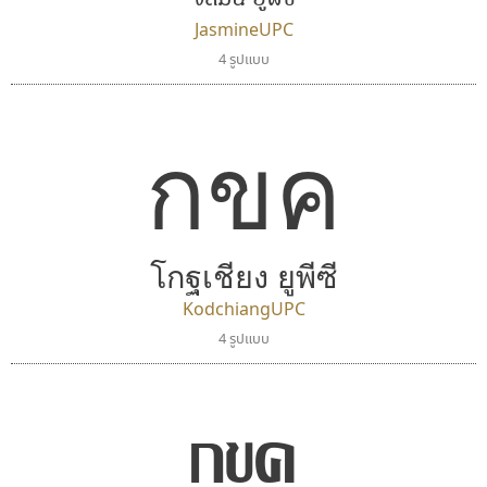
JasmineUPC
4 รูปแบบ
มานี มีฟอนต์
คัดสรร ดีมาก
กขค
Manee Meefont
Cadson Demak
ศรัณยพัชร์ ธารีสิทธิ์
โกฐเชียง ยูพีซี
KodchiangUPC
4 รูปแบบ
กขค
ไทโปแมนเซอร์
บีทูไซน์