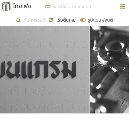
การในรูปแบบใหม่เพื่อใช้เป็นแนวทางในการศึกษารูป
ร่างหน้าตาของฟอนต์ไทยสำหรับการเรียนรู้เพื่อเริ่ม
เริ่มต้นใหม่
รูปแบบฟอนต์
สร้างฟอนต์ของตัวเอง ในเดือนมีนาคม พ.ศ. ๒๕๖๒ จึง
ได้เริ่ม ไทยเฟซ นี้ขึ้นมา
แสดงฟอนต์ทั้งหมด
เป้าหมายที่ยังคงดำเนินไปอยู่ คือการเพิ่มฟอนต์ไทย
เข้าไปให้ได้อย่างน้อยเดือนละ ๓๐ ฟอนต์ นั่นหมายถึง
ปลายปี พ.ศ. ๒๕๖๒ จะมีฟอนต์ไม่ต่ำกว่า ๔๐๐ ฟอนต์ใน
ระบบ หวังว่า นอกจากจะเป็นประโยชน์ต่อตนเองแล้ว
จะมีประโยชน์กับผู้อื่นได้บ้าง ไม่มากก็น้อย
ขอขอบคุณ
ตัวอักษรมีหัวขมวด
แบบตัวอักษรหัวบัว