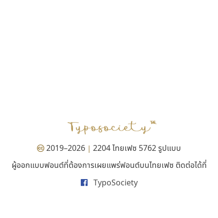
กูเกิล ฟอนต์
กรกนก ตันติสุวรรณนา
กฤษดา วงศ์อารยะ
กษิดิศ ฉันทสัมพันธ์
กาญจนา สงฆ์พันธุ์
กานต์ รอดสวัสดิ์
ขาม จาตุรงคกุล
คัดสรร ดีมาก
คนัช อุยยามาฐิติ
คเณศ อธิรัตนกรัณฑ์
จักรินทร์ สิงห์หนู
จุติพงศ์ ภูสุมาศ
จิรายุ บัวสุวรรณ
2019–2026
2204 ไทยเฟซ 5762 รูปแบบ
|
จิลดา ฤทธิ์คำรพ
ผู้ออกแบบฟอนต์ที่ต้องการเผยแพร่ฟอนต์บนไทยเฟซ ติดต่อได้ที่
ฉัตรณรงค์ จริงศุภธาดา
ชัชชัย วรธรรม
TypoSociety
ชัยชาญ เรืองเจริญผล
ชนก สามิติ
ชาญวุฒิ เจนจรัสสกุล