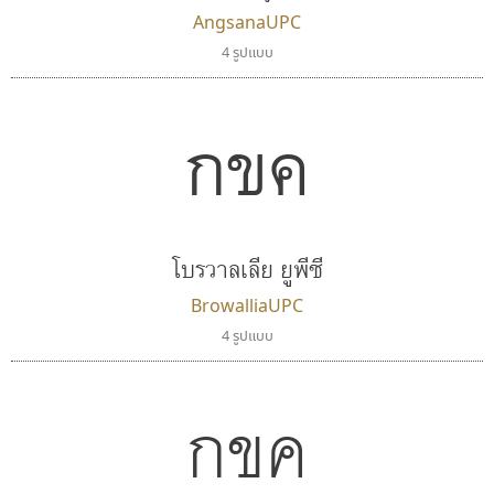
AngsanaUPC
ซูเปอร์สโตร์
ธรรมดาสตูดิโอ
4 รูปแบบ
Superstore Font
dhammadha studio
ฉัตรณรงค์ จริงศุภธาดา
มณฑล ธนาโรจน์
กขค
โบรวาลเลีย ยูพีซี
BrowalliaUPC
4 รูปแบบ
ไอ้แอน
ปาณิสรา แอน
กขค
Iannnnn
PanisaraAnn Font
ปรัชญา สิงห์โต
ปาณิสรา ฉัตรเดชาชัย