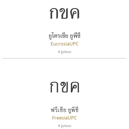
กขค
เลย์อิจิ
คราฟตี้ฟอนต์
Layiji
Crafty Font
ยูโครเซีย ยูพีซี
นำโชค สินมงคลรักษา
จิลดา ฤทธิ์คำรพ
EucrosiaUPC
4 รูปแบบ
กขค
ฟรีเซีย ยูพีซี
สุราฟอนต์
ฟอนต์อยู่นี่
FreesiaUPC
Surafont
FontUni
4 รูปแบบ
ณัฐพล วัดอ่อน
สังศิต ไสววรรณ