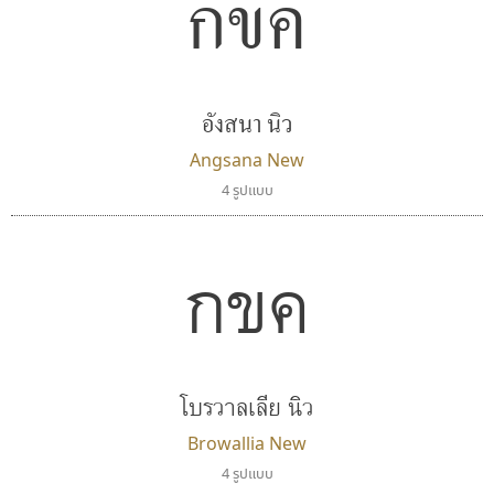
กขค
ตัวอักษรไม่มีหัวขมวด
แบบตัวอักษรหัวบอด
ผู้ออกแบบฟอนต์ไทยทุกท่านที่สร้างสรรค์ผลงานเพื่อ
9
A
B
C
D
E
F
G
H
I
J
ฟอนต์ยอดนิยม
แบบตัวอักษรเกาหลี
สืบสานอักษรไทย
K
L
M
N
O
P
Q
R
S
T
U
ฟอนต์ล้านดาวน์โหลด
แบบตัวอักษรเส้นขอบ
คุณแอน ปรัชญา สิงห์โต ที่อนุญาตให้เผยแพร่ข้อมูล
ระบบปฏิบัติการ
แบบตัวอักษรแฟนซี
V
อังสนา นิว
W
Y
Z
อัตลักษณ์องค์กร
แบบตัวอักษรโบราณ
จาก ฟอนต์.คอม
แบบตัวการ์ตูน
แบบตัวเขียนพู่กัน
Angsana New
ก
ข
ค
จ
ฉ
ช
ซ
ฌ
ด
ต
ถ
แบบตัวดิสเพลย์
แบบตัวเนื้อความ
4 รูปแบบ
แบบตัวประดิษฐ์
แบบตัวเหลี่ยม
ท
ธ
น
บ
ป
ผ
พ
ฟ
ภ
ม
ย
แบบตัวพิกเซล
แบบปลายมน
ร
ฤ
ล
ว
ศ
ส
ห
อ
ฮ
แบบตัวพิมพ์ดีด
แบบปลายแหลม
กขค
แบบตัวมีเชิงฐาน
แบบปากกาหัวตัด
แบบตัวอักษรจีน
แบบฟอนต์ซิ่ง
ฟอนต์คราฟ
พ็อกเก็ตฟอนต์
แบบตัวอักษรซ้อนเงา
แบบลายมือผู้ใหญ่
Fontcraft
Pocket Fonts
แบบตัวอักษรย้อนยุค
แบบลายมือวัยรุ่น
จุติพงศ์ ภูสุมาศ • สุวิสา ภูสุมาศ
แบบตัวอักษรล้านนา
แบบลายมือเด็ก
โบรวาลเลีย นิว
แบบตัวอักษรลาว
แบบอาลักษณ์
Browallia New
แบบตัวอักษรสคริปท์
4 รูปแบบ