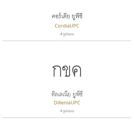
คอร์เดีย ยูพีซี
CordiaUPC
4 รูปแบบ
กขค
ซู๊ดดู๊ซ
ยูไอดี ฟอนต์
zooddooz
UID Font
สรรเสริญ เหรียญทอง
สร้างสรรค์ สมกุศล
ดิลเลเนีย ยูพีซี
DilleniaUPC
4 รูปแบบ