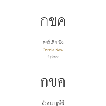
กขค
ดีอาร์ ดีไซน์
เคอาร์ต ฟอนต์
คอร์เดีย นิว
DR Design
Kart Font
ดำรง เติมทอง
นิกร ศิริสวัสดิ์
Cordia New
4 รูปแบบ
กขค
อังสนา ยูพีซี