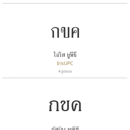
กขค
ไอริส ยูพีซี
IrisUPC
4 รูปแบบ
ทอศิลป์
นังรอง
Torsilp
uvSOV
ภาณุพันธุ์ ตะลันกูล
วรวุฒิ ธนวัฒนาวนิช
กขค
จัสมิน ยูพีซี