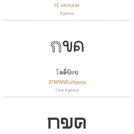
FC Lecturer
เคอาร์ต ฟอนต์
ดีอาร์ ดีไซน์
8 รูปแบบ
Kart Font
DR Design
นิกร ศิริสวัสดิ์
ดำรง เติมทอง
กขค
โลลี่ป๊อป
376PANILollypop
1 จาก 4 รูปแบบ
กูเกิล
ปาณิสรา แอน
กขค
Google
PanisaraAnn Font
ปาณิสรา ฉัตรเดชาชัย