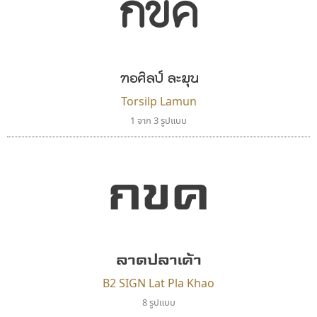
กขค
ตัวอักษรไม่มีหัวขมวด
แบบตัวอักษรหัวบอด
9
A
B
C
D
E
F
G
H
I
J
ผู้ออกแบบฟอนต์ไทยทุกท่านที่สร้างสรรค์ผลงานเพื่อ
ฟอนต์ยอดนิยม
แบบตัวอักษรเกาหลี
สืบสานอักษรไทย
K
L
M
N
O
P
Q
R
S
T
U
ฟอนต์ล้านดาวน์โหลด
แบบตัวอักษรเส้นขอบ
คุณแอน ปรัชญา สิงห์โต ที่อนุญาตให้เผยแพร่ข้อมูล
ระบบปฏิบัติการ
แบบตัวอักษรแฟนซี
V
W
Y
Z
ทอศิลป์ ละมุน
อัตลักษณ์องค์กร
แบบตัวอักษรโบราณ
จาก ฟอนต์.คอม
แบบตัวการ์ตูน
แบบตัวเขียนพู่กัน
Torsilp Lamun
ก
ข
ค
จ
ฉ
ช
ซ
ฌ
ด
ต
ถ
แบบตัวดิสเพลย์
แบบตัวเนื้อความ
1 จาก 3 รูปแบบ
แบบตัวประดิษฐ์
แบบตัวเหลี่ยม
ท
ธ
น
บ
ป
ผ
พ
ฟ
ภ
ม
ย
แบบตัวพิกเซล
แบบปลายมน
กขค
ร
ฤ
ล
ว
ศ
ส
ห
อ
ฮ
แบบตัวพิมพ์ดีด
แบบปลายแหลม
แบบตัวมีเชิงฐาน
แบบปากกาหัวตัด
แบบตัวอักษรจีน
แบบฟอนต์ซิ่ง
คราฟตี้ฟอนต์
สุราฟอนต์
แบบตัวอักษรซ้อนเงา
แบบลายมือผู้ใหญ่
Crafty Font
Surafont
แบบตัวอักษรย้อนยุค
แบบลายมือวัยรุ่น
จิลดา ฤทธิ์คำรพ
ณัฐพล วัดอ่อน
แบบตัวอักษรล้านนา
แบบลายมือเด็ก
ลาดปลาเค้า
แบบตัวอักษรลาว
แบบอาลักษณ์
B2 SIGN Lat Pla Khao
แบบตัวอักษรสคริปท์
8 รูปแบบ