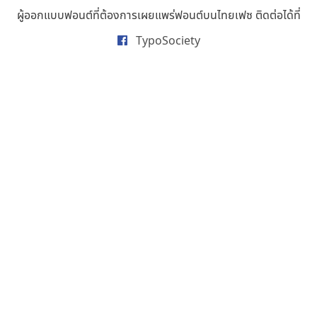
ธารทิพย์ เกตุย้อย
ผู้ออกแบบฟอนต์ที่ต้องการเผยแพร่ฟอนต์บนไทยเฟซ ติดต่อได้ที่
นิกร ศิริสวัสดิ์
TypoSociety
นิวัฒน์ ภัทโรวาสน์
นพิน วรรณบูรณ์
นภนต์ พุทธิพัฒนกุล
นำโชค สินมงคลรักษา
บีทีเอ็น ฟอนต์
บุษกร ฮวบแช่ม
บวร จรดล
ปรัชญา สิงห์โต
ปริญญา โรจน์อารยานนท์
ประชิด ทิณบุตร
ประชาธิปไทป์
ปาณิสรา ฉัตรเดชาชัย
พิชยา โพธิปัสสา
พูลลาภ วีระธนาบุตร
พ็อกเก็ตฟอนต์
พงศธรณ์ สระอุทัย