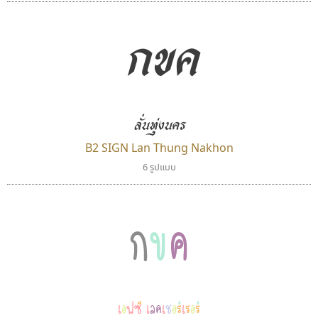
กขค
จิปาไทป์
นังรอง
ลั่นทุ่งนคร
Jipatype
uvSOV
อานุภาพ ใจชำนาญ
วรวุฒิ ธนวัฒนาวนิช
B2 SIGN Lan Thung Nakhon
6 รูปแบบ
กขค
เอฟซี เลคเชอร์เรอร์