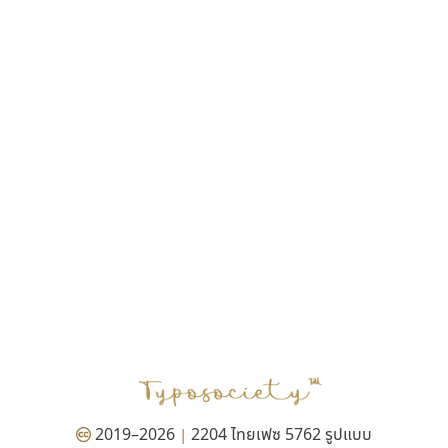
ฎายิน ลีลา
ณัฐชนน สตันยสุวรรณ
ณัฐพล พุ่มห่วง
ณัฐพล วัดอ่อน
ณัฐพล อู่ผลเจริญ
ณัฐวุฒิ วันดี
ณัฐวุฒิ เชิงดี
ณัฐวิทย์ นพเก้า
ณภัทร วิจิตรกรสกุล
ดุสิต สุภาสวัสดิ์
ดีอาร์ ดีไซน์
ทิพวัลย์ สัมนาวงศ์
ทวีชัย อัศวรังสิตแสง
ธัญชภัสส์ จันทรนิมิ
ธัญรมณ ผู้ภาวศุทธิ
ธีร์ชญาน์ นามขาน
ธีรวัฒน์ พจน์วิบูลศิริ
ธงชัย ศรีเมือง
2019–2026
2204 ไทยเฟซ 5762 รูปแบบ
|
ธนัญธร เลิศไพรวัลย์