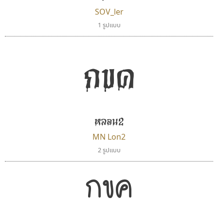
SOV_ler
1 รูปแบบ
กขค
ทอศิลป์
ซู๊ดดู๊ซ
Torsilp
zooddooz
ภาณุพันธุ์ ตะลันกูล
สรรเสริญ เหรียญทอง
หลอน2
MN Lon2
2 รูปแบบ
กขค
ธีชา สตูดิโอ 23
คัดสรร ดีมาก