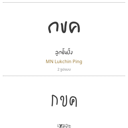
กขค
ลูกชิ้นปิ้ง
MN Lukchin Ping
2 รูปแบบ
เลย์อิจิ
ธรรมดาสตูดิโอ
Layiji
dhammadha studio
กขค
นำโชค สินมงคลรักษา
มณฑล ธนาโรจน์
เร-----ลอะ