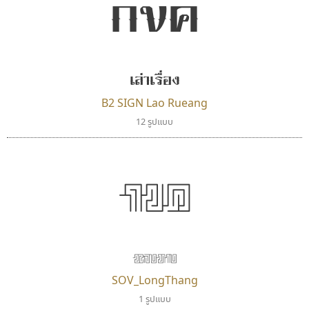
กขค
ซูเปอร์สโตร์
ยูไอดี ฟอนต์
Superstore Font
UID Font
เล่าเรื่อง
ฉัตรณรงค์ จริงศุภธาดา
สร้างสรรค์ สมกุศล
B2 SIGN Lao Rueang
12 รูปแบบ
กขค
หลงทาง
มานี มีฟอนต์
ฟอนต์อยู่นี่
SOV_LongThang
Manee Meefont
FontUni
1 รูปแบบ
ศรัณยพัชร์ ธารีสิทธิ์
สังศิต ไสววรรณ