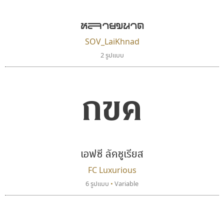
หฯฯฯลายขนาด
SOV_LaiKhnad
2 รูปแบบ
กขค
ฟอนต์คราฟ
ไทโปแมนเซอร์
Fontcraft
Typomancer
จุติพงศ์ ภูสุมาศ • สุวิสา ภูสุมาศ
วริทธิ์ ไชยกูล
เอฟซี ลัคชูเรียส
FC Luxurious
6 รูปแบบ
•
Variable