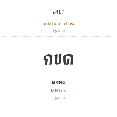
Tcha Studio 23
Cadson Demak
ธีร์ชญาน์ นามขาน
อิชยา
Junkshop Itchaya
1 รูปแบบ
กขค
หลอน
บีทูไซน์
ไอ้แอน
B2 SIGN
Iannnnn
MN Lon
กิตติศักดิ์ ศิริกมลเสถียร
ปรัชญา สิงห์โต
2 รูปแบบ