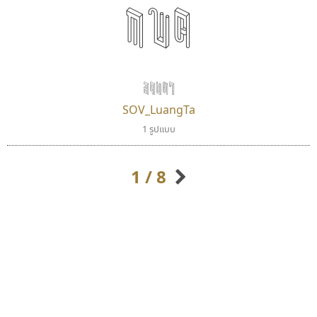
กขค
ลวงตา
SOV_LuangTa
พ็อกเก็ตฟอนต์
ทีเอส ฟอนต์
1 รูปแบบ
Pocket Fonts
TS Font
ธงชัย ศรีเมือง
1 / 8
กิตติศักดิ์ ศิริกมลเสถียร
กิตติ ศิริรัตนบุญชัย
กัลย์สุดา เปี่ยมประจักพงษ์
กัลยาณมิตร นรรัตน์พุทธิ
ก-ฮ