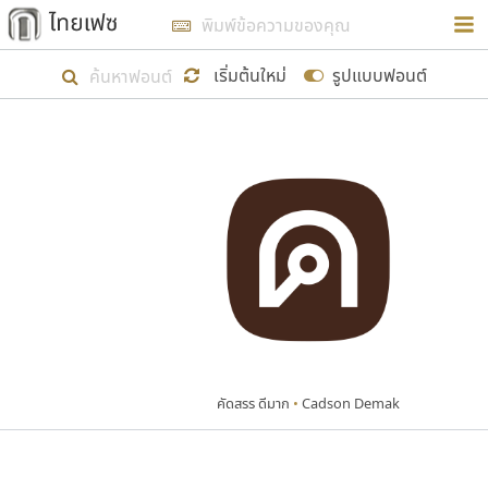
การในรูปแบบใหม่เพื่อใช้เป็นแนวทางในการศึกษารูป
ร่างหน้าตาของฟอนต์ไทยสำหรับการเรียนรู้เพื่อเริ่ม
เริ่มต้นใหม่
รูปแบบฟอนต์
สร้างฟอนต์ของตัวเอง ในเดือนมีนาคม พ.ศ. ๒๕๖๒ จึง
ได้เริ่ม ไทยเฟซ นี้ขึ้นมา
แสดงฟอนต์ทั้งหมด
เป้าหมายที่ยังคงดำเนินไปอยู่ คือการเพิ่มฟอนต์ไทย
เข้าไปให้ได้อย่างน้อยเดือนละ ๓๐ ฟอนต์ นั่นหมายถึง
ปลายปี พ.ศ. ๒๕๖๒ จะมีฟอนต์ไม่ต่ำกว่า ๔๐๐ ฟอนต์ใน
ระบบ หวังว่า นอกจากจะเป็นประโยชน์ต่อตนเองแล้ว
จะมีประโยชน์กับผู้อื่นได้บ้าง ไม่มากก็น้อย
คัดสรร ดีมาก
•
Cadson Demak
ขอขอบคุณ
ตัวอักษรมีหัวขมวด
แบบตัวอักษรหัวบัว