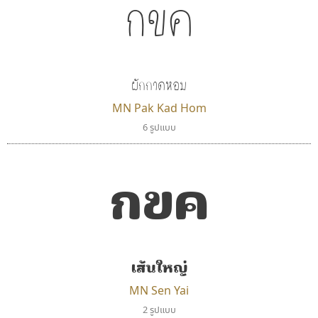
กขค
กูเกิล
มานี มีฟอนต์
Google
Manee Meefont
ผักกาดหอม
ศรัณยพัชร์ ธารีสิทธิ์
MN Pak Kad Hom
6 รูปแบบ
กขค
เส้นใหญ่
ฟอนต์คราฟ
ไทโปแมนเซอร์
MN Sen Yai
Fontcraft
Typomancer
2 รูปแบบ
จุติพงศ์ ภูสุมาศ • สุวิสา ภูสุมาศ
วริทธิ์ ไชยกูล