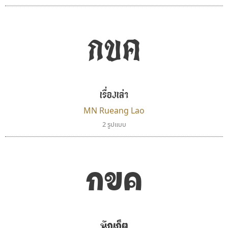
กขค
เรื่องเล่า
MN Rueang Lao
2 รูปแบบ
ไอ้แอน
ธรรมดาสตูดิโอ
Iannnnn
dhammadha studio
ปรัชญา สิงห์โต
มณฑล ธนาโรจน์
กขค
นักเก็ต