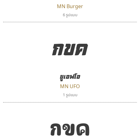
MN Burger
พ็อกเก็ตฟอนต์
คราฟตี้ฟอนต์
6 รูปแบบ
Pocket Fonts
Crafty Font
จิลดา ฤทธิ์คำรพ
กขค
ยูเอฟโอ
MN UFO
1 รูปแบบ
เลย์อิจิ
เคอาร์ต ฟอนต์
Layiji
Kart Font
กขค
นำโชค สินมงคลรักษา
นิกร ศิริสวัสดิ์