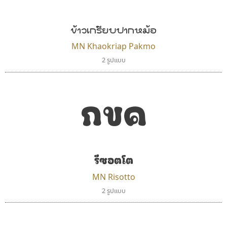
UID Font
Surafont
สร้างสรรค์ สมกุศล
ณัฐพล วัดอ่อน
ข้าวเกรียบปากหม้อ
MN Khaokriap Pakmo
2 รูปแบบ
กขค
รีซอตโต
จิปาไทป์
ธีชา สตูดิโอ 23
Jipatype
Tcha Studio 23
MN Risotto
อานุภาพ ใจชำนาญ
ธีร์ชญาน์ นามขาน
2 รูปแบบ