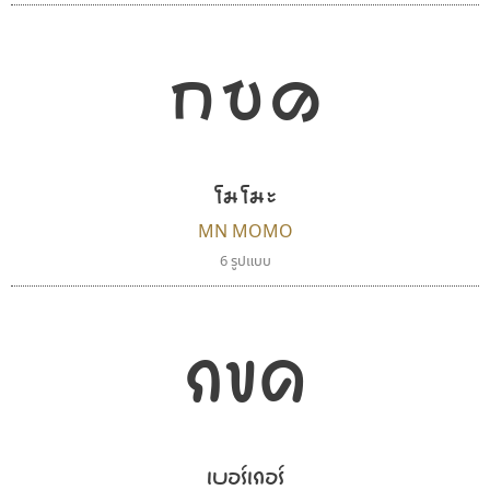
กขค
คัดสรร ดีมาก
ทอศิลป์
โมโมะ
Cadson Demak
Torsilp
ภาณุพันธุ์ ตะลันกูล
MN MOMO
6 รูปแบบ
กขค
เบอร์เกอร์