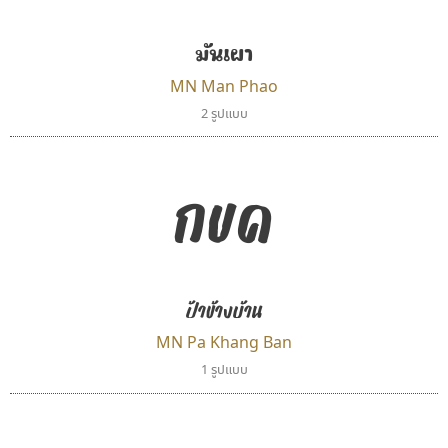
มันเผา
MN Man Phao
2 รูปแบบ
กขค
ฟอนต์อยู่นี่
ทีเอส ฟอนต์
FontUni
TS Font
สังศิต ไสววรรณ
ธงชัย ศรีเมือง
ป้าข้างบ้าน
MN Pa Khang Ban
1 รูปแบบ