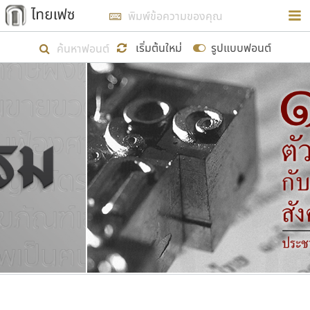
การในรูปแบบใหม่เพื่อใช้เป็นแนวทางในการศึกษารูป
ร่างหน้าตาของฟอนต์ไทยสำหรับการเรียนรู้เพื่อเริ่ม
เริ่มต้นใหม่
รูปแบบฟอนต์
สร้างฟอนต์ของตัวเอง ในเดือนมีนาคม พ.ศ. ๒๕๖๒ จึง
ได้เริ่ม ไทยเฟซ นี้ขึ้นมา
แสดงฟอนต์ทั้งหมด
เป้าหมายที่ยังคงดำเนินไปอยู่ คือการเพิ่มฟอนต์ไทย
เข้าไปให้ได้อย่างน้อยเดือนละ ๓๐ ฟอนต์ นั่นหมายถึง
ปลายปี พ.ศ. ๒๕๖๒ จะมีฟอนต์ไม่ต่ำกว่า ๔๐๐ ฟอนต์ใน
ระบบ หวังว่า นอกจากจะเป็นประโยชน์ต่อตนเองแล้ว
จะมีประโยชน์กับผู้อื่นได้บ้าง ไม่มากก็น้อย
ขอขอบคุณ
ตัวอักษรมีหัวขมวด
แบบตัวอักษรหัวบัว