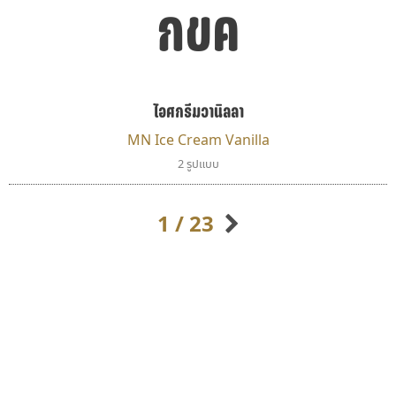
กขค
ไอศกรีมวานิลลา
MN Ice Cream Vanilla
ซูเปอร์สโตร์
ดีอาร์ ดีไซน์
2 รูปแบบ
Superstore Font
DR Design
ฉัตรณรงค์ จริงศุภธาดา
ดำรง เติมทอง
1 / 23
กิตติศักดิ์ ศิริกมลเสถียร
กิตติ ศิริรัตนบุญชัย
กัลย์สุดา เปี่ยมประจักพงษ์
กัลยาณมิตร นรรัตน์พุทธิ
ก-ฮ