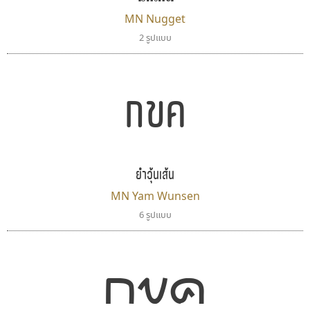
MN Nugget
2 รูปแบบ
กขค
ซู๊ดดู๊ซ
ปาณิสรา แอน
zooddooz
PanisaraAnn Font
สรรเสริญ เหรียญทอง
ปาณิสรา ฉัตรเดชาชัย
ยำวุ้นเส้น
MN Yam Wunsen
6 รูปแบบ
กขค
ยูไอดี ฟอนต์
สุราฟอนต์