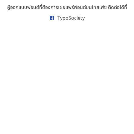
ธารทิพย์ เกตุย้อย
ผู้ออกแบบฟอนต์ที่ต้องการเผยแพร่ฟอนต์บนไทยเฟซ ติดต่อได้ที่
นิกร ศิริสวัสดิ์
TypoSociety
นิวัฒน์ ภัทโรวาสน์
นพิน วรรณบูรณ์
นภนต์ พุทธิพัฒนกุล
นำโชค สินมงคลรักษา
บีทีเอ็น ฟอนต์
บุษกร ฮวบแช่ม
บวร จรดล
ปรัชญา สิงห์โต
ปริญญา โรจน์อารยานนท์
ประชิด ทิณบุตร
ประชาธิปไทป์
ปาณิสรา ฉัตรเดชาชัย
พิชยา โพธิปัสสา
พูลลาภ วีระธนาบุตร
พ็อกเก็ตฟอนต์
พงศธรณ์ สระอุทัย