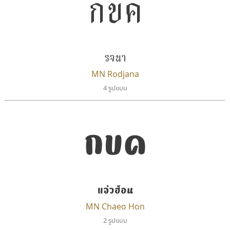
กขค
ตัวอักษรไม่มีหัวขมวด
แบบตัวอักษรหัวบอด
ผู้ออกแบบฟอนต์ไทยทุกท่านที่สร้างสรรค์ผลงานเพื่อ
9
A
B
C
D
E
F
G
H
I
J
ฟอนต์ยอดนิยม
แบบตัวอักษรเกาหลี
สืบสานอักษรไทย
K
L
M
N
O
P
Q
R
S
T
U
ฟอนต์ล้านดาวน์โหลด
แบบตัวอักษรเส้นขอบ
คุณแอน ปรัชญา สิงห์โต ที่อนุญาตให้เผยแพร่ข้อมูล
ระบบปฏิบัติการ
แบบตัวอักษรแฟนซี
V
W
Y
Z
รจนา
อัตลักษณ์องค์กร
แบบตัวอักษรโบราณ
จาก ฟอนต์.คอม
แบบตัวการ์ตูน
แบบตัวเขียนพู่กัน
MN Rodjana
ก
ข
ค
จ
ฉ
ช
ซ
ฌ
ด
ต
ถ
แบบตัวดิสเพลย์
แบบตัวเนื้อความ
4 รูปแบบ
แบบตัวประดิษฐ์
แบบตัวเหลี่ยม
ท
ธ
น
บ
ป
ผ
พ
ฟ
ภ
ม
ย
แบบตัวพิกเซล
แบบปลายมน
ร
ฤ
ล
ว
ศ
ส
ห
อ
ฮ
แบบตัวพิมพ์ดีด
แบบปลายแหลม
กขค
แบบตัวมีเชิงฐาน
แบบปากกาหัวตัด
แบบตัวอักษรจีน
แบบฟอนต์ซิ่ง
บีทูไซน์
นังรอง
แบบตัวอักษรซ้อนเงา
แบบลายมือผู้ใหญ่
B2 SIGN
uvSOV
แบบตัวอักษรย้อนยุค
แบบลายมือวัยรุ่น
กิตติศักดิ์ ศิริกมลเสถียร
วรวุฒิ ธนวัฒนาวนิช
แบบตัวอักษรล้านนา
แบบลายมือเด็ก
แจ่วฮ้อน
แบบตัวอักษรลาว
แบบอาลักษณ์
MN Chaeo Hon
แบบตัวอักษรสคริปท์
2 รูปแบบ