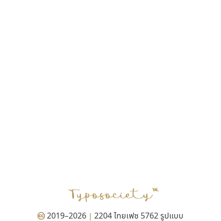
ฎายิน ลีลา
ณัฐชนน สตันยสุวรรณ
ณัฐพล พุ่มห่วง
ณัฐพล วัดอ่อน
ณัฐพล อู่ผลเจริญ
ณัฐวุฒิ วันดี
ณัฐวุฒิ เชิงดี
ณัฐวิทย์ นพเก้า
ณภัทร วิจิตรกรสกุล
ดุสิต สุภาสวัสดิ์
ดีอาร์ ดีไซน์
ทิพวัลย์ สัมนาวงศ์
ทวีชัย อัศวรังสิตแสง
ธัญชภัสส์ จันทรนิมิ
ธัญรมณ ผู้ภาวศุทธิ
ธีร์ชญาน์ นามขาน
ธีรวัฒน์ พจน์วิบูลศิริ
ธงชัย ศรีเมือง
2019–2026
2204 ไทยเฟซ 5762 รูปแบบ
|
ธนัญธร เลิศไพรวัลย์