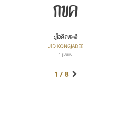
กขค
ยูไอดี คงจะดี
UID KONGJADEE
ทอศิลป์
เลย์อิจิ
1 รูปแบบ
Torsilp
Layiji
ภาณุพันธุ์ ตะลันกูล
นำโชค สินมงคลรักษา
1 / 8
กิตติศักดิ์ ศิริกมลเสถียร
กิตติ ศิริรัตนบุญชัย
กัลย์สุดา เปี่ยมประจักพงษ์
กัลยาณมิตร นรรัตน์พุทธิ
ก-ฮ