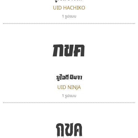
UID HACHIKO
1 รูปแบบ
กขค
กูเกิล
บีทูไซน์
Google
B2 SIGN
กิตติศักดิ์ ศิริกมลเสถียร
ยูไอดี นินจา
UID NINJA
1 รูปแบบ
กขค
คัดสรร ดีมาก
มานี มีฟอนต์