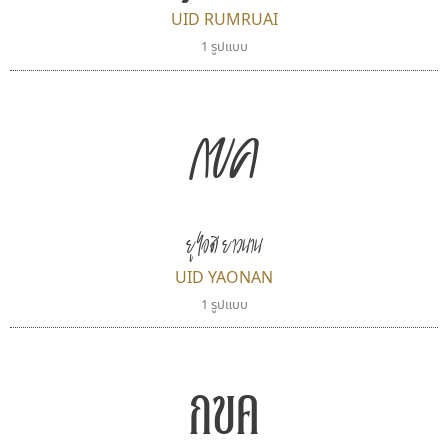
UID RUMRUAI
ทีเอส ฟอนต์
ซู๊ดดู๊ซ
1 รูปแบบ
TS Font
zooddooz
ธงชัย ศรีเมือง
สรรเสริญ เหรียญทอง
กขค
ยูไอดี ยาวนาน
UID YAONAN
1 รูปแบบ
เคอาร์ต ฟอนต์
ยูไอดี ฟอนต์
Kart Font
UID Font
กขค
นิกร ศิริสวัสดิ์
สร้างสรรค์ สมกุศล