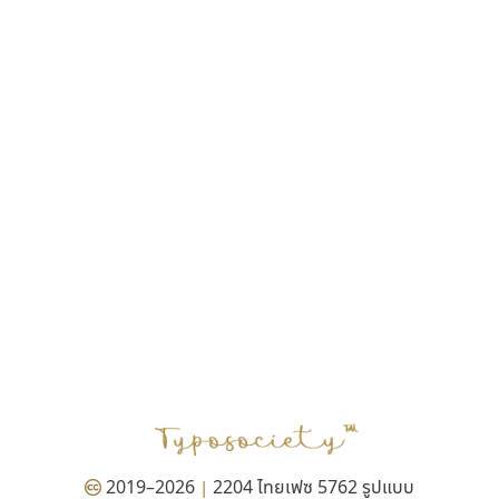
ฎายิน ลีลา
ณัฐชนน สตันยสุวรรณ
ณัฐพล พุ่มห่วง
ณัฐพล วัดอ่อน
ณัฐพล อู่ผลเจริญ
ณัฐวุฒิ วันดี
ณัฐวุฒิ เชิงดี
ณัฐวิทย์ นพเก้า
ณภัทร วิจิตรกรสกุล
ดุสิต สุภาสวัสดิ์
ดีอาร์ ดีไซน์
ทิพวัลย์ สัมนาวงศ์
ทวีชัย อัศวรังสิตแสง
ธัญชภัสส์ จันทรนิมิ
ธัญรมณ ผู้ภาวศุทธิ
ธีร์ชญาน์ นามขาน
ธีรวัฒน์ พจน์วิบูลศิริ
ธงชัย ศรีเมือง
2019–2026
2204 ไทยเฟซ 5762 รูปแบบ
|
ธนัญธร เลิศไพรวัลย์