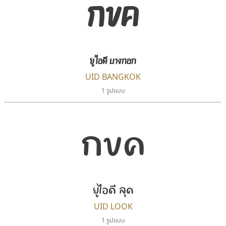
กขค
นังรอง
ธีชา สตูดิโอ 23
uvSOV
Tcha Studio 23
ยูไอดี บางกอก
วรวุฒิ ธนวัฒนาวนิช
ธีร์ชญาน์ นามขาน
UID BANGKOK
1 รูปแบบ
กขค
ยูไอดี ลุค
จิปาไทป์
สุราฟอนต์
UID LOOK
Jipatype
Surafont
1 รูปแบบ
อานุภาพ ใจชำนาญ
ณัฐพล วัดอ่อน