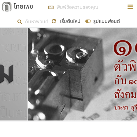
การในรูปแบบใหม่เพื่อใช้เป็นแนวทางในการศึกษารูป
ร่างหน้าตาของฟอนต์ไทยสำหรับการเรียนรู้เพื่อเริ่ม
เริ่มต้นใหม่
รูปแบบฟอนต์
สร้างฟอนต์ของตัวเอง ในเดือนมีนาคม พ.ศ. ๒๕๖๒ จึง
ได้เริ่ม ไทยเฟซ นี้ขึ้นมา
แสดงฟอนต์ทั้งหมด
เป้าหมายที่ยังคงดำเนินไปอยู่ คือการเพิ่มฟอนต์ไทย
เข้าไปให้ได้อย่างน้อยเดือนละ ๓๐ ฟอนต์ นั่นหมายถึง
ปลายปี พ.ศ. ๒๕๖๒ จะมีฟอนต์ไม่ต่ำกว่า ๔๐๐ ฟอนต์ใน
ระบบ หวังว่า นอกจากจะเป็นประโยชน์ต่อตนเองแล้ว
จะมีประโยชน์กับผู้อื่นได้บ้าง ไม่มากก็น้อย
ขอขอบคุณ
ตัวอักษรมีหัวขมวด
แบบตัวอักษรหัวบัว