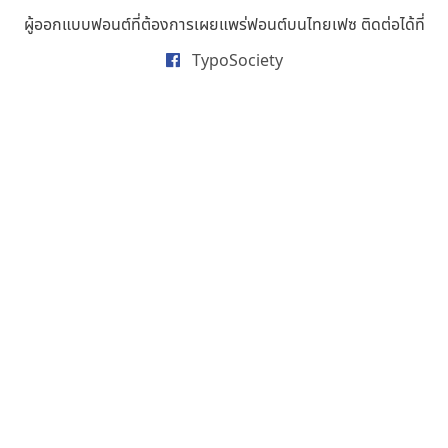
ธารทิพย์ เกตุย้อย
ผู้ออกแบบฟอนต์ที่ต้องการเผยแพร่ฟอนต์บนไทยเฟซ ติดต่อได้ที่
นิกร ศิริสวัสดิ์
TypoSociety
นิวัฒน์ ภัทโรวาสน์
นพิน วรรณบูรณ์
นภนต์ พุทธิพัฒนกุล
นำโชค สินมงคลรักษา
บีทีเอ็น ฟอนต์
บุษกร ฮวบแช่ม
บวร จรดล
ปรัชญา สิงห์โต
ปริญญา โรจน์อารยานนท์
ประชิด ทิณบุตร
ประชาธิปไทป์
ปาณิสรา ฉัตรเดชาชัย
พิชยา โพธิปัสสา
พูลลาภ วีระธนาบุตร
พ็อกเก็ตฟอนต์
พงศธรณ์ สระอุทัย