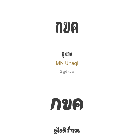
กขค
ปาณิสรา แอน
คราฟตี้ฟอนต์
อูนางิ
PanisaraAnn Font
Crafty Font
ปาณิสรา ฉัตรเดชาชัย
จิลดา ฤทธิ์คำรพ
MN Unagi
2 รูปแบบ
กขค
ยูไอดี ร่ำรวย