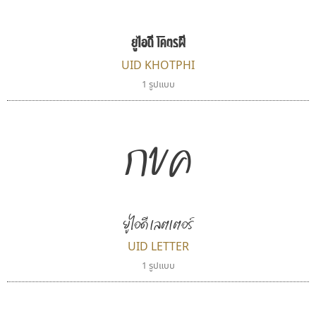
Cadson Demak
Manee Meefont
ศรัณยพัชร์ ธารีสิทธิ์
ยูไอดี โคตรผี
UID KHOTPHI
1 รูปแบบ
กขค
ยูไอดี เลตเตอร์
ไอ้แอน
ดีอาร์ ดีไซน์
Iannnnn
DR Design
UID LETTER
ปรัชญา สิงห์โต
ดำรง เติมทอง
1 รูปแบบ