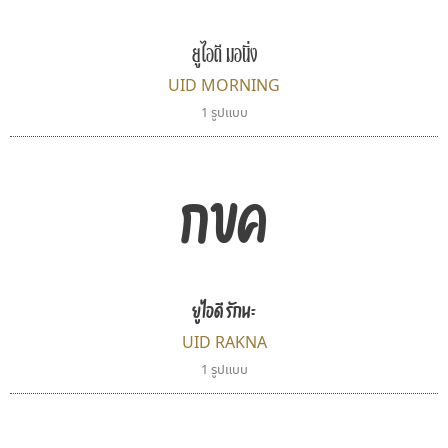
ยูไอดี มอนิ่ง
UID MORNING
1 รูปแบบ
กขค
ฟอนต์อยู่นี่
ซูเปอร์สโตร์
FontUni
Superstore Font
สังศิต ไสววรรณ
ฉัตรณรงค์ จริงศุภธาดา
ยูไอดี รักนะ
UID RAKNA
1 รูปแบบ