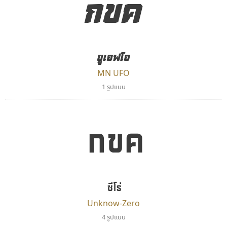
กขค
ตัวอักษรไม่มีหัวขมวด
แบบตัวอักษรหัวบอด
ผู้ออกแบบฟอนต์ไทยทุกท่านที่สร้างสรรค์ผลงานเพื่อ
9
A
B
C
D
E
F
G
H
I
J
ฟอนต์ยอดนิยม
แบบตัวอักษรเกาหลี
สืบสานอักษรไทย
K
L
M
N
O
P
Q
R
S
T
U
ฟอนต์ล้านดาวน์โหลด
แบบตัวอักษรเส้นขอบ
คุณแอน ปรัชญา สิงห์โต ที่อนุญาตให้เผยแพร่ข้อมูล
ระบบปฏิบัติการ
แบบตัวอักษรแฟนซี
V
W
Y
Z
ยูเอฟโอ
อัตลักษณ์องค์กร
แบบตัวอักษรโบราณ
จาก ฟอนต์.คอม
แบบตัวการ์ตูน
แบบตัวเขียนพู่กัน
MN UFO
ก
ข
ค
จ
ฉ
ช
ซ
ฌ
ด
ต
ถ
แบบตัวดิสเพลย์
แบบตัวเนื้อความ
1 รูปแบบ
แบบตัวประดิษฐ์
แบบตัวเหลี่ยม
ท
ธ
น
บ
ป
ผ
พ
ฟ
ภ
ม
ย
แบบตัวพิกเซล
แบบปลายมน
กขค
ร
ฤ
ล
ว
ศ
ส
ห
อ
ฮ
แบบตัวพิมพ์ดีด
แบบปลายแหลม
แบบตัวมีเชิงฐาน
แบบปากกาหัวตัด
แบบตัวอักษรจีน
แบบฟอนต์ซิ่ง
ฟอนต์คราฟ
ธรรมดาสตูดิโอ
แบบตัวอักษรซ้อนเงา
แบบลายมือผู้ใหญ่
Fontcraft
dhammadha studio
แบบตัวอักษรย้อนยุค
แบบลายมือวัยรุ่น
จุติพงศ์ ภูสุมาศ • สุวิสา ภูสุมาศ
มณฑล ธนาโรจน์
แบบตัวอักษรล้านนา
แบบลายมือเด็ก
ซีโร่
แบบตัวอักษรลาว
แบบอาลักษณ์
Unknow-Zero
แบบตัวอักษรสคริปท์
4 รูปแบบ