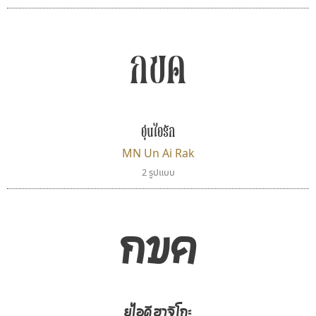
กขค
อุ่นไอรัก
MN Un Ai Rak
2 รูปแบบ
พ็อกเก็ตฟอนต์
ไทโปแมนเซอร์
Pocket Fonts
Typomancer
วริทธิ์ ไชยกูล
กขค
ยูไอดี ฮาจิโกะ