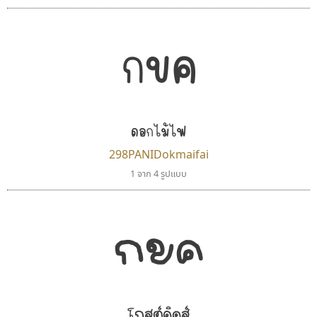
กขค
ดอกไม้ไฟ
298PANIDokmaifai
1 จาก 4 รูปแบบ
นังรอง
ปาณิสรา แอน
uvSOV
PanisaraAnn Font
กขค
วรวุฒิ ธนวัฒนาวนิช
ปาณิสรา ฉัตรเดชาชัย
โกสต์คิดส์