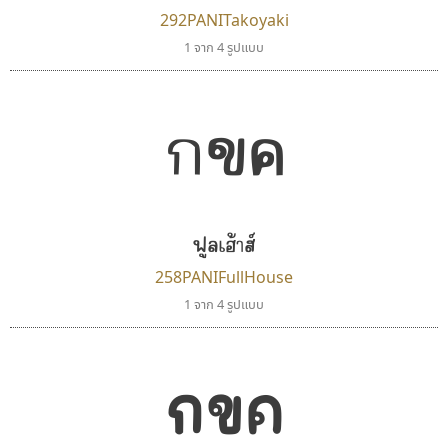
292PANITakoyaki
คัดสรร ดีมาก
มานี มีฟอนต์
1 จาก 4 รูปแบบ
Cadson Demak
Manee Meefont
ศรัณยพัชร์ ธารีสิทธิ์
กขค
ฟูลเฮ้าส์
258PANIFullHouse
1 จาก 4 รูปแบบ
ทอศิลป์
ธีชา สตูดิโอ 23
กขค
Torsilp
Tcha Studio 23
ภาณุพันธุ์ ตะลันกูล
ธีร์ชญาน์ นามขาน