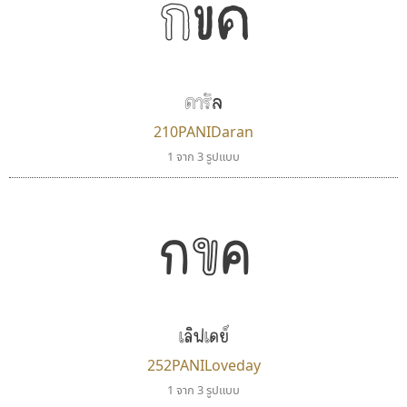
กขค
ตัวอักษรไม่มีหัวขมวด
แบบตัวอักษรหัวบอด
ผู้ออกแบบฟอนต์ไทยทุกท่านที่สร้างสรรค์ผลงานเพื่อ
9
A
B
C
D
E
F
G
H
I
J
ฟอนต์ยอดนิยม
แบบตัวอักษรเกาหลี
สืบสานอักษรไทย
K
L
M
N
O
P
Q
R
S
T
U
ฟอนต์ล้านดาวน์โหลด
แบบตัวอักษรเส้นขอบ
คุณแอน ปรัชญา สิงห์โต ที่อนุญาตให้เผยแพร่ข้อมูล
ระบบปฏิบัติการ
แบบตัวอักษรแฟนซี
V
W
Y
Z
ดารัล
อัตลักษณ์องค์กร
แบบตัวอักษรโบราณ
จาก ฟอนต์.คอม
แบบตัวการ์ตูน
แบบตัวเขียนพู่กัน
210PANIDaran
ก
ข
ค
จ
ฉ
ช
ซ
ฌ
ด
ต
ถ
แบบตัวดิสเพลย์
แบบตัวเนื้อความ
1 จาก 3 รูปแบบ
แบบตัวประดิษฐ์
แบบตัวเหลี่ยม
ท
ธ
น
บ
ป
ผ
พ
ฟ
ภ
ม
ย
แบบตัวพิกเซล
แบบปลายมน
ร
ฤ
ล
ว
ศ
ส
ห
อ
ฮ
แบบตัวพิมพ์ดีด
แบบปลายแหลม
กขค
แบบตัวมีเชิงฐาน
แบบปากกาหัวตัด
แบบตัวอักษรจีน
แบบฟอนต์ซิ่ง
ธรรมดาสตูดิโอ
กูเกิล
แบบตัวอักษรซ้อนเงา
แบบลายมือผู้ใหญ่
dhammadha studio
Google
แบบตัวอักษรย้อนยุค
แบบลายมือวัยรุ่น
มณฑล ธนาโรจน์
แบบตัวอักษรล้านนา
แบบลายมือเด็ก
เลิฟเดย์
แบบตัวอักษรลาว
แบบอาลักษณ์
252PANILoveday
แบบตัวอักษรสคริปท์
1 จาก 3 รูปแบบ