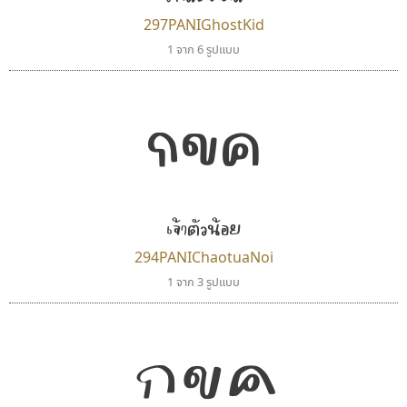
297PANIGhostKid
1 จาก 6 รูปแบบ
กขค
ยูไอดี ฟอนต์
สุราฟอนต์
UID Font
Surafont
สร้างสรรค์ สมกุศล
ณัฐพล วัดอ่อน
เจ้าตัวน้อย
294PANIChaotuaNoi
1 จาก 3 รูปแบบ
กขค
ไทโปแมนเซอร์
เคอาร์ต ฟอนต์