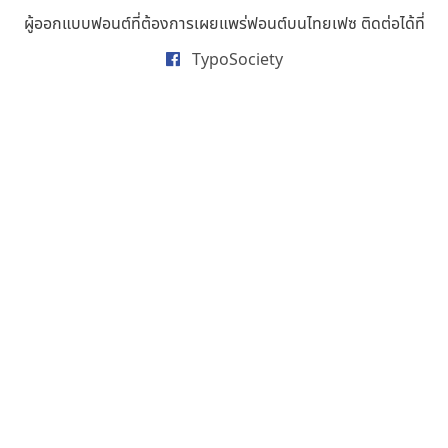
ธารทิพย์ เกตุย้อย
ผู้ออกแบบฟอนต์ที่ต้องการเผยแพร่ฟอนต์บนไทยเฟซ ติดต่อได้ที่
นิกร ศิริสวัสดิ์
TypoSociety
นิวัฒน์ ภัทโรวาสน์
นพิน วรรณบูรณ์
นภนต์ พุทธิพัฒนกุล
นำโชค สินมงคลรักษา
บีทีเอ็น ฟอนต์
บุษกร ฮวบแช่ม
บวร จรดล
ปรัชญา สิงห์โต
ปริญญา โรจน์อารยานนท์
ประชิด ทิณบุตร
ประชาธิปไทป์
ปาณิสรา ฉัตรเดชาชัย
พิชยา โพธิปัสสา
พูลลาภ วีระธนาบุตร
พ็อกเก็ตฟอนต์
พงศธรณ์ สระอุทัย