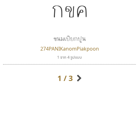
กขค
ขนมเปียกปูน
274PANIKanomPiakpoon
ฟอนต์คราฟ
พ็อกเก็ตฟอนต์
1 จาก 4 รูปแบบ
Fontcraft
Pocket Fonts
จุติพงศ์ ภูสุมาศ • สุวิสา ภูสุมาศ
1 / 3
กิตติศักดิ์ ศิริกมลเสถียร
กิตติ ศิริรัตนบุญชัย
กัลย์สุดา เปี่ยมประจักพงษ์
กัลยาณมิตร นรรัตน์พุทธิ
ก-ฮ