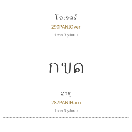
Typomancer
Kart Font
วริทธิ์ ไชยกูล
นิกร ศิริสวัสดิ์
โอเวอร์
290PANIOver
1 จาก 3 รูปแบบ
กขค
ฮารุ
ซูเปอร์สโตร์
จิปาไทป์
Superstore Font
Jipatype
287PANIHaru
ฉัตรณรงค์ จริงศุภธาดา
อานุภาพ ใจชำนาญ
1 จาก 3 รูปแบบ