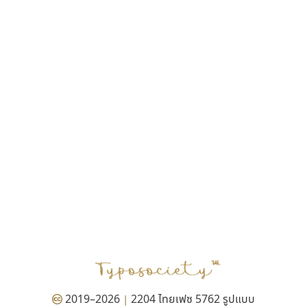
ฎายิน ลีลา
ณัฐชนน สตันยสุวรรณ
ณัฐพล พุ่มห่วง
ณัฐพล วัดอ่อน
ณัฐพล อู่ผลเจริญ
ณัฐวุฒิ วันดี
ณัฐวุฒิ เชิงดี
ณัฐวิทย์ นพเก้า
ณภัทร วิจิตรกรสกุล
ดุสิต สุภาสวัสดิ์
ดีอาร์ ดีไซน์
ทิพวัลย์ สัมนาวงศ์
ทวีชัย อัศวรังสิตแสง
ธัญชภัสส์ จันทรนิมิ
ธัญรมณ ผู้ภาวศุทธิ
ธีร์ชญาน์ นามขาน
ธีรวัฒน์ พจน์วิบูลศิริ
ธงชัย ศรีเมือง
2019–2026
2204 ไทยเฟซ 5762 รูปแบบ
|
ธนัญธร เลิศไพรวัลย์