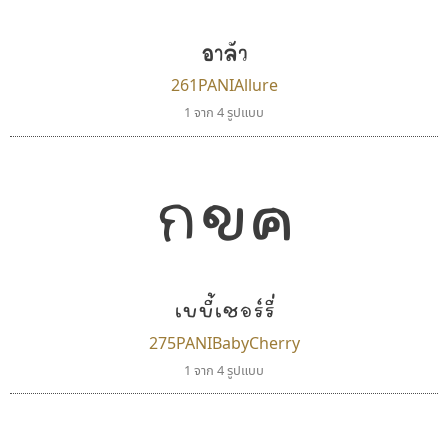
อาลัว
261PANIAllure
1 จาก 4 รูปแบบ
กขค
ทีเอส ฟอนต์
ฟอนต์อยู่นี่
TS Font
FontUni
ธงชัย ศรีเมือง
สังศิต ไสววรรณ
เบบี้เชอร์รี่
275PANIBabyCherry
1 จาก 4 รูปแบบ