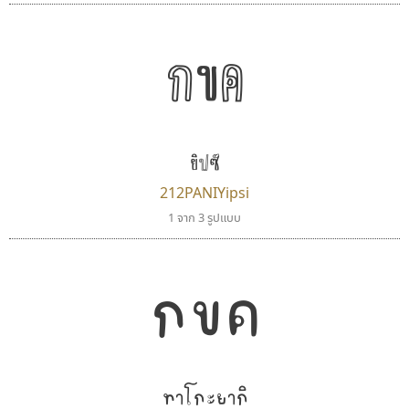
กขค
คราฟตี้ฟอนต์
เลย์อิจิ
ยิปซี
Crafty Font
Layiji
จิลดา ฤทธิ์คำรพ
นำโชค สินมงคลรักษา
212PANIYipsi
1 จาก 3 รูปแบบ
กขค
ทาโกะยากิ