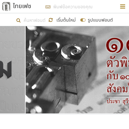
การในรูปแบบใหม่เพื่อใช้เป็นแนวทางในการศึกษารูป
ร่างหน้าตาของฟอนต์ไทยสำหรับการเรียนรู้เพื่อเริ่ม
เริ่มต้นใหม่
รูปแบบฟอนต์
สร้างฟอนต์ของตัวเอง ในเดือนมีนาคม พ.ศ. ๒๕๖๒ จึง
ได้เริ่ม ไทยเฟซ นี้ขึ้นมา
แสดงฟอนต์ทั้งหมด
เป้าหมายที่ยังคงดำเนินไปอยู่ คือการเพิ่มฟอนต์ไทย
เข้าไปให้ได้อย่างน้อยเดือนละ ๓๐ ฟอนต์ นั่นหมายถึง
ปลายปี พ.ศ. ๒๕๖๒ จะมีฟอนต์ไม่ต่ำกว่า ๔๐๐ ฟอนต์ใน
ระบบ หวังว่า นอกจากจะเป็นประโยชน์ต่อตนเองแล้ว
จะมีประโยชน์กับผู้อื่นได้บ้าง ไม่มากก็น้อย
ขอขอบคุณ
ตัวอักษรมีหัวขมวด
แบบตัวอักษรหัวบัว