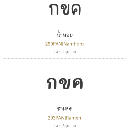
กขค
บีทูไซน์
ซู๊ดดู๊ซ
B2 SIGN
zooddooz
น้ำหอม
กิตติศักดิ์ ศิริกมลเสถียร
สรรเสริญ เหรียญทอง
299PANINamhom
1 จาก 4 รูปแบบ
กขค
ราเมง
ดีอาร์ ดีไซน์
ไอ้แอน
293PANIRamen
DR Design
Iannnnn
1 จาก 3 รูปแบบ
ดำรง เติมทอง
ปรัชญา สิงห์โต